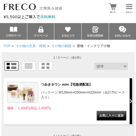
TOP
>
その他の文具・雑貨
>
その他の雑貨
>
置物・インテリア小物
1 / 1ページ
（全1件）
つみきタウン mini【宅急便配送】
パッケージ:W128mm×D50mm×H220mm（合計70ピース
入り）
価格： 1,300円(税込 1,430円)
1 / 1ページ
（全1件）