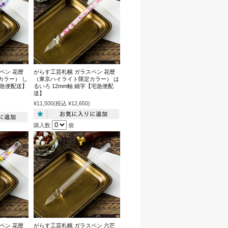
ペン 花暦
がらす工芸札幌 ガラスペン 花暦
カラー） し
（東京ハイライト限定カラー） は
宅急便配送】
るいろ 12mm軸 細字【宅急便配
送】
¥11,500
(税込 ¥12,650)
購入数
個
ペン 花暦
がらす工芸札幌 ガラスペン 六芒