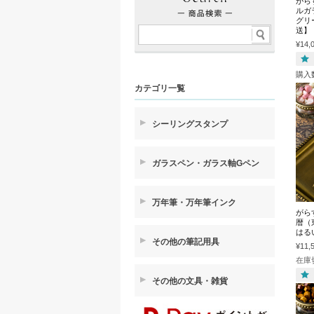
がら
ルガ
グリ
送】
¥14,
購入
カテゴリ一覧
シーリングスタンプ
ガラスペン・ガラス軸Gペン
万年筆・万年筆インク
がら
暦（
はる
その他の筆記用具
¥11,
在庫
その他の文具・雑貨