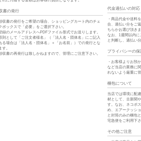
代金過払いの対応
収書の発行
・商品代金や送料
領収書の発行をご希望の場合、ショッピングカート内のチェ
合、過払い分をご
クボックスで「必要」をご選択下さい。
ちらかお選び頂き
登録のメールアドレスへPDFファイル形式でお送りします。
なお、1週間以内に
原則として「ご注文者様名」（「法人名・団体名」にご記入
と判断し、過払い
ある場合は「法人名・団体名」＋「お名前」）での発行とな
ます。
プライバシーの保
領収書の再発行は致しかねますので、管理にご注意下さい。
・お客様よりお預
など当店の業務に
れないよう厳重に
梱包について
当店では環境に配
材として、古新聞
す。なお、ネコポ
め、エアークッシ
と封筒のみの梱包
宅急便をご利用下
その他ご注意