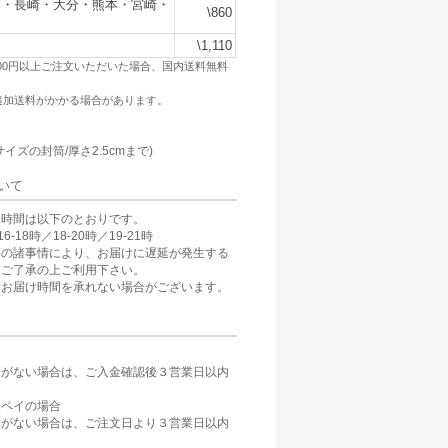
賀・長崎・大分・熊本・宮崎・
\860
\1,110
500円以上ご注文いただいた場合、国内送料無料
追加送料がかかる場合があります。
：
サイズの封筒/厚さ2.5cmまで)
いて
け時間は以下のとおりです。
6-18時／18-20時／19-21時
等の諸事情により、お届けに遅延が発生する
。ご了承の上ご利用下さい。
、お届け時間を承れない場合がございます。
定がない場合は、ご入金確認後３営業日以内
。
天ペイの場合
定がない場合は、ご注文日より３営業日以内