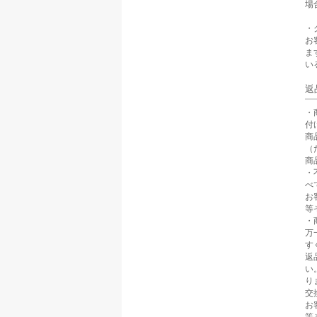
場
・
お
ま
い
返
・
付
商
（
商
・
べ
お
等
・
万
す
返
い
り
交
お
等