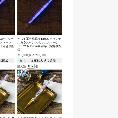
COオリジナ
がらす工芸札幌×FRECOオリジナ
スストーン
ルガラスペン ルミナスストーン
字【宅急便配
パープル 15mm軸 細字【宅急便配
送】
¥15,000
(税込 ¥16,500)
購入数
個