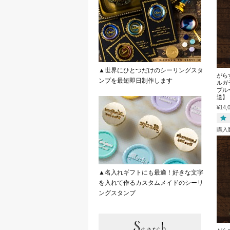
▲世界にひとつだけのシーリングスタ
がら
ンプを最短即日制作します
ルガ
ブル
送】
¥14,
購入
▲名入れギフトにも最適！好きな文字
を入れて作るカスタムメイドのシーリ
ングスタンプ