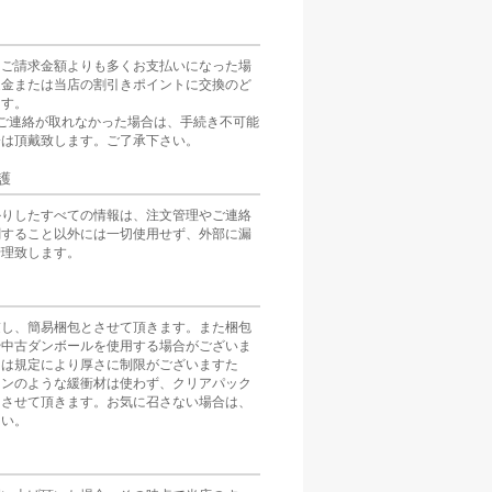
をご請求金額よりも多くお支払いになった場
返金または当店の割引きポイントに交換のど
ます。
ご連絡が取れなかった場合は、手続き不可能
分は頂戴致します。ご了承下さい。
護
かりしたすべての情報は、注文管理やご連絡
関すること以外には一切使用せず、外部に漏
管理致します。
慮し、簡易梱包とさせて頂きます。また梱包
や中古ダンボールを使用する場合がございま
スは規定により厚さに制限がございますた
ョンのような緩衝材は使わず、クリアパック
とさせて頂きます。お気に召さない場合は、
さい。