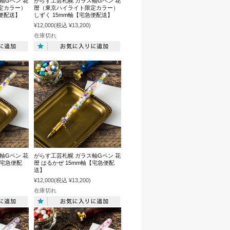
軸Gペン 花
がらす工芸札幌 ガラス軸Gペン 花
定カラー）
暦（東京ハイライト限定カラー）
急便配送】
しずく 15mm軸【宅急便配送】
¥12,000
(税込 ¥13,200)
在庫切れ
軸Gペン 花
がらす工芸札幌 ガラス軸Gペン 花
【宅急便配
暦 はるかぜ 15mm軸【宅急便配
送】
¥12,000
(税込 ¥13,200)
在庫切れ