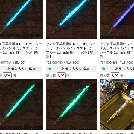
す工芸札幌×FRECOオリジナ
がらす工芸札幌×FRECOオリジナ
がらす工芸札幌×FRE
ラスペン ルミナスストーン
ルガラスペン ルミナスストーン
ルガラスペン ルミナ
ー 12mm軸 細字【宅急便配
ブルー 15mm軸 細字【宅急便配
パープル 12mm軸 細
送】
送】
000
(税込 ¥15,400)
¥15,000
(税込 ¥16,500)
¥14,000
(税込 ¥15,400)
数
個
購入数
個
購入数
個