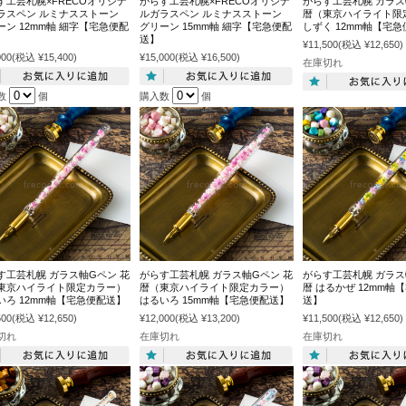
す工芸札幌×FRECOオリジナ
がらす工芸札幌×FRECOオリジナ
がらす工芸札幌 ガラス
ラスペン ルミナスストーン
ルガラスペン ルミナスストーン
暦（東京ハイライト限
ーン 12mm軸 細字【宅急便配
グリーン 15mm軸 細字【宅急便配
しずく 12mm軸【宅
送】
¥11,500
(税込 ¥12,650)
000
(税込 ¥15,400)
¥15,000
(税込 ¥16,500)
在庫切れ
数
個
購入数
個
す工芸札幌 ガラス軸Gペン 花
がらす工芸札幌 ガラス軸Gペン 花
がらす工芸札幌 ガラス
東京ハイライト限定カラー）
暦（東京ハイライト限定カラー）
暦 はるかぜ 12mm軸
いろ 12mm軸【宅急便配送】
はるいろ 15mm軸【宅急便配送】
送】
500
(税込 ¥12,650)
¥12,000
(税込 ¥13,200)
¥11,500
(税込 ¥12,650)
切れ
在庫切れ
在庫切れ