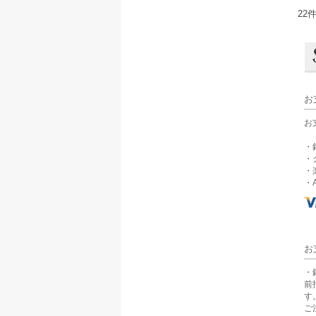
22
お
お
・
・
・
・A
お
・
前
す
ご