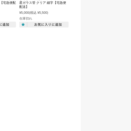
字【宅急便配
星ガラス管 クリア 細字【宅急便
配送】
¥5,000
(税込 ¥5,500)
在庫切れ