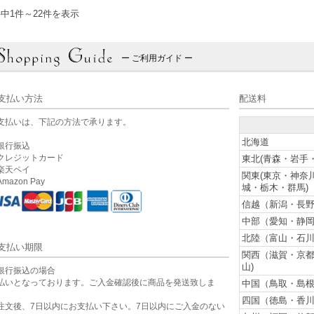
件中1件～22件を表示
ー ご利用ガイド ー
支払い方法
配送料
支払いは、下記の方法で承ります。
北海道
銀行振込
クレジットカード
東北(青森・岩手
楽天ペイ
関東(東京・神奈
mazon Pay
城・栃木・群馬)
信越（新潟・長野
中部（愛知・静岡
北陸（富山・石川
支払い期限
関西（滋賀・京
山)
銀行振込の場合
払いとなっております。ご入金確認後に商品を発送致しま
中国（鳥取・島根
。
四国（徳島・香川
注文後、7日以内にお支払い下さい。7日以内にご入金のない