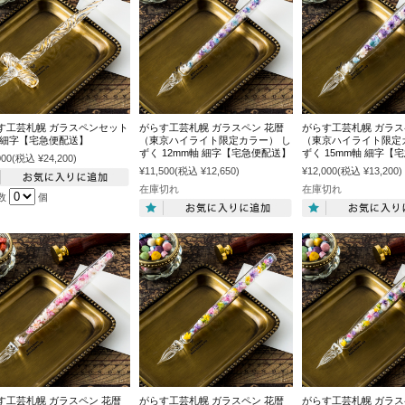
す工芸札幌 ガラスペンセット
がらす工芸札幌 ガラスペン 花暦
がらす工芸札幌 ガラス
 細字【宅急便配送】
（東京ハイライト限定カラー） し
（東京ハイライト限定
ずく 12mm軸 細字【宅急便配送】
ずく 15mm軸 細字【
000
(税込 ¥24,200)
¥11,500
(税込 ¥12,650)
¥12,000
(税込 ¥13,200)
在庫切れ
在庫切れ
数
個
す工芸札幌 ガラスペン 花暦
がらす工芸札幌 ガラスペン 花暦
がらす工芸札幌 ガラス