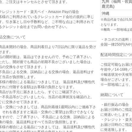
九州（福岡・佐
合、ご注文はキャンセルとさせて頂きます。
鹿児島)
クレジットカード・楽天ペイ・Amazon Payの場合
沖縄
客様のご利用されているクレジットカード会社の規約に準じ
※商品代金で合計5,
す。引き落とし日や手数料など、ご不明な点はご利用されて
となります。
るクレジット会社までお問い合わせ下さい。
※離島・一部地域は
品交換について
・ネコポスの送料
全国一律250円(A4
商品未開封の場合、商品到着日より7日以内に限り返品を受け
けます。
配送時間指定につ
品の開封後は、返品はできませんので、予めご了承下さい。
ただし、開封後でも商品の初期不良がございました場合は、
ご指定可能なお届
品の交換をさせて頂きます。）
午前中／14-16時／1
不良品による交換、誤納品による交換の場合、返品送料はす
※輸送状況や天候
て当店が負担致します。
場合がございます
客様の都合による返品につきましては、 返品送料及び梱包代
※一部地域により
それに付随する金額はお客様の負担となります。
商品がお手元に届きましたら、すぐにご確認下さい。
納期について
一不良品等がございましたら、当店の在庫状況を確認の上、
ぐに交換させて頂きます。
・銀行振込の場合
品・交換につきましては、商品到着後1週間以内にご連絡下さ
お届け日時のご指
。それを過ぎますと返品・交換のご要望はお受けできなくな
に発送いたします
ますので、ご了承下さい。 不良品による交換、誤納品による
・クレジット・楽
換の場合、返品送料はすべて当店が負担致します。
お届け日時のご指
客様の都合による返品につきましては、 返品送料及び梱包代
に発送致します。
それに付随する金額はお客様の負担となります。