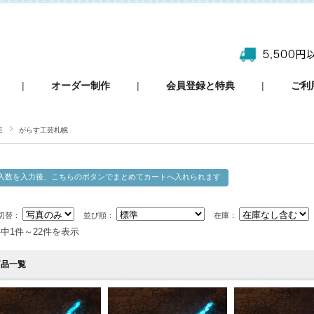
|
オーダー制作
|
会員登録と特典
|
ご利
E
がらす工芸札幌
切替：
並び順：
在庫：
件中1件～22件を表示
商品一覧