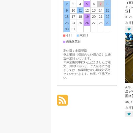
（東
2
3
4
5
6
7
8
るい
9
10
11
12
13
14
15
送】
16
17
18
19
20
21
22
¥12,
在庫
23
24
25
26
27
28
29
30
31
■
■
今日
休業日
■
発送休業日
定休日：土日祝日
※水曜日（祝日のない週のみ）は発
送休業日となります。
※休業期間中にいただきましたご注
文、お問い合わせ、ご入金等につき
ましては、休業明けから順次対応さ
せていただきます。何卒ご了承下さ
い。
がら
星ガ
配送
¥5,0
在庫