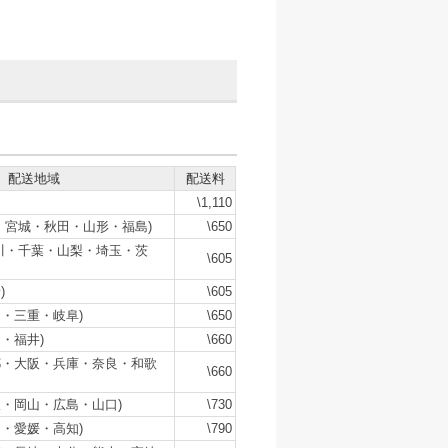
配送地域
配送料
\1,110
・宮城・秋田・山形・福島)
\650
川・千葉・山梨・埼玉・茨
\605
)
\605
・三重・岐阜)
\650
・福井)
\660
都・大阪・兵庫・奈良・和歌
\660
・岡山・広島・山口)
\730
・愛媛・高知)
\790