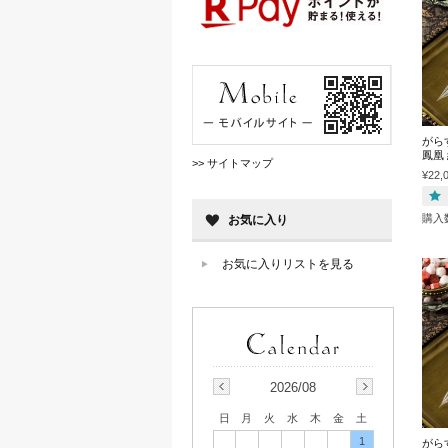
がら
鳳凰
>> サイトマップ
¥22,
購入
お気に入り
お気に入りリストを見る
2026/08
日
月
火
水
木
金
土
1
がら