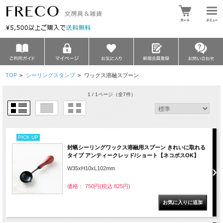
TOP
>
シーリングスタンプ
>
ワックス溶融スプーン
1 / 1ページ
（全7件）
PICK UP
封蝋シーリングワックス溶融用スプーン きれいに取れる
タイプ アンティークレッド/ショート【ネコポスOK】
W35xH10xL102mm
価格： 750円(税込 825円)