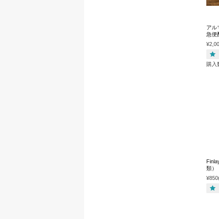
アル
急便
¥2,0
購入
Fin
類）
¥850