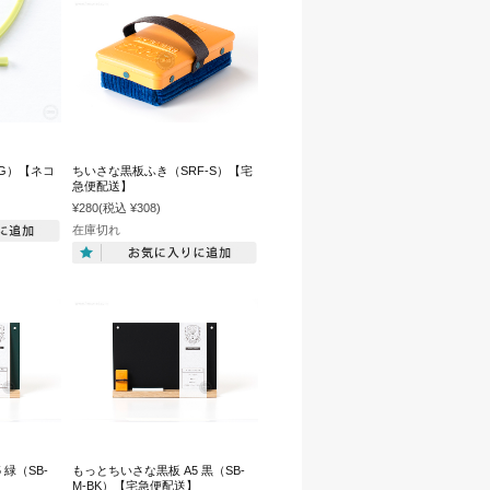
1G）【ネコ
ちいさな黒板ふき（SRF-S）【宅
急便配送】
¥280
(税込 ¥308)
在庫切れ
 緑（SB-
もっとちいさな黒板 A5 黒（SB-
】
M-BK）【宅急便配送】