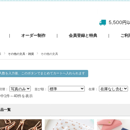
|
オーダー制作
|
会員登録と特典
|
ご利
E
その他の文具・雑貨
その他の文具
切替：
並び順：
在庫：
件中1件～40件を表示
商品一覧