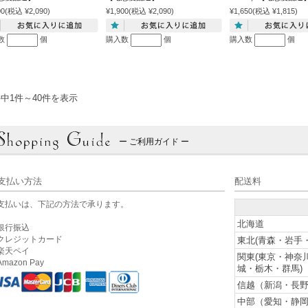
00
(税込 ¥2,090)
¥1,900
(税込 ¥2,090)
¥1,650
(税込 ¥1,815)
数
個
購入数
個
購入数
個
件中1件～40件を表示
ー ご利用ガイド ー
支払い方法
配送料
支払いは、下記の方法で承ります。
北海道
銀行振込
クレジットカード
東北(青森・岩手
楽天ペイ
関東(東京・神奈
mazon Pay
城・栃木・群馬)
信越（新潟・長野
中部（愛知・静岡