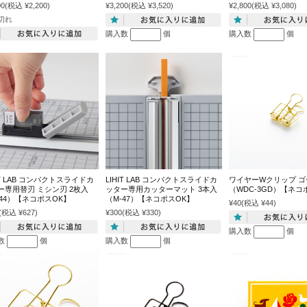
00
(税込 ¥2,200)
¥3,200
(税込 ¥3,520)
¥2,800
(税込 ¥3,080)
切れ
購入数
個
購入数
個
IT LAB コンパクトスライドカ
LIHIT LAB コンパクトスライドカ
ワイヤーWクリップ ゴ
ー専用替刃 ミシン刃 2枚入
ッター専用カッターマット 3本入
（WDC-3GD）【ネコ
-44）【ネコポスOK】
（M-47）【ネコポスOK】
¥40
(税込 ¥44)
(税込 ¥627)
¥300
(税込 ¥330)
購入数
個
数
個
購入数
個