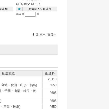
¥1,650
(税込 ¥1,815)
購入数
個
1
2
次へ
最後へ
配送地域
配送料
\1,110
・宮城・秋田・山形・福島)
\650
川・千葉・山梨・埼玉・茨
\605
)
\605
・三重・岐阜)
\650