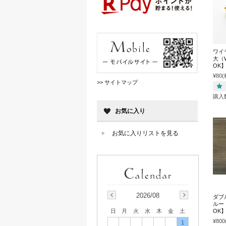
ワイ
大（
OK
¥80
(
>> サイトマップ
購入
お気に入り
お気に入りリストを見る
2026/08
ダブ
ルー
OK
日
月
火
水
木
金
土
¥800
1