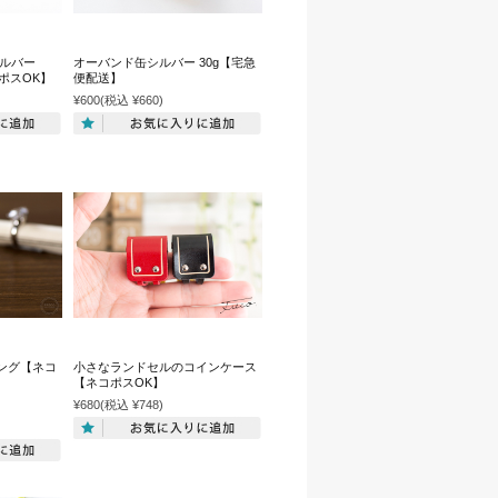
シルバー
オーバンド缶シルバー 30g【宅急
コポスOK】
便配送】
¥600
(税込 ¥660)
ング【ネコ
小さなランドセルのコインケース
【ネコポスOK】
¥680
(税込 ¥748)