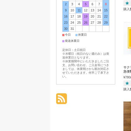
2
3
4
5
6
7
8
購入
9
10
11
12
13
14
15
16
17
18
19
20
21
22
23
24
25
26
27
28
29
30
31
■
■
今日
休業日
■
発送休業日
定休日：土日祝日
※水曜日（祝日のない週のみ）は発
送休業日となります。
※休業期間中にいただきましたご注
文、お問い合わせ、ご入金等につき
サク
ましては、休業明けから順次対応さ
急便
せていただきます。何卒ご了承下さ
い。
¥780
購入