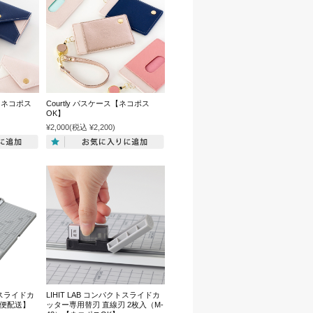
ス【ネコポス
Courtly パスケース【ネコポス
OK】
¥2,000
(税込 ¥2,200)
クトスライドカ
LIHIT LAB コンパクトスライドカ
急便配送】
ッター専用替刃 直線刃 2枚入（M-