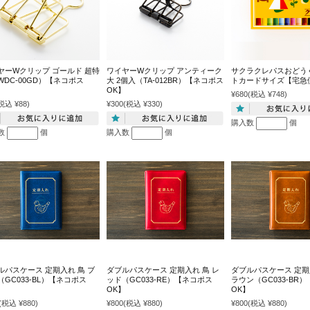
ヤーWクリップ ゴールド 超特
ワイヤーWクリップ アンティーク
サクラクレパスおどう
WDC-00GD）【ネコポス
大 2個入（TA-012BR）【ネコポス
トカードサイズ【宅急
】
OK】
¥680
(税込 ¥748)
税込 ¥88)
¥300
(税込 ¥330)
購入数
個
数
個
購入数
個
ルパスケース 定期入れ 鳥 ブ
ダブルパスケース 定期入れ 鳥 レ
ダブルパスケース 定期
（GC033-BL）【ネコポス
ッド（GC033-RE）【ネコポス
ラウン（GC033-BR
】
OK】
OK】
(税込 ¥880)
¥800
(税込 ¥880)
¥800
(税込 ¥880)