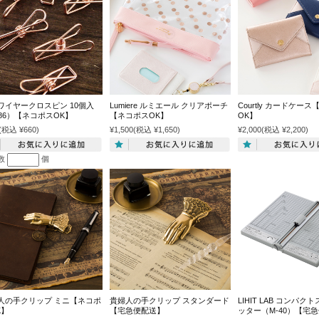
ワイヤークロスピン 10個入
Lumiere ルミエール クリアポーチ
Courtly カードケー
086）【ネコポスOK】
【ネコポスOK】
OK】
(税込 ¥660)
¥1,500
(税込 ¥1,650)
¥2,000
(税込 ¥2,200)
数
個
人の手クリップ ミニ【ネコポ
貴婦人の手クリップ スタンダード
LIHIT LAB コンパ
K】
【宅急便配送】
ッター（M-40）【宅