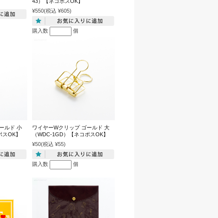
43）【ネコポスOK】
¥550
(税込 ¥605)
購入数
個
ールド 小
ワイヤーWクリップ ゴールド 大
ポスOK】
（WDC-1GD）【ネコポスOK】
¥50
(税込 ¥55)
購入数
個