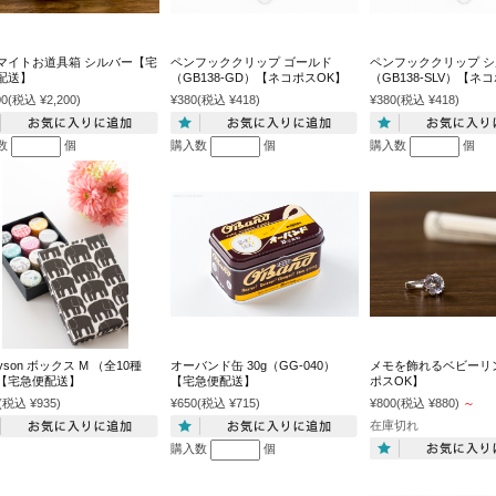
マイトお道具箱 シルバー【宅
ペンフッククリップ ゴールド
ペンフッククリップ 
配送】
（GB138-GD）【ネコポスOK】
（GB138-SLV）【ネ
00
(税込 ¥2,200)
¥380
(税込 ¥418)
¥380
(税込 ¥418)
数
個
購入数
個
購入数
個
layson ボックス M （全10種
オーバンド缶 30g（GG-040）
メモを飾れるベビーリ
【宅急便配送】
【宅急便配送】
ポスOK】
(税込 ¥935)
¥650
(税込 ¥715)
¥800
(税込 ¥880)
～
在庫切れ
購入数
個