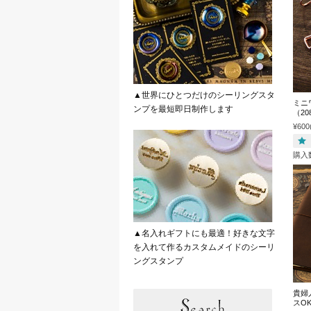
▲世界にひとつだけのシーリングスタ
ミニ
ンプを最短即日制作します
（2
¥600
購入
▲名入れギフトにも最適！好きな文字
を入れて作るカスタムメイドのシーリ
ングスタンプ
貴婦
スO