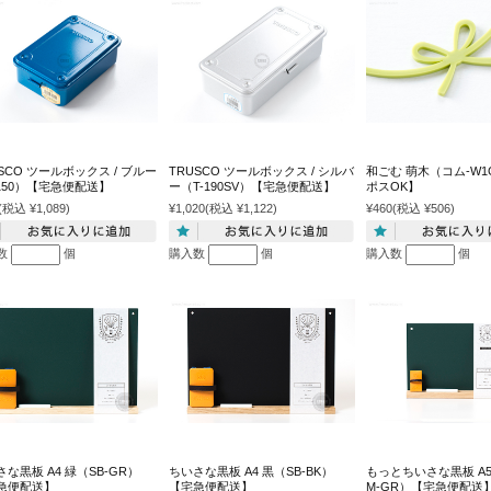
SCO ツールボックス / ブルー
TRUSCO ツールボックス / シルバ
和ごむ 萌木（コム-W
-150）【宅急便配送】
ー（T-190SV）【宅急便配送】
ポスOK】
(税込 ¥1,089)
¥1,020
(税込 ¥1,122)
¥460
(税込 ¥506)
数
個
購入数
個
購入数
個
な黒板 A4 緑（SB-GR）
ちいさな黒板 A4 黒（SB-BK）
もっとちいさな黒板 A5
急便配送】
【宅急便配送】
M-GR）【宅急便配送