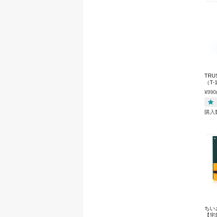
TRU
（T
¥990
購入
ちいさ
【宅