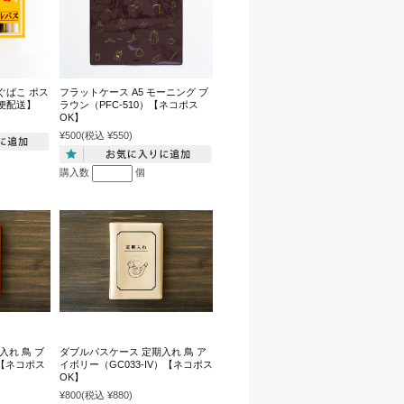
ぐばこ ポス
フラットケース A5 モーニング ブ
便配送】
ラウン（PFC-510）【ネコポス
OK】
¥500
(税込 ¥550)
購入数
個
入れ 鳥 ブ
ダブルパスケース 定期入れ 鳥 ア
）【ネコポス
イボリー（GC033-IV）【ネコポス
OK】
¥800
(税込 ¥880)