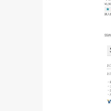
¥1,9
購入
55
お
お
・
・
・
・A