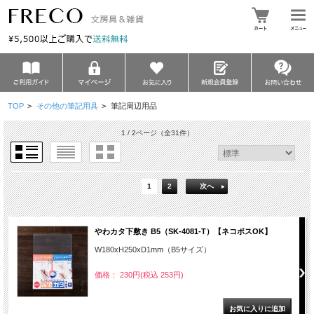
TOP
>
その他の筆記用具
>
筆記周辺用品
1 / 2ページ
（全31件）
1
2
次へ
やわカタ下敷き B5（SK-4081-T）【ネコポスOK】
W180xH250xD1mm（B5サイズ）
価格： 230円(税込 253円)