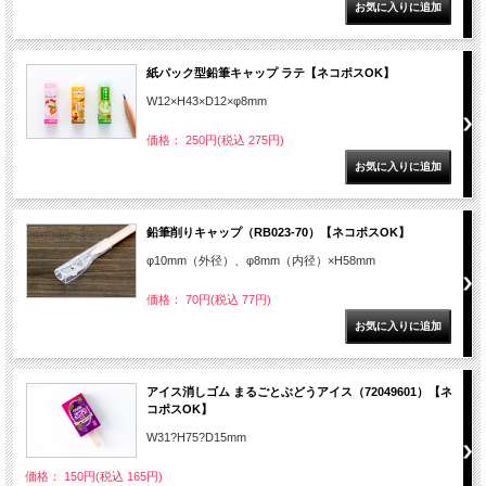
紙パック型鉛筆キャップ ラテ【ネコポスOK】
W12×H43×D12×φ8mm
価格： 250円(税込 275円)
鉛筆削りキャップ（RB023-70）【ネコポスOK】
φ10mm（外径）、φ8mm（内径）×H58mm
価格： 70円(税込 77円)
アイス消しゴム まるごとぶどうアイス（72049601）【ネ
コポスOK】
W31?H75?D15mm
価格： 150円(税込 165円)