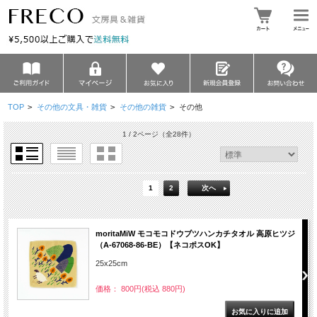
TOP
>
その他の文具・雑貨
>
その他の雑貨
>
その他
1 / 2ページ
（全28件）
1
2
次へ
moritaMiW モコモコドウブツハンカチタオル 高原ヒツジ
（A-67068-86-BE）【ネコポスOK】
25x25cm
価格： 800円(税込 880円)