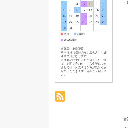
・
2
3
4
5
6
7
8
9
10
11
12
13
14
15
16
17
18
19
20
21
22
23
24
25
26
27
28
29
30
31
■
■
今日
休業日
■
発送休業日
定休日：土日祝日
※水曜日（祝日のない週のみ）は発
送休業日となります。
※休業期間中にいただきましたご注
文、お問い合わせ、ご入金等につき
ましては、休業明けから順次対応さ
せていただきます。何卒ご了承下さ
い。
営