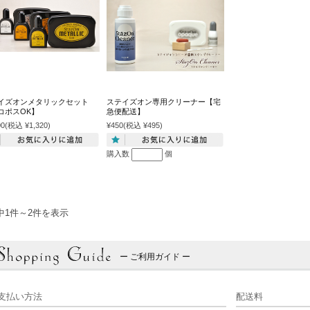
イズオンメタリックセット
ステイズオン専用クリーナー【宅
コポスOK】
急便配送】
00
(税込 ¥1,320)
¥450
(税込 ¥495)
購入数
個
中1件～2件を表示
ー ご利用ガイド ー
支払い方法
配送料