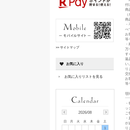
付
商
（
商
・
べ
お
等
・
>> サイトマップ
万
す
返
い
お気に入り
り
交
お気に入りリストを見る
お
等
領
・
ッ
2026/08
ご
・
日
月
火
水
木
金
土
が
り
1