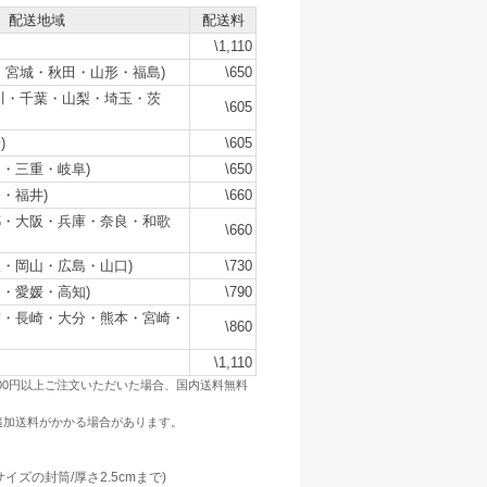
配送地域
配送料
\1,110
・宮城・秋田・山形・福島)
\650
川・千葉・山梨・埼玉・茨
\605
)
\605
・三重・岐阜)
\650
・福井)
\660
都・大阪・兵庫・奈良・和歌
\660
・岡山・広島・山口)
\730
・愛媛・高知)
\790
賀・長崎・大分・熊本・宮崎・
\860
\1,110
500円以上ご注文いただいた場合、国内送料無料
追加送料がかかる場合があります。
：
サイズの封筒/厚さ2.5cmまで)