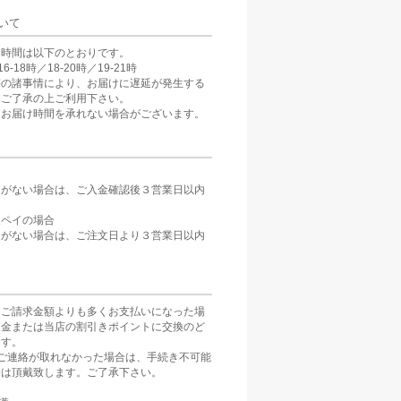
いて
け時間は以下のとおりです。
6-18時／18-20時／19-21時
等の諸事情により、お届けに遅延が発生する
。ご了承の上ご利用下さい。
、お届け時間を承れない場合がございます。
定がない場合は、ご入金確認後３営業日以内
。
天ペイの場合
定がない場合は、ご注文日より３営業日以内
をご請求金額よりも多くお支払いになった場
返金または当店の割引きポイントに交換のど
ます。
ご連絡が取れなかった場合は、手続き不可能
分は頂戴致します。ご了承下さい。