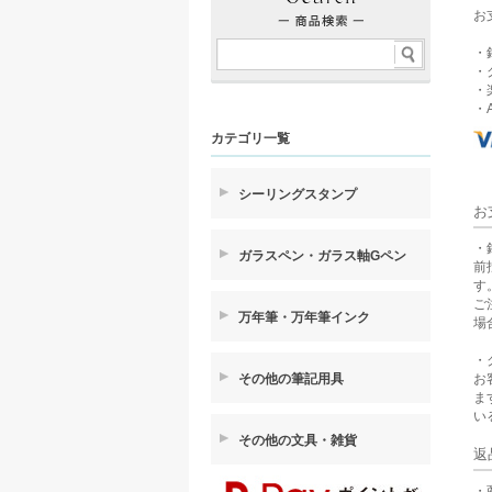
お
・
・
・
・A
カテゴリ一覧
シーリングスタンプ
お
・
ガラスペン・ガラス軸Gペン
前
す
ご
万年筆・万年筆インク
場
・
お
その他の筆記用具
ま
い
その他の文具・雑貨
返
・