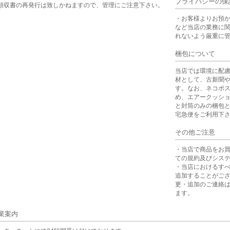
プライバシーの保
領収書の再発行は致しかねますので、管理にご注意下さい。
・お客様よりお預
など当店の業務に
れないよう厳重に
梱包について
当店では環境に配
材として、古新聞
す。なお、ネコポ
め、エアークッシ
と封筒のみの梱包
宅急便をご利用下
その他ご注意
・当店で商品をお
ての規約及びシス
・当店におけるす
追加することがご
更・追加のご連絡
ます。
業案内