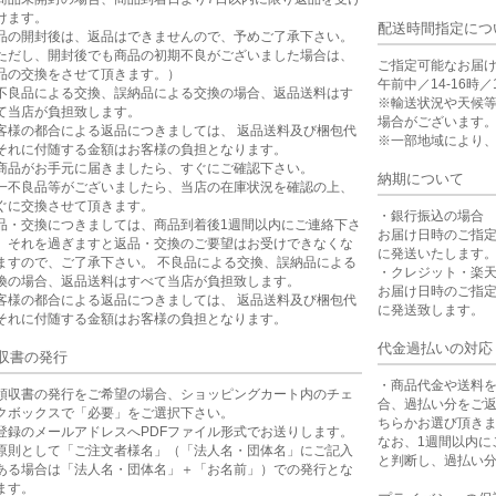
けます。
配送時間指定につ
品の開封後は、返品はできませんので、予めご了承下さい。
ただし、開封後でも商品の初期不良がございました場合は、
ご指定可能なお届
品の交換をさせて頂きます。）
午前中／14-16時／1
不良品による交換、誤納品による交換の場合、返品送料はす
※輸送状況や天候
て当店が負担致します。
場合がございます
客様の都合による返品につきましては、 返品送料及び梱包代
※一部地域により
それに付随する金額はお客様の負担となります。
商品がお手元に届きましたら、すぐにご確認下さい。
納期について
一不良品等がございましたら、当店の在庫状況を確認の上、
ぐに交換させて頂きます。
・銀行振込の場合
品・交換につきましては、商品到着後1週間以内にご連絡下さ
お届け日時のご指
。それを過ぎますと返品・交換のご要望はお受けできなくな
に発送いたします
ますので、ご了承下さい。 不良品による交換、誤納品による
・クレジット・楽
換の場合、返品送料はすべて当店が負担致します。
お届け日時のご指
客様の都合による返品につきましては、 返品送料及び梱包代
に発送致します。
それに付随する金額はお客様の負担となります。
代金過払いの対応
収書の発行
・商品代金や送料
領収書の発行をご希望の場合、ショッピングカート内のチェ
合、過払い分をご
クボックスで「必要」をご選択下さい。
ちらかお選び頂き
登録のメールアドレスへPDFファイル形式でお送りします。
なお、1週間以内に
原則として「ご注文者様名」（「法人名・団体名」にご記入
と判断し、過払い
ある場合は「法人名・団体名」＋「お名前」）での発行とな
ます。