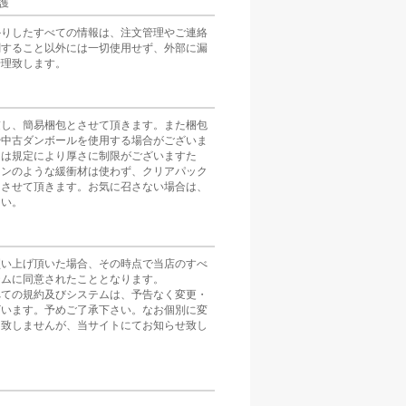
護
かりしたすべての情報は、注文管理やご連絡
関すること以外には一切使用せず、外部に漏
管理致します。
慮し、簡易梱包とさせて頂きます。また梱包
や中古ダンボールを使用する場合がございま
スは規定により厚さに制限がございますた
ョンのような緩衝材は使わず、クリアパック
とさせて頂きます。お気に召さない場合は、
さい。
買い上げ頂いた場合、その時点で当店のすべ
テムに同意されたこととなります。
べての規約及びシステムは、予告なく変更・
ざいます。予めご了承下さい。なお個別に変
は致しませんが、当サイトにてお知らせ致し