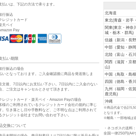
支払いは、下記の方法で承ります。
北海道
銀行振込
クレジットカード
東北(青森・岩手
楽天ペイ
関東(東京・神奈
mazon Pay
城・栃木・群馬)
信越（新潟・長野
中部（愛知・静岡
北陸（富山・石川
支払い期限
関西（滋賀・京
山)
銀行振込の場合
払いとなっております。ご入金確認後に商品を発送致しま
中国（鳥取・島根
。
四国（徳島・香川
注文後、7日以内にお支払い下さい。7日以内にご入金のない
九州（福岡・佐
合、ご注文はキャンセルとさせて頂きます。
鹿児島)
クレジットカード・楽天ペイ・Amazon Payの場合
沖縄
客様のご利用されているクレジットカード会社の規約に準じ
※商品代金で合計5,
す。引き落とし日や手数料など、ご不明な点はご利用されて
となります。
るクレジット会社までお問い合わせ下さい。
※離島・一部地域は
品交換について
・ネコポスの送料
全国一律250円(A4
商品未開封の場合、商品到着日より7日以内に限り返品を受け