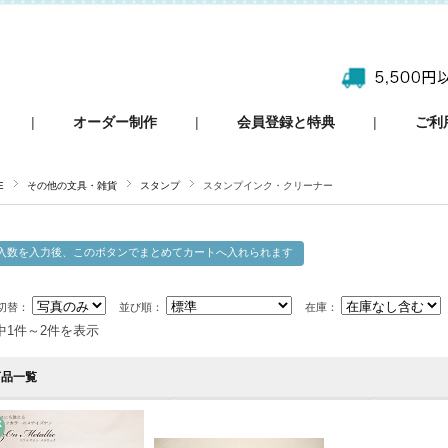
|
オーダー制作
|
会員登録と特典
|
ご利
E
その他の文具・雑貨
スタンプ
スタンプインク・クリーナー
切替：
並び順：
在庫：
中1件～2件を表示
商品一覧