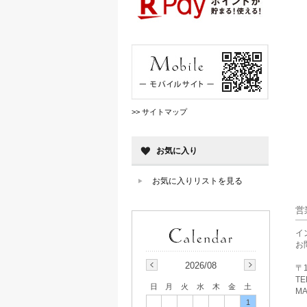
>> サイトマップ
お気に入り
お気に入りリストを見る
営
イ
お
2026/08
〒1
TE
日
月
火
水
木
金
土
MA
1