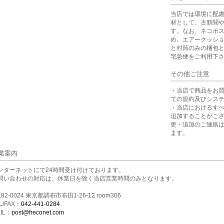
当店では環境に配
材として、古新聞
す。なお、ネコポ
め、エアークッシ
と封筒のみの梱包
宅急便をご利用下
その他ご注意
・当店で商品をお
ての規約及びシス
・当店におけるす
追加することがご
更・追加のご連絡
ます。
業案内
ンターネットにて24時間受け付けております。
問い合わせの対応は、休業日を除く当店営業時間のみとなります。
82-0024 東京都調布市布田1-26-12 room306
L/FAX：
042-441-0284
IL：
post@freconet.com