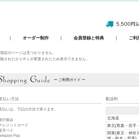
|
オーダー制作
|
会員登録と特典
|
ご利
ご指定のページは見つかりません。
削除されたかＵＲＬが変更されたため表示できません。
ー ご利用ガイド ー
支払い方法
配送料
支払いは、下記の方法で承ります。
北海道
銀行振込
クレジットカード
東北(青森・岩手
楽天ペイ
関東(東京・神奈
mazon Pay
城・栃木・群馬)