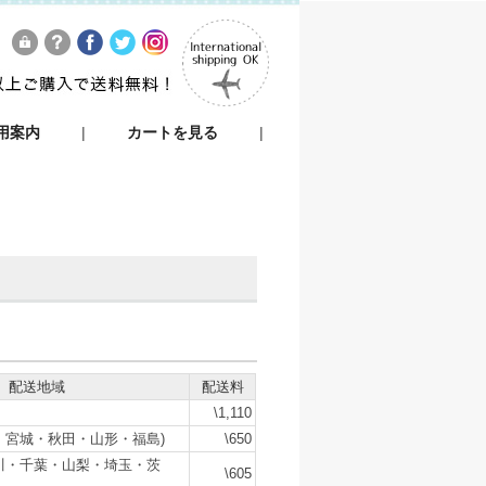
用案内
|
カートを見る
|
配送地域
配送料
\1,110
・宮城・秋田・山形・福島)
\650
川・千葉・山梨・埼玉・茨
\605