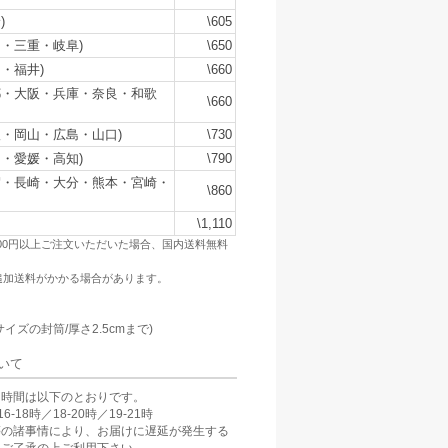
)
\605
・三重・岐阜)
\650
・福井)
\660
都・大阪・兵庫・奈良・和歌
\660
・岡山・広島・山口)
\730
・愛媛・高知)
\790
賀・長崎・大分・熊本・宮崎・
\860
\1,110
500円以上ご注文いただいた場合、国内送料無料
追加送料がかかる場合があります。
：
サイズの封筒/厚さ2.5cmまで)
いて
け時間は以下のとおりです。
6-18時／18-20時／19-21時
等の諸事情により、お届けに遅延が発生する