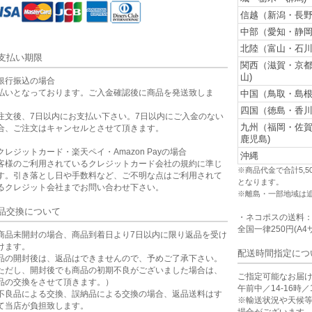
信越（新潟・長野
中部（愛知・静岡
北陸（富山・石川
支払い期限
関西（滋賀・京
山)
銀行振込の場合
払いとなっております。ご入金確認後に商品を発送致しま
中国（鳥取・島根
。
四国（徳島・香川
注文後、7日以内にお支払い下さい。7日以内にご入金のない
九州（福岡・佐
合、ご注文はキャンセルとさせて頂きます。
鹿児島)
クレジットカード・楽天ペイ・Amazon Payの場合
沖縄
客様のご利用されているクレジットカード会社の規約に準じ
※商品代金で合計5,
す。引き落とし日や手数料など、ご不明な点はご利用されて
となります。
るクレジット会社までお問い合わせ下さい。
※離島・一部地域は
品交換について
・ネコポスの送料
全国一律250円(A4
商品未開封の場合、商品到着日より7日以内に限り返品を受け
けます。
配送時間指定につ
品の開封後は、返品はできませんので、予めご了承下さい。
ただし、開封後でも商品の初期不良がございました場合は、
ご指定可能なお届
品の交換をさせて頂きます。）
午前中／14-16時／1
不良品による交換、誤納品による交換の場合、返品送料はす
※輸送状況や天候
て当店が負担致します。