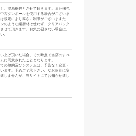
慮し、簡易梱包とさせて頂きます。また梱包
や中古ダンボールを使用する場合がございま
スは規定により厚さに制限がございますた
ョンのような緩衝材は使わず、クリアパック
とさせて頂きます。お気に召さない場合は、
さい。
買い上げ頂いた場合、その時点で当店のすべ
テムに同意されたこととなります。
べての規約及びシステムは、予告なく変更・
ざいます。予めご了承下さい。なお個別に変
は致しませんが、当サイトにてお知らせ致し