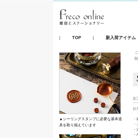
|
TOP
|
新入荷アイテム
お
お
▲シーリングスタンプに必要な基本道
・
・
具を取り揃えています
・
・A