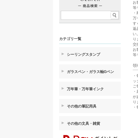
お
等
・
万
す
返
い
カテゴリ一覧
り
交
お
シーリングスタンプ
等
領
ガラスペン・ガラス軸Gペン
・
ッ
ご
万年筆・万年筆インク
・
が
り
その他の筆記用具
・
その他の文具・雑貨