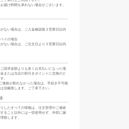
。ご了承の上ご利用下さい。
、お届け時間を承れない場合がございます。
定がない場合は、ご入金確認後３営業日以内
。
天ペイの場合
定がない場合は、ご注文日より３営業日以内
をご請求金額よりも多くお支払いになった場
返金または当店の割引きポイントに交換のど
ます。
ご連絡が取れなかった場合は、手続き不可能
分は頂戴致します。ご了承下さい。
護
かりしたすべての情報は、注文管理やご連絡
関すること以外には一切使用せず、外部に漏
管理致します。