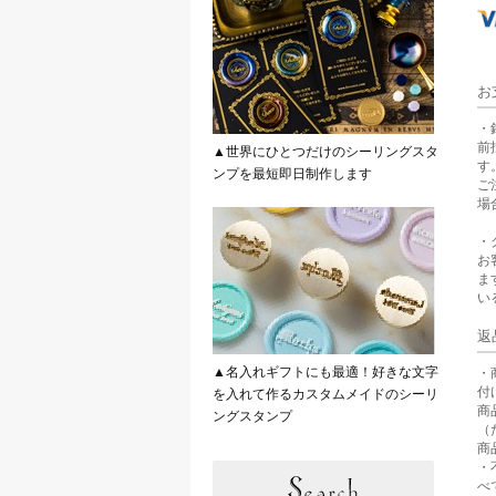
お
・
前
▲世界にひとつだけのシーリングスタ
す
ンプを最短即日制作します
ご
場
・
お
ま
い
返
▲名入れギフトにも最適！好きな文字
・
付
を入れて作るカスタムメイドのシーリ
商
ングスタンプ
（
商
・
べ