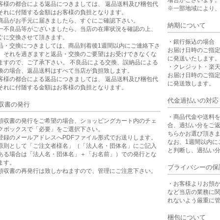
場合がございます
客様の都合による返品につきましては、 返品送料及び梱包代
※一部地域により
それに付随する金額はお客様の負担となります。
商品がお手元に届きましたら、すぐにご確認下さい。
納期について
一不良品等がございましたら、当店の在庫状況を確認の上、
ぐに交換させて頂きます。
・銀行振込の場合
品・交換につきましては、商品到着後1週間以内にご連絡下さ
お届け日時のご指
。それを過ぎますと返品・交換のご要望はお受けできなくな
に発送いたします
ますので、ご了承下さい。 不良品による交換、誤納品による
・クレジット・楽
換の場合、返品送料はすべて当店が負担致します。
お届け日時のご指
客様の都合による返品につきましては、 返品送料及び梱包代
に発送致します。
それに付随する金額はお客様の負担となります。
代金過払いの対応
収書の発行
・商品代金や送料
領収書の発行をご希望の場合、ショッピングカート内のチェ
合、過払い分をご
クボックスで「必要」をご選択下さい。
ちらかお選び頂き
登録のメールアドレスへPDFファイル形式でお送りします。
なお、1週間以内に
原則として「ご注文者様名」（「法人名・団体名」にご記入
と判断し、過払い
ある場合は「法人名・団体名」＋「お名前」）での発行とな
ます。
プライバシーの保
領収書の再発行は致しかねますので、管理にご注意下さい。
・お客様よりお預
など当店の業務に
れないよう厳重に
梱包について