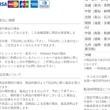
信越（新潟・長野
中部（愛知・静岡
北陸（富山・石川
支払い期限
関西（滋賀・京
山)
銀行振込の場合
払いとなっております。ご入金確認後に商品を発送致しま
中国（鳥取・島根
。
四国（徳島・香川
注文後、7日以内にお支払い下さい。7日以内にご入金のない
九州（福岡・佐
合、ご注文はキャンセルとさせて頂きます。
鹿児島)
クレジットカード・楽天ペイ・Amazon Payの場合
沖縄
客様のご利用されているクレジットカード会社の規約に準じ
※商品代金で合計5,
す。引き落とし日や手数料など、ご不明な点はご利用されて
となります。
るクレジット会社までお問い合わせ下さい。
※離島・一部地域は
品交換について
・ネコポスの送料
全国一律250円(A4
商品未開封の場合、商品到着日より7日以内に限り返品を受け
けます。
配送時間指定につ
品の開封後は、返品はできませんので、予めご了承下さい。
ただし、開封後でも商品の初期不良がございました場合は、
ご指定可能なお届
品の交換をさせて頂きます。）
午前中／14-16時／1
不良品による交換、誤納品による交換の場合、返品送料はす
※輸送状況や天候
て当店が負担致します。