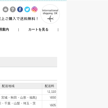
用案内
|
カートを見る
|
配送地域
配送料
\1,110
・宮城・秋田・山形・福島)
\650
川・千葉・山梨・埼玉・茨
\605