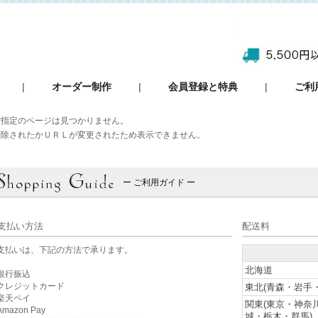
|
オーダー制作
|
会員登録と特典
|
ご利
ご指定のページは見つかりません。
削除されたかＵＲＬが変更されたため表示できません。
ー ご利用ガイド ー
支払い方法
配送料
支払いは、下記の方法で承ります。
北海道
銀行振込
クレジットカード
東北(青森・岩手
楽天ペイ
関東(東京・神奈
mazon Pay
城・栃木・群馬)