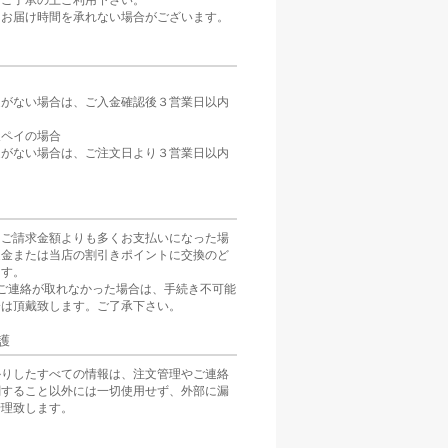
。ご了承の上ご利用下さい。
、お届け時間を承れない場合がございます。
定がない場合は、ご入金確認後３営業日以内
。
天ペイの場合
定がない場合は、ご注文日より３営業日以内
をご請求金額よりも多くお支払いになった場
返金または当店の割引きポイントに交換のど
ます。
ご連絡が取れなかった場合は、手続き不可能
分は頂戴致します。ご了承下さい。
護
かりしたすべての情報は、注文管理やご連絡
関すること以外には一切使用せず、外部に漏
管理致します。