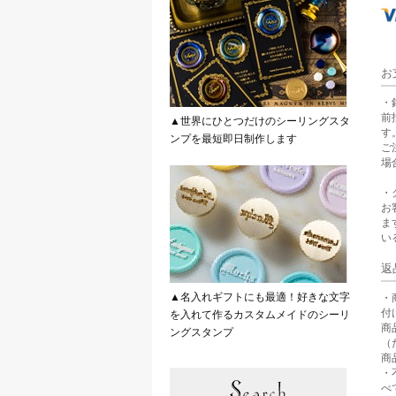
お
・
前
▲世界にひとつだけのシーリングスタ
す
ンプを最短即日制作します
ご
場
・
お
ま
い
返
▲名入れギフトにも最適！好きな文字
・
付
を入れて作るカスタムメイドのシーリ
商
ングスタンプ
（
商
・
べ