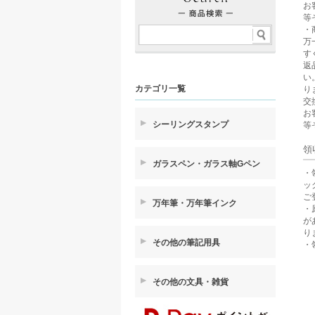
お
等
・
万
す
返
い
カテゴリ一覧
り
交
お
シーリングスタンプ
等
領
ガラスペン・ガラス軸Gペン
・
ッ
ご
万年筆・万年筆インク
・
が
り
その他の筆記用具
・
その他の文具・雑貨