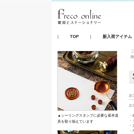
|
TOP
|
新入荷アイテム
お
お
▲シーリングスタンプに必要な基本道
・
・
具を取り揃えています
・
・A