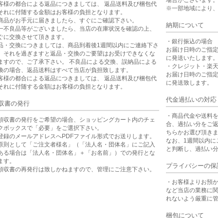
場合がございます
客様の都合による返品につきましては、 返品送料及び梱包代
※一部地域により
それに付随する金額はお客様の負担となります。
商品がお手元に届きましたら、すぐにご確認下さい。
納期について
一不良品等がございましたら、当店の在庫状況を確認の上、
ぐに交換させて頂きます。
・銀行振込の場合
品・交換につきましては、商品到着後1週間以内にご連絡下さ
お届け日時のご指
。それを過ぎますと返品・交換のご要望はお受けできなくな
に発送いたします
ますので、ご了承下さい。 不良品による交換、誤納品による
・クレジット・楽
換の場合、返品送料はすべて当店が負担致します。
お届け日時のご指
客様の都合による返品につきましては、 返品送料及び梱包代
に発送致します。
それに付随する金額はお客様の負担となります。
代金過払いの対応
収書の発行
・商品代金や送料
領収書の発行をご希望の場合、ショッピングカート内のチェ
合、過払い分をご
クボックスで「必要」をご選択下さい。
ちらかお選び頂き
登録のメールアドレスへPDFファイル形式でお送りします。
なお、1週間以内に
原則として「ご注文者様名」（「法人名・団体名」にご記入
と判断し、過払い
ある場合は「法人名・団体名」＋「お名前」）での発行とな
ます。
プライバシーの保
領収書の再発行は致しかねますので、管理にご注意下さい。
・お客様よりお預
など当店の業務に
れないよう厳重に
梱包について