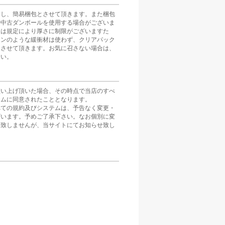
慮し、簡易梱包とさせて頂きます。また梱包
や中古ダンボールを使用する場合がございま
スは規定により厚さに制限がございますた
ョンのような緩衝材は使わず、クリアパック
とさせて頂きます。お気に召さない場合は、
さい。
買い上げ頂いた場合、その時点で当店のすべ
テムに同意されたこととなります。
べての規約及びシステムは、予告なく変更・
ざいます。予めご了承下さい。なお個別に変
は致しませんが、当サイトにてお知らせ致し