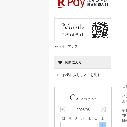
>> サイトマップ
お気に入り
お気に入りリストを見る
営
イ
お
2026/08
〒1
TE
日
月
火
水
木
金
土
MA
1