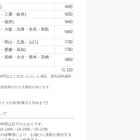
)
\605
・三重・岐阜)
\650
・福井)
\660
都・大阪・兵庫・奈良・和歌
\660
・岡山・広島・山口)
\730
・愛媛・高知)
\790
賀・長崎・大分・熊本・宮崎・
\860
\1,110
500円以上ご注文いただいた場合、国内送料無料
追加送料がかかる場合があります。
：
サイズの封筒/厚さ2.5cmまで)
いて
け時間は以下のとおりです。
6-18時／18-20時／19-21時
等の諸事情により、お届けに遅延が発生する