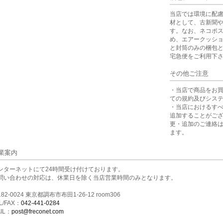
当店では環境に配
材として、古新聞
す。なお、ネコポ
め、エアークッシ
と封筒のみの梱包
宅急便をご利用下
その他ご注意
・当店で商品をお
ての規約及びシス
・当店におけるす
追加することがご
更・追加のご連絡
ます。
業案内
ンターネットにて24時間受け付けております。
問い合わせの対応は、休業日を除く当店営業時間のみとなります。
82-0024 東京都調布市布田1-26-12 room306
L/FAX：
042-441-0284
IL：
post@freconet.com