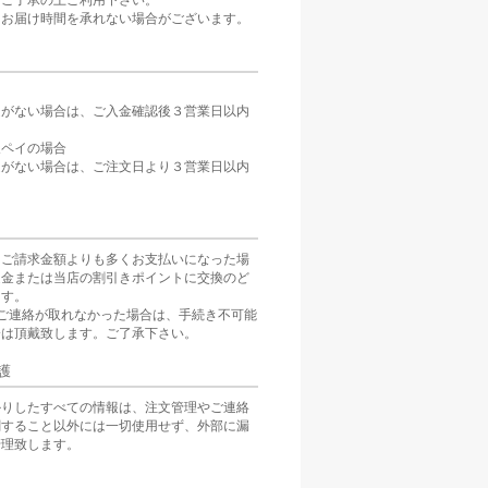
。ご了承の上ご利用下さい。
、お届け時間を承れない場合がございます。
定がない場合は、ご入金確認後３営業日以内
。
天ペイの場合
定がない場合は、ご注文日より３営業日以内
をご請求金額よりも多くお支払いになった場
返金または当店の割引きポイントに交換のど
ます。
ご連絡が取れなかった場合は、手続き不可能
分は頂戴致します。ご了承下さい。
護
かりしたすべての情報は、注文管理やご連絡
関すること以外には一切使用せず、外部に漏
管理致します。