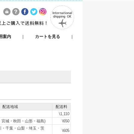
用案内
|
カートを見る
|
配送地域
配送料
\1,110
・宮城・秋田・山形・福島)
\650
川・千葉・山梨・埼玉・茨
\605