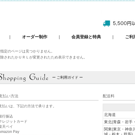
|
オーダー制作
|
会員登録と特典
|
ご利
ご指定のページは見つかりません。
削除されたかＵＲＬが変更されたため表示できません。
ー ご利用ガイド ー
支払い方法
配送料
支払いは、下記の方法で承ります。
北海道
銀行振込
クレジットカード
東北(青森・岩手
楽天ペイ
関東(東京・神奈
mazon Pay
城・栃木・群馬)