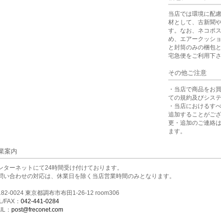
当店では環境に配
材として、古新聞
す。なお、ネコポ
め、エアークッシ
と封筒のみの梱包
宅急便をご利用下
その他ご注意
・当店で商品をお
ての規約及びシス
・当店におけるす
追加することがご
更・追加のご連絡
ます。
業案内
ンターネットにて24時間受け付けております。
問い合わせの対応は、休業日を除く当店営業時間のみとなります。
82-0024 東京都調布市布田1-26-12 room306
L/FAX：
042-441-0284
IL：
post@freconet.com