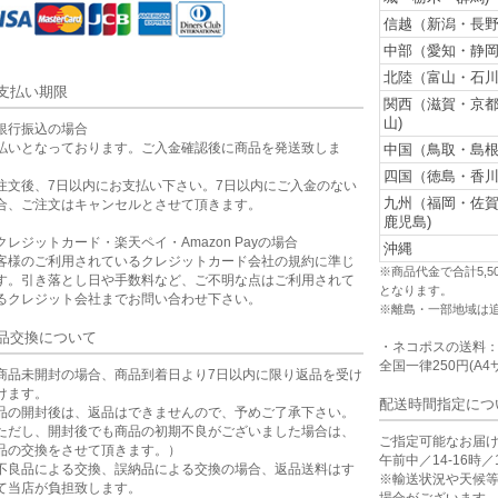
信越（新潟・長野
中部（愛知・静岡
北陸（富山・石川
支払い期限
関西（滋賀・京
山)
銀行振込の場合
払いとなっております。ご入金確認後に商品を発送致しま
中国（鳥取・島根
。
四国（徳島・香川
注文後、7日以内にお支払い下さい。7日以内にご入金のない
九州（福岡・佐
合、ご注文はキャンセルとさせて頂きます。
鹿児島)
クレジットカード・楽天ペイ・Amazon Payの場合
沖縄
客様のご利用されているクレジットカード会社の規約に準じ
※商品代金で合計5,
す。引き落とし日や手数料など、ご不明な点はご利用されて
となります。
るクレジット会社までお問い合わせ下さい。
※離島・一部地域は
品交換について
・ネコポスの送料
全国一律250円(A4
商品未開封の場合、商品到着日より7日以内に限り返品を受け
けます。
配送時間指定につ
品の開封後は、返品はできませんので、予めご了承下さい。
ただし、開封後でも商品の初期不良がございました場合は、
ご指定可能なお届
品の交換をさせて頂きます。）
午前中／14-16時／1
不良品による交換、誤納品による交換の場合、返品送料はす
※輸送状況や天候
て当店が負担致します。