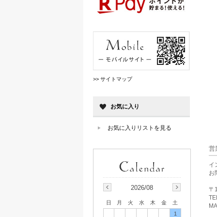
>> サイトマップ
お気に入り
お気に入りリストを見る
営
イ
お
2026/08
〒1
TE
日
月
火
水
木
金
土
MA
1