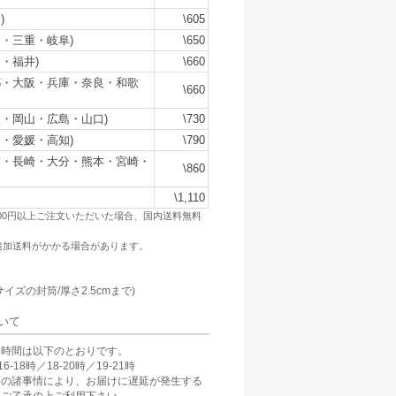
)
\605
・三重・岐阜)
\650
・福井)
\660
都・大阪・兵庫・奈良・和歌
\660
・岡山・広島・山口)
\730
・愛媛・高知)
\790
賀・長崎・大分・熊本・宮崎・
\860
\1,110
500円以上ご注文いただいた場合、国内送料無料
追加送料がかかる場合があります。
：
サイズの封筒/厚さ2.5cmまで)
いて
け時間は以下のとおりです。
6-18時／18-20時／19-21時
等の諸事情により、お届けに遅延が発生する