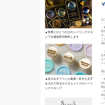
お
・
前
▲世界にひとつだけのシーリングスタ
す
ンプを最短即日制作します
ご
場
・
お
ま
い
返
▲名入れギフトにも最適！好きな文字
・
付
を入れて作るカスタムメイドのシーリ
商
ングスタンプ
（
商
・
べ