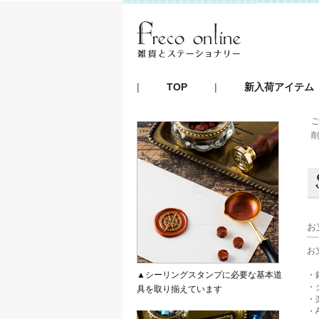
|
TOP
|
新入荷アイテム
お
お
▲シーリングスタンプに必要な基本道
・
・
具を取り揃えています
・
・A