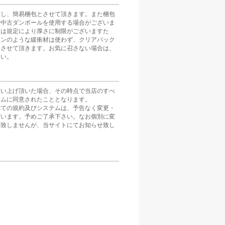
慮し、簡易梱包とさせて頂きます。また梱包
や中古ダンボールを使用する場合がございま
スは規定により厚さに制限がございますた
ョンのような緩衝材は使わず、クリアパック
とさせて頂きます。お気に召さない場合は、
さい。
買い上げ頂いた場合、その時点で当店のすべ
テムに同意されたこととなります。
べての規約及びシステムは、予告なく変更・
ざいます。予めご了承下さい。なお個別に変
は致しませんが、当サイトにてお知らせ致し