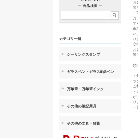
お
等
・
万
す
返
い
カテゴリ一覧
り
交
お
シーリングスタンプ
等
領
ガラスペン・ガラス軸Gペン
・
ッ
ご
万年筆・万年筆インク
・
が
り
その他の筆記用具
・
その他の文具・雑貨