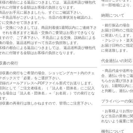
場合がございます
客様の都合による返品につきましては、 返品送料及び梱包代
※一部地域により
それに付随する金額はお客様の負担となります。
商品がお手元に届きましたら、すぐにご確認下さい。
納期について
一不良品等がございましたら、当店の在庫状況を確認の上、
ぐに交換させて頂きます。
・銀行振込の場合
品・交換につきましては、商品到着後1週間以内にご連絡下さ
お届け日時のご指
。それを過ぎますと返品・交換のご要望はお受けできなくな
に発送いたします
ますので、ご了承下さい。 不良品による交換、誤納品による
・クレジット・楽
換の場合、返品送料はすべて当店が負担致します。
お届け日時のご指
客様の都合による返品につきましては、 返品送料及び梱包代
に発送致します。
それに付随する金額はお客様の負担となります。
代金過払いの対応
収書の発行
・商品代金や送料
領収書の発行をご希望の場合、ショッピングカート内のチェ
合、過払い分をご
クボックスで「必要」をご選択下さい。
ちらかお選び頂き
登録のメールアドレスへPDFファイル形式でお送りします。
なお、1週間以内に
原則として「ご注文者様名」（「法人名・団体名」にご記入
と判断し、過払い
ある場合は「法人名・団体名」＋「お名前」）での発行とな
ます。
プライバシーの保
領収書の再発行は致しかねますので、管理にご注意下さい。
・お客様よりお預
など当店の業務に
れないよう厳重に
梱包について