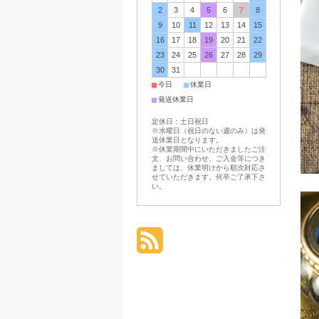
2
3
4
5
6
7
8
9
10
11
12
13
14
15
16
17
18
19
20
21
22
23
24
25
26
27
28
29
30
31
■
■
今日
休業日
■
発送休業日
定休日：土日祝日
※水曜日（祝日のない週のみ）は発
送休業日となります。
※休業期間中にいただきましたご注
文、お問い合わせ、ご入金等につき
ましては、休業明けから順次対応さ
せていただきます。何卒ご了承下さ
い。