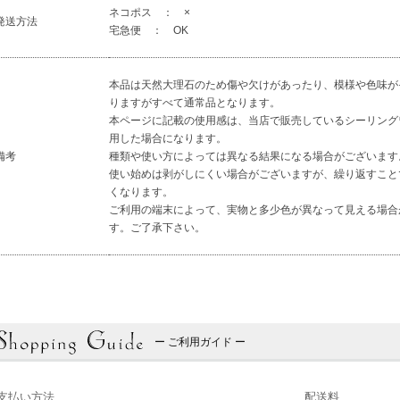
ネコポス ： ×
発送方法
宅急便 ： OK
本品は天然大理石のため傷や欠けがあったり、模様や色味が
りますがすべて通常品となります。
本ページに記載の使用感は、当店で販売しているシーリング
用した場合になります。
備考
種類や使い方によっては異なる結果になる場合がございます
使い始めは剥がしにくい場合がございますが、繰り返すこと
くなります。
ご利用の端末によって、実物と多少色が異なって見える場合
す。ご了承下さい。
ー ご利用ガイド ー
支払い方法
配送料