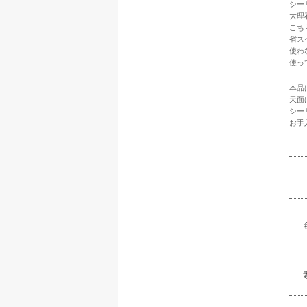
シー
大理
こち
省ス
使わ
使っ
本品
天面
シー
お手