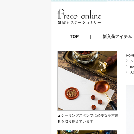
|
TOP
|
新入荷アイテム
HOM
シ
In
人
▲シーリングスタンプに必要な基本道
具を取り揃えています