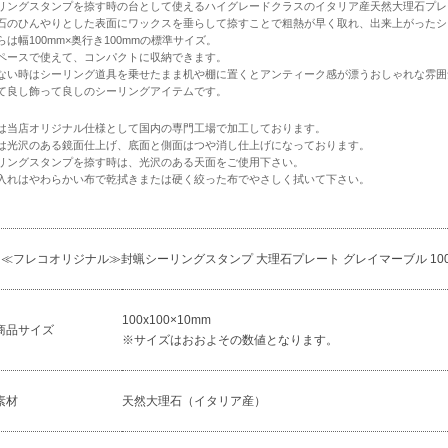
リングスタンプを捺す時の台として使えるハイグレードクラスのイタリア産天然大理石プレ
石のひんやりとした表面にワックスを垂らして捺すことで粗熱が早く取れ、出来上がったシ
らは幅100mm×奥行き100mmの標準サイズ。
ペースで使えて、コンパクトに収納できます。
ない時はシーリング道具を乗せたまま机や棚に置くとアンティーク感が漂うおしゃれな雰囲
て良し飾って良しのシーリングアイテムです。
は当店オリジナル仕様として国内の専門工場で加工しております。
は光沢のある鏡面仕上げ、底面と側面はつや消し仕上げになっております。
リングスタンプを捺す時は、光沢のある天面をご使用下さい。
入れはやわらかい布で乾拭きまたは硬く絞った布でやさしく拭いて下さい。
≪フレコオリジナル≫封蝋シーリングスタンプ 大理石プレート グレイマーブル 100x
100x100×10mm
商品サイズ
※サイズはおおよその数値となります。
素材
天然大理石（イタリア産）