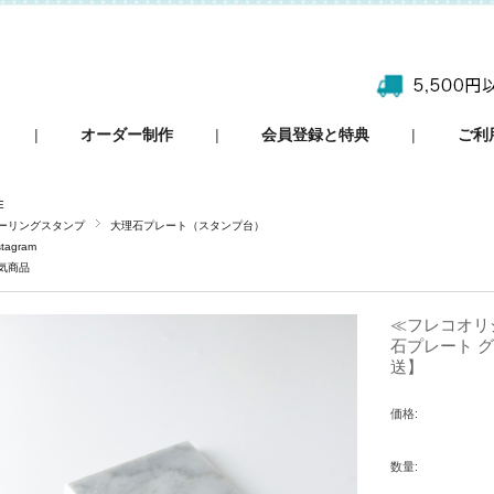
|
オーダー制作
|
会員登録と特典
|
ご利
E
ーリングスタンプ
大理石プレート（スタンプ台）
stagram
気商品
≪フレコオリ
石プレート グ
送】
価格:
数量: