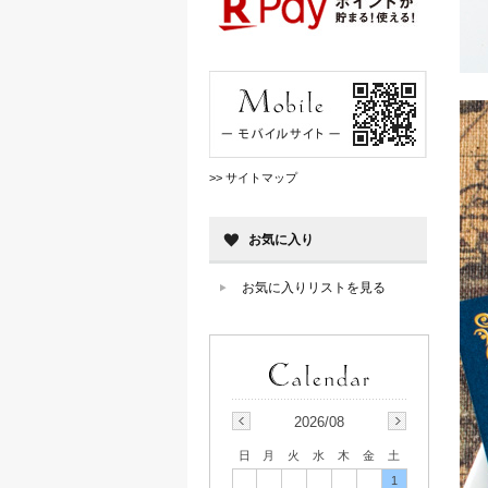
>> サイトマップ
お気に入り
お気に入りリストを見る
2026/08
日
月
火
水
木
金
土
1