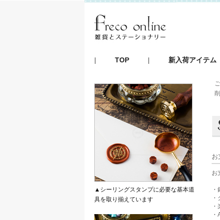
|
TOP
|
新入荷アイテム
お
お
▲シーリングスタンプに必要な基本道
・
・
具を取り揃えています
・
・A