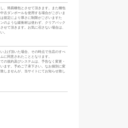
慮し、簡易梱包とさせて頂きます。また梱包
や中古ダンボールを使用する場合がございま
スは規定により厚さに制限がございますた
ョンのような緩衝材は使わず、クリアパック
とさせて頂きます。お気に召さない場合は、
さい。
買い上げ頂いた場合、その時点で当店のすべ
テムに同意されたこととなります。
べての規約及びシステムは、予告なく変更・
ざいます。予めご了承下さい。なお個別に変
は致しませんが、当サイトにてお知らせ致し