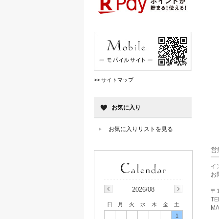
>> サイトマップ
お気に入り
お気に入りリストを見る
営
イ
お
2026/08
〒1
TE
日
月
火
水
木
金
土
MA
1