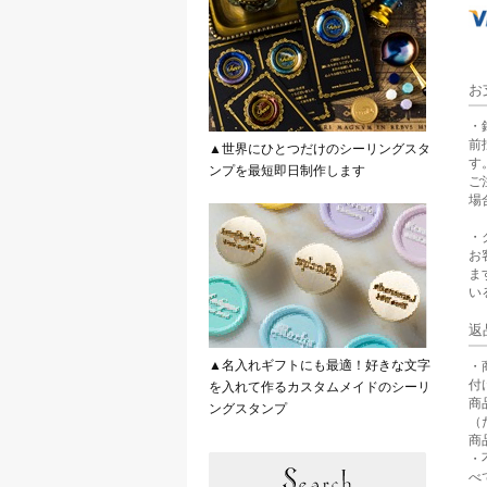
お
・
前
▲世界にひとつだけのシーリングスタ
す
ンプを最短即日制作します
ご
場
・
お
ま
い
返
▲名入れギフトにも最適！好きな文字
・
付
を入れて作るカスタムメイドのシーリ
商
ングスタンプ
（
商
・
べ