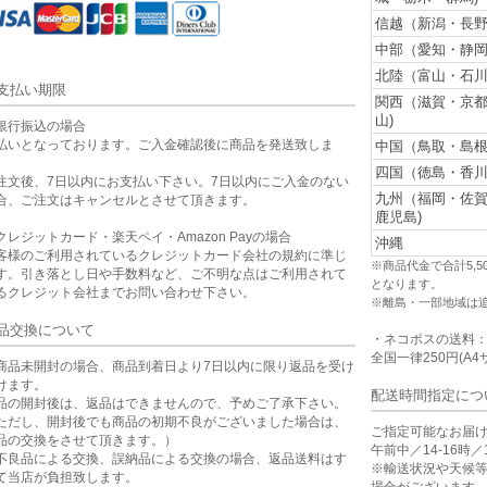
信越（新潟・長野
中部（愛知・静岡
北陸（富山・石川
支払い期限
関西（滋賀・京
山)
銀行振込の場合
払いとなっております。ご入金確認後に商品を発送致しま
中国（鳥取・島根
。
四国（徳島・香川
注文後、7日以内にお支払い下さい。7日以内にご入金のない
九州（福岡・佐
合、ご注文はキャンセルとさせて頂きます。
鹿児島)
クレジットカード・楽天ペイ・Amazon Payの場合
沖縄
客様のご利用されているクレジットカード会社の規約に準じ
※商品代金で合計5,
す。引き落とし日や手数料など、ご不明な点はご利用されて
となります。
るクレジット会社までお問い合わせ下さい。
※離島・一部地域は
品交換について
・ネコポスの送料
全国一律250円(A4
商品未開封の場合、商品到着日より7日以内に限り返品を受け
けます。
配送時間指定につ
品の開封後は、返品はできませんので、予めご了承下さい。
ただし、開封後でも商品の初期不良がございました場合は、
ご指定可能なお届
品の交換をさせて頂きます。）
午前中／14-16時／1
不良品による交換、誤納品による交換の場合、返品送料はす
※輸送状況や天候
て当店が負担致します。