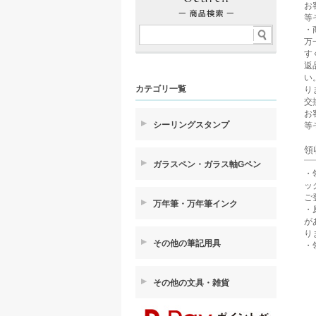
お
等
・
万
す
返
い
カテゴリ一覧
り
交
お
シーリングスタンプ
等
領
ガラスペン・ガラス軸Gペン
・
ッ
ご
万年筆・万年筆インク
・
が
り
その他の筆記用具
・
その他の文具・雑貨