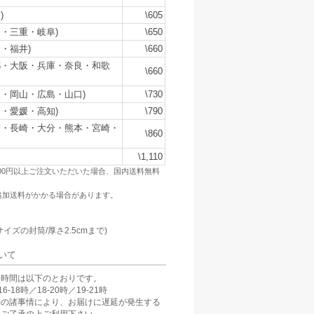
)
\605
・三重・岐阜)
\650
・福井)
\660
都・大阪・兵庫・奈良・和歌
\660
・岡山・広島・山口)
\730
・愛媛・高知)
\790
賀・長崎・大分・熊本・宮崎・
\860
\1,110
500円以上ご注文いただいた場合、国内送料無料
追加送料がかかる場合があります。
：
サイズの封筒/厚さ2.5cmまで)
いて
け時間は以下のとおりです。
6-18時／18-20時／19-21時
等の諸事情により、お届けに遅延が発生する