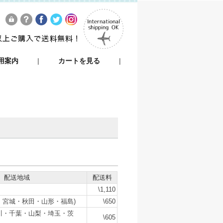
用案内
|
カートを見る
|
配送地域
配送料
\1,110
・宮城・秋田・山形・福島)
\650
川・千葉・山梨・埼玉・茨
\605