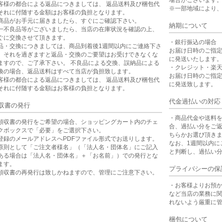
場合がございます
客様の都合による返品につきましては、 返品送料及び梱包代
※一部地域により
それに付随する金額はお客様の負担となります。
商品がお手元に届きましたら、すぐにご確認下さい。
納期について
一不良品等がございましたら、当店の在庫状況を確認の上、
ぐに交換させて頂きます。
・銀行振込の場合
品・交換につきましては、商品到着後1週間以内にご連絡下さ
お届け日時のご指
。それを過ぎますと返品・交換のご要望はお受けできなくな
に発送いたします
ますので、ご了承下さい。 不良品による交換、誤納品による
・クレジット・楽
換の場合、返品送料はすべて当店が負担致します。
お届け日時のご指
客様の都合による返品につきましては、 返品送料及び梱包代
に発送致します。
それに付随する金額はお客様の負担となります。
代金過払いの対応
収書の発行
・商品代金や送料
領収書の発行をご希望の場合、ショッピングカート内のチェ
合、過払い分をご
クボックスで「必要」をご選択下さい。
ちらかお選び頂き
登録のメールアドレスへPDFファイル形式でお送りします。
なお、1週間以内に
原則として「ご注文者様名」（「法人名・団体名」にご記入
と判断し、過払い
ある場合は「法人名・団体名」＋「お名前」）での発行とな
ます。
プライバシーの保
領収書の再発行は致しかねますので、管理にご注意下さい。
・お客様よりお預
など当店の業務に
れないよう厳重に
梱包について