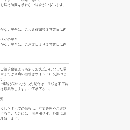
。ご了承の上ご利用下さい。
、お届け時間を承れない場合がございます。
定がない場合は、ご入金確認後３営業日以内
。
天ペイの場合
定がない場合は、ご注文日より３営業日以内
をご請求金額よりも多くお支払いになった場
返金または当店の割引きポイントに交換のど
ます。
ご連絡が取れなかった場合は、手続き不可能
分は頂戴致します。ご了承下さい。
護
かりしたすべての情報は、注文管理やご連絡
関すること以外には一切使用せず、外部に漏
管理致します。