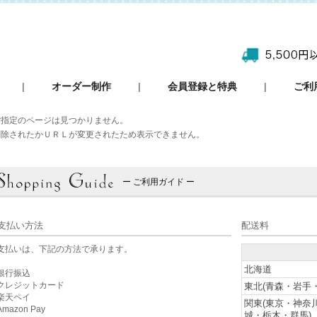
|
オーダー制作
|
会員登録と特典
|
ご利
ご指定のページは見つかりません。
削除されたかＵＲＬが変更されたため表示できません。
ー ご利用ガイド ー
支払い方法
配送料
支払いは、下記の方法で承ります。
北海道
銀行振込
クレジットカード
東北(青森・岩手
楽天ペイ
関東(東京・神奈
mazon Pay
城・栃木・群馬)