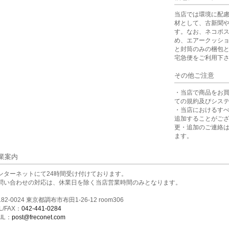
当店では環境に配
材として、古新聞
す。なお、ネコポ
め、エアークッシ
と封筒のみの梱包
宅急便をご利用下
その他ご注意
・当店で商品をお
ての規約及びシス
・当店におけるす
追加することがご
更・追加のご連絡
ます。
業案内
ンターネットにて24時間受け付けております。
問い合わせの対応は、休業日を除く当店営業時間のみとなります。
82-0024 東京都調布市布田1-26-12 room306
L/FAX：
042-441-0284
IL：
post@freconet.com