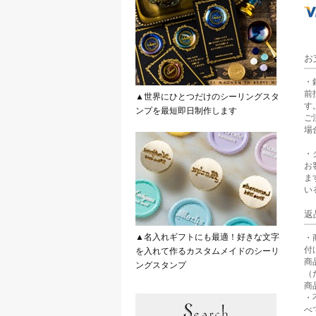
お
・
前
▲世界にひとつだけのシーリングスタ
す
ンプを最短即日制作します
ご
場
・
お
ま
い
返
▲名入れギフトにも最適！好きな文字
・
付
を入れて作るカスタムメイドのシーリ
商
ングスタンプ
（
商
・
べ