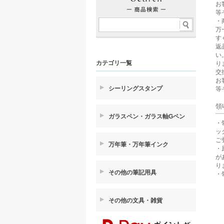
お
等
・
万
す
返
い
カテゴリ一覧
り
交
お
シーリングスタンプ
等
領
ガラスペン・ガラス軸Gペン
・
ッ
ご
万年筆・万年筆インク
・
が
り
その他の筆記用具
・
その他の文具・雑貨