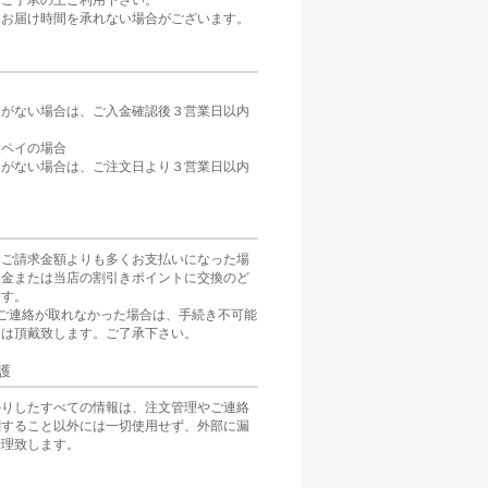
。ご了承の上ご利用下さい。
、お届け時間を承れない場合がございます。
定がない場合は、ご入金確認後３営業日以内
。
天ペイの場合
定がない場合は、ご注文日より３営業日以内
をご請求金額よりも多くお支払いになった場
返金または当店の割引きポイントに交換のど
ます。
ご連絡が取れなかった場合は、手続き不可能
分は頂戴致します。ご了承下さい。
護
かりしたすべての情報は、注文管理やご連絡
関すること以外には一切使用せず、外部に漏
管理致します。