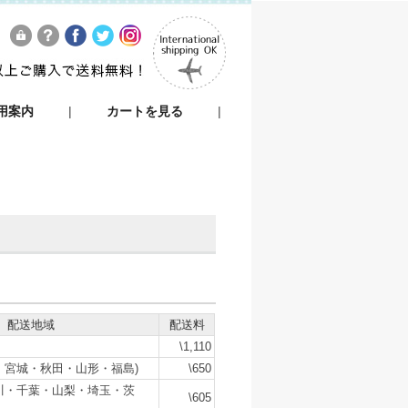
用案内
|
カートを見る
|
配送地域
配送料
\1,110
・宮城・秋田・山形・福島)
\650
川・千葉・山梨・埼玉・茨
\605