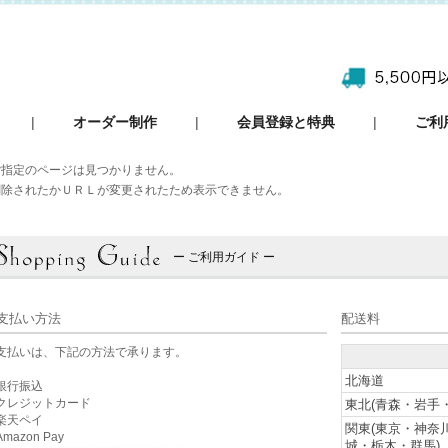
|
オーダー制作
|
会員登録と特典
|
ご利
ご指定のページは見つかりません。
削除されたかＵＲＬが変更されたため表示できません。
ー ご利用ガイド ー
支払い方法
配送料
支払いは、下記の方法で承ります。
北海道
銀行振込
クレジットカード
東北(青森・岩手
楽天ペイ
関東(東京・神奈
mazon Pay
城・栃木・群馬)