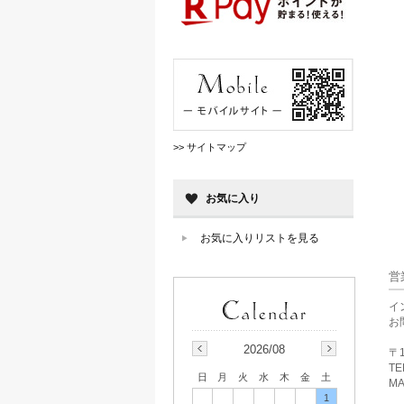
>> サイトマップ
お気に入り
お気に入りリストを見る
営
イ
お
2026/08
〒1
TE
日
月
火
水
木
金
土
MA
1