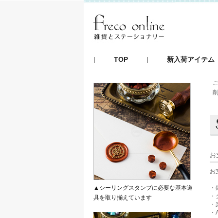
|
TOP
|
新入荷アイテム
お
お
▲シーリングスタンプに必要な基本道
・
・
具を取り揃えています
・
・A