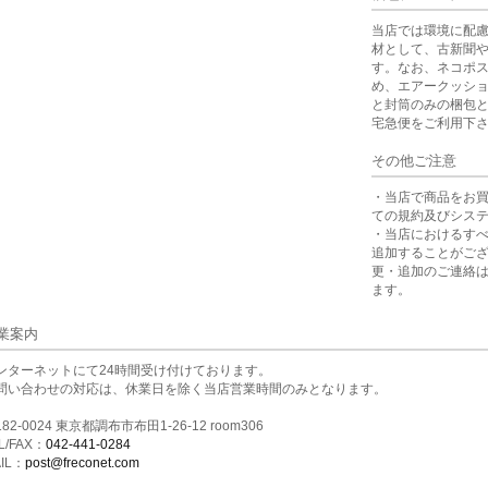
当店では環境に配
材として、古新聞
す。なお、ネコポ
め、エアークッシ
と封筒のみの梱包
宅急便をご利用下
その他ご注意
・当店で商品をお
ての規約及びシス
・当店におけるす
追加することがご
更・追加のご連絡
ます。
業案内
ンターネットにて24時間受け付けております。
問い合わせの対応は、休業日を除く当店営業時間のみとなります。
82-0024 東京都調布市布田1-26-12 room306
L/FAX：
042-441-0284
IL：
post@freconet.com