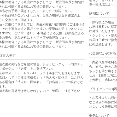
場合がございます
客様の都合による返品につきましては、 返品送料及び梱包代
※一部地域により
それに付随する金額はお客様の負担となります。
商品がお手元に届きましたら、すぐにご確認下さい。
納期について
一不良品等がございましたら、当店の在庫状況を確認の上、
ぐに交換させて頂きます。
・銀行振込の場合
品・交換につきましては、商品到着後1週間以内にご連絡下さ
お届け日時のご指
。それを過ぎますと返品・交換のご要望はお受けできなくな
に発送いたします
ますので、ご了承下さい。 不良品による交換、誤納品による
・クレジット・楽
換の場合、返品送料はすべて当店が負担致します。
お届け日時のご指
客様の都合による返品につきましては、 返品送料及び梱包代
に発送致します。
それに付随する金額はお客様の負担となります。
代金過払いの対応
収書の発行
・商品代金や送料
領収書の発行をご希望の場合、ショッピングカート内のチェ
合、過払い分をご
クボックスで「必要」をご選択下さい。
ちらかお選び頂き
登録のメールアドレスへPDFファイル形式でお送りします。
なお、1週間以内に
原則として「ご注文者様名」（「法人名・団体名」にご記入
と判断し、過払い
ある場合は「法人名・団体名」＋「お名前」）での発行とな
ます。
プライバシーの保
領収書の再発行は致しかねますので、管理にご注意下さい。
・お客様よりお預
など当店の業務に
れないよう厳重に
梱包について