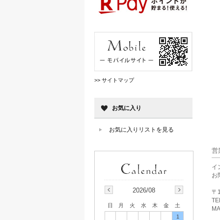
>> サイトマップ
お気に入り
お気に入りリストを見る
営
イ
お
2026/08
〒1
TE
日
月
火
水
木
金
土
MA
1