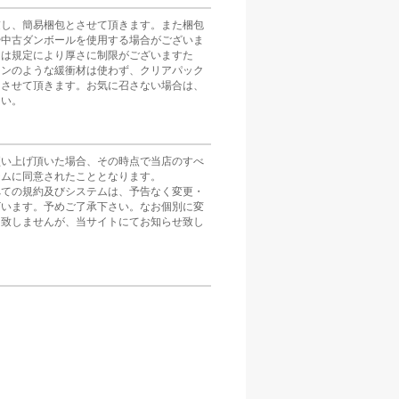
慮し、簡易梱包とさせて頂きます。また梱包
や中古ダンボールを使用する場合がございま
スは規定により厚さに制限がございますた
ョンのような緩衝材は使わず、クリアパック
とさせて頂きます。お気に召さない場合は、
さい。
買い上げ頂いた場合、その時点で当店のすべ
テムに同意されたこととなります。
べての規約及びシステムは、予告なく変更・
ざいます。予めご了承下さい。なお個別に変
は致しませんが、当サイトにてお知らせ致し