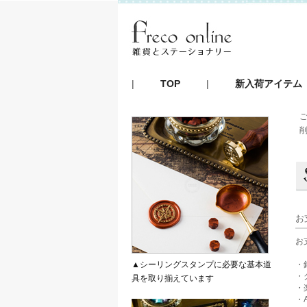
|
TOP
|
新入荷アイテム
お
お
▲シーリングスタンプに必要な基本道
・
・
具を取り揃えています
・
・A