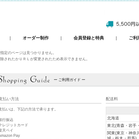
|
オーダー制作
|
会員登録と特典
|
ご利
ご指定のページは見つかりません。
削除されたかＵＲＬが変更されたため表示できません。
ー ご利用ガイド ー
支払い方法
配送料
支払いは、下記の方法で承ります。
北海道
銀行振込
クレジットカード
東北(青森・岩手
楽天ペイ
関東(東京・神奈
mazon Pay
城・栃木・群馬)