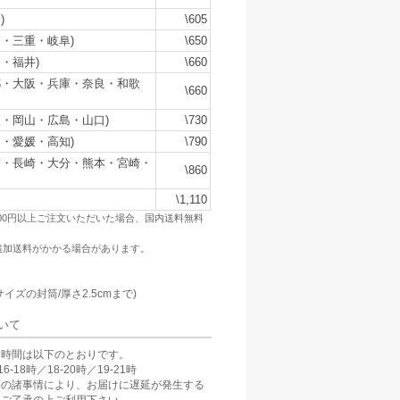
)
\605
・三重・岐阜)
\650
・福井)
\660
都・大阪・兵庫・奈良・和歌
\660
・岡山・広島・山口)
\730
・愛媛・高知)
\790
賀・長崎・大分・熊本・宮崎・
\860
\1,110
500円以上ご注文いただいた場合、国内送料無料
追加送料がかかる場合があります。
：
サイズの封筒/厚さ2.5cmまで)
いて
け時間は以下のとおりです。
6-18時／18-20時／19-21時
等の諸事情により、お届けに遅延が発生する