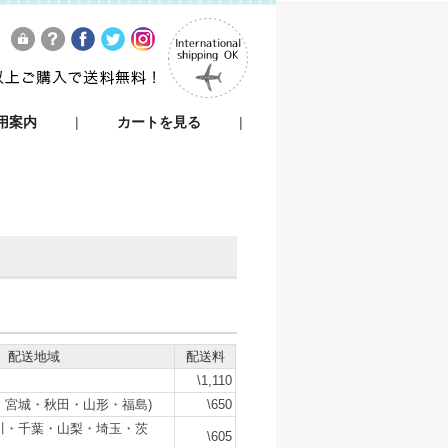
用案内
|
カートを見る
|
配送地域
配送料
\1,110
・宮城・秋田・山形・福島)
\650
川・千葉・山梨・埼玉・茨
\605