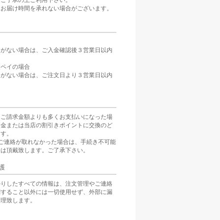
。ご了承の上ご利用下さい。
、お届け時間を承れない場合がございます。
定がない場合は、ご入金確認後３営業日以内
。
天ペイの場合
定がない場合は、ご注文日より３営業日以内
をご請求金額よりも多くお支払いになった場
返金または当店の割引きポイントに交換のど
ます。
ご連絡が取れなかった場合は、手続き不可能
分は頂戴致します。ご了承下さい。
護
かりしたすべての情報は、注文管理やご連絡
関すること以外には一切使用せず、外部に漏
管理致します。