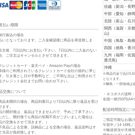
信越（新潟・長野
中部（愛知・静岡
北陸（富山・石川
支払い期限
関西（滋賀・京
山)
銀行振込の場合
払いとなっております。ご入金確認後に商品を発送致しま
中国（鳥取・島根
。
四国（徳島・香川
注文後、7日以内にお支払い下さい。7日以内にご入金のない
九州（福岡・佐
合、ご注文はキャンセルとさせて頂きます。
鹿児島)
クレジットカード・楽天ペイ・Amazon Payの場合
沖縄
客様のご利用されているクレジットカード会社の規約に準じ
※商品代金で合計5,
す。引き落とし日や手数料など、ご不明な点はご利用されて
となります。
るクレジット会社までお問い合わせ下さい。
※離島・一部地域は
品交換について
・ネコポスの送料
全国一律250円(A4
商品未開封の場合、商品到着日より7日以内に限り返品を受け
けます。
配送時間指定につ
品の開封後は、返品はできませんので、予めご了承下さい。
ただし、開封後でも商品の初期不良がございました場合は、
ご指定可能なお届
品の交換をさせて頂きます。）
午前中／14-16時／1
不良品による交換、誤納品による交換の場合、返品送料はす
※輸送状況や天候
て当店が負担致します。