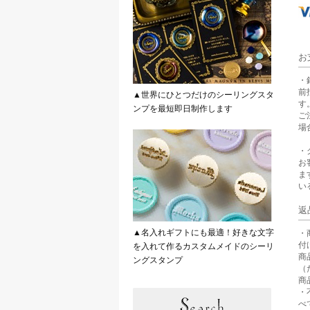
お
・
前
▲世界にひとつだけのシーリングスタ
す
ンプを最短即日制作します
ご
場
・
お
ま
い
返
▲名入れギフトにも最適！好きな文字
・
付
を入れて作るカスタムメイドのシーリ
商
ングスタンプ
（
商
・
べ