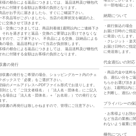
場合がございます
客様の都合による返品につきましては、 返品送料及び梱包代
※一部地域により
それに付随する金額はお客様の負担となります。
商品がお手元に届きましたら、すぐにご確認下さい。
納期について
一不良品等がございましたら、当店の在庫状況を確認の上、
ぐに交換させて頂きます。
・銀行振込の場合
品・交換につきましては、商品到着後1週間以内にご連絡下さ
お届け日時のご指
。それを過ぎますと返品・交換のご要望はお受けできなくな
に発送いたします
ますので、ご了承下さい。 不良品による交換、誤納品による
・クレジット・楽
換の場合、返品送料はすべて当店が負担致します。
お届け日時のご指
客様の都合による返品につきましては、 返品送料及び梱包代
に発送致します。
それに付随する金額はお客様の負担となります。
代金過払いの対応
収書の発行
・商品代金や送料
領収書の発行をご希望の場合、ショッピングカート内のチェ
合、過払い分をご
クボックスで「必要」をご選択下さい。
ちらかお選び頂き
登録のメールアドレスへPDFファイル形式でお送りします。
なお、1週間以内に
原則として「ご注文者様名」（「法人名・団体名」にご記入
と判断し、過払い
ある場合は「法人名・団体名」＋「お名前」）での発行とな
ます。
プライバシーの保
領収書の再発行は致しかねますので、管理にご注意下さい。
・お客様よりお預
など当店の業務に
れないよう厳重に
梱包について