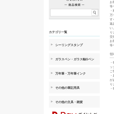
お
等
・
万
す
返
い
カテゴリ一覧
り
交
お
シーリングスタンプ
等
領
ガラスペン・ガラス軸Gペン
・
ッ
ご
万年筆・万年筆インク
・
が
り
その他の筆記用具
・
その他の文具・雑貨