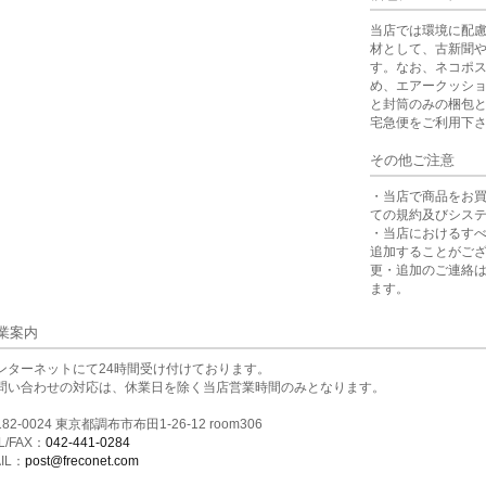
当店では環境に配
材として、古新聞
す。なお、ネコポ
め、エアークッシ
と封筒のみの梱包
宅急便をご利用下
その他ご注意
・当店で商品をお
ての規約及びシス
・当店におけるす
追加することがご
更・追加のご連絡
ます。
業案内
ンターネットにて24時間受け付けております。
問い合わせの対応は、休業日を除く当店営業時間のみとなります。
82-0024 東京都調布市布田1-26-12 room306
L/FAX：
042-441-0284
IL：
post@freconet.com