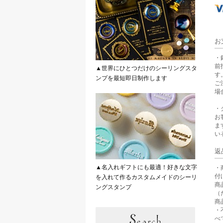
お
・
前
▲世界にひとつだけのシーリングスタ
す
ンプを最短即日制作します
ご
場
・
お
ま
い
返
▲名入れギフトにも最適！好きな文字
・
付
を入れて作るカスタムメイドのシーリ
商
ングスタンプ
（
商
・
べ