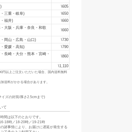
)
\605
・三重・岐阜)
\650
・福井)
\660
都・大阪・兵庫・奈良・和歌
\660
・岡山・広島・山口)
\730
・愛媛・高知)
\790
賀・長崎・大分・熊本・宮崎・
\860
\1,110
500円以上ご注文いただいた場合、国内送料無料
追加送料がかかる場合があります。
：
サイズの封筒/厚さ2.5cmまで)
いて
け時間は以下のとおりです。
6-18時／18-20時／19-21時
等の諸事情により、お届けに遅延が発生する