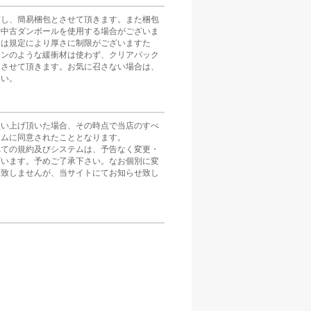
慮し、簡易梱包とさせて頂きます。また梱包
や中古ダンボールを使用する場合がございま
スは規定により厚さに制限がございますた
ョンのような緩衝材は使わず、クリアパック
とさせて頂きます。お気に召さない場合は、
さい。
買い上げ頂いた場合、その時点で当店のすべ
テムに同意されたこととなります。
べての規約及びシステムは、予告なく変更・
ざいます。予めご了承下さい。なお個別に変
は致しませんが、当サイトにてお知らせ致し