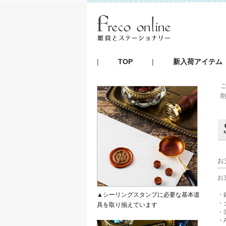
|
TOP
|
新入荷アイテム
お
お
▲シーリングスタンプに必要な基本道
・
・
具を取り揃えています
・
・A