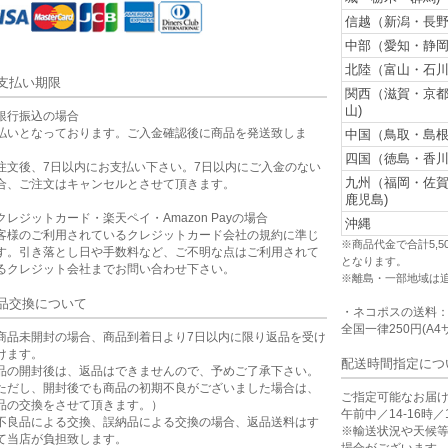
信越（新潟・長野
中部（愛知・静岡
北陸（富山・石川
支払い期限
関西（滋賀・京
山)
銀行振込の場合
払いとなっております。ご入金確認後に商品を発送致しま
中国（鳥取・島根
。
四国（徳島・香川
注文後、7日以内にお支払い下さい。7日以内にご入金のない
九州（福岡・佐
合、ご注文はキャンセルとさせて頂きます。
鹿児島)
クレジットカード・楽天ペイ・Amazon Payの場合
沖縄
客様のご利用されているクレジットカード会社の規約に準じ
※商品代金で合計5,
す。引き落とし日や手数料など、ご不明な点はご利用されて
となります。
るクレジット会社までお問い合わせ下さい。
※離島・一部地域は
品交換について
・ネコポスの送料
全国一律250円(A4
商品未開封の場合、商品到着日より7日以内に限り返品を受け
けます。
配送時間指定につ
品の開封後は、返品はできませんので、予めご了承下さい。
ただし、開封後でも商品の初期不良がございました場合は、
ご指定可能なお届
品の交換をさせて頂きます。）
午前中／14-16時／1
不良品による交換、誤納品による交換の場合、返品送料はす
※輸送状況や天候
て当店が負担致します。