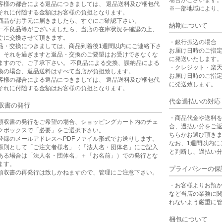
場合がございます
客様の都合による返品につきましては、 返品送料及び梱包代
※一部地域により
それに付随する金額はお客様の負担となります。
商品がお手元に届きましたら、すぐにご確認下さい。
納期について
一不良品等がございましたら、当店の在庫状況を確認の上、
ぐに交換させて頂きます。
・銀行振込の場合
品・交換につきましては、商品到着後1週間以内にご連絡下さ
お届け日時のご指
。それを過ぎますと返品・交換のご要望はお受けできなくな
に発送いたします
ますので、ご了承下さい。 不良品による交換、誤納品による
・クレジット・楽
換の場合、返品送料はすべて当店が負担致します。
お届け日時のご指
客様の都合による返品につきましては、 返品送料及び梱包代
に発送致します。
それに付随する金額はお客様の負担となります。
代金過払いの対応
収書の発行
・商品代金や送料
領収書の発行をご希望の場合、ショッピングカート内のチェ
合、過払い分をご
クボックスで「必要」をご選択下さい。
ちらかお選び頂き
登録のメールアドレスへPDFファイル形式でお送りします。
なお、1週間以内に
原則として「ご注文者様名」（「法人名・団体名」にご記入
と判断し、過払い
ある場合は「法人名・団体名」＋「お名前」）での発行とな
ます。
プライバシーの保
領収書の再発行は致しかねますので、管理にご注意下さい。
・お客様よりお預
など当店の業務に
れないよう厳重に
梱包について