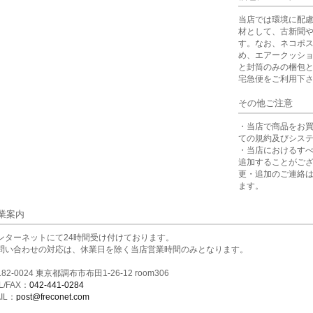
当店では環境に配
材として、古新聞
す。なお、ネコポ
め、エアークッシ
と封筒のみの梱包
宅急便をご利用下
その他ご注意
・当店で商品をお
ての規約及びシス
・当店におけるす
追加することがご
更・追加のご連絡
ます。
業案内
ンターネットにて24時間受け付けております。
問い合わせの対応は、休業日を除く当店営業時間のみとなります。
82-0024 東京都調布市布田1-26-12 room306
L/FAX：
042-441-0284
IL：
post@freconet.com