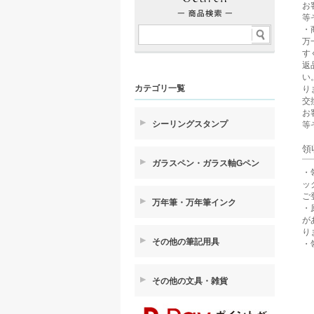
お
等
・
万
す
返
い
カテゴリ一覧
り
交
お
シーリングスタンプ
等
領
ガラスペン・ガラス軸Gペン
・
ッ
ご
万年筆・万年筆インク
・
が
り
その他の筆記用具
・
その他の文具・雑貨