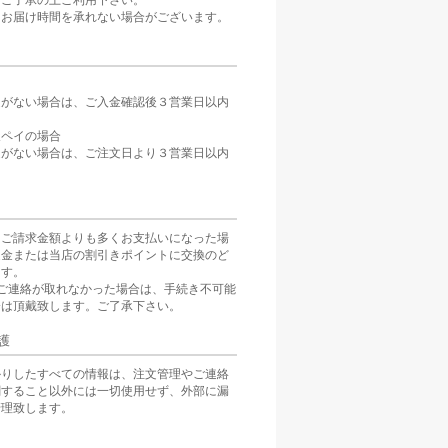
。ご了承の上ご利用下さい。
、お届け時間を承れない場合がございます。
定がない場合は、ご入金確認後３営業日以内
。
天ペイの場合
定がない場合は、ご注文日より３営業日以内
をご請求金額よりも多くお支払いになった場
返金または当店の割引きポイントに交換のど
ます。
ご連絡が取れなかった場合は、手続き不可能
分は頂戴致します。ご了承下さい。
護
かりしたすべての情報は、注文管理やご連絡
関すること以外には一切使用せず、外部に漏
管理致します。