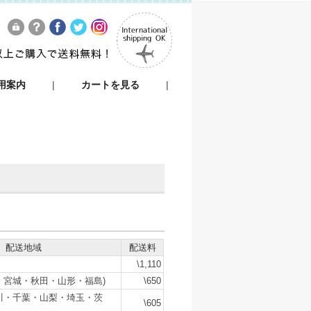
用案内
|
カートを見る
|
配送地域
配送料
\1,110
・宮城・秋田・山形・福島)
\650
川・千葉・山梨・埼玉・茨
\605