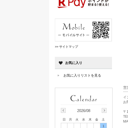
>> サイトマップ
お気に入り
お気に入りリストを見る
営
イ
お
2026/08
〒1
TE
日
月
火
水
木
金
土
MA
1