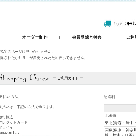
|
オーダー制作
|
会員登録と特典
|
ご利
ご指定のページは見つかりません。
削除されたかＵＲＬが変更されたため表示できません。
ー ご利用ガイド ー
支払い方法
配送料
支払いは、下記の方法で承ります。
北海道
銀行振込
クレジットカード
東北(青森・岩手
楽天ペイ
関東(東京・神奈
mazon Pay
城・栃木・群馬)