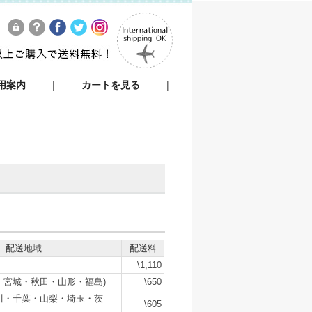
用案内
|
カートを見る
|
配送地域
配送料
\1,110
・宮城・秋田・山形・福島)
\650
川・千葉・山梨・埼玉・茨
\605