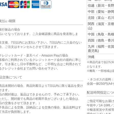
信越（新潟・長野
中部（愛知・静岡
北陸（富山・石川
支払い期限
関西（滋賀・京
山)
銀行振込の場合
払いとなっております。ご入金確認後に商品を発送致しま
中国（鳥取・島根
。
四国（徳島・香川
注文後、7日以内にお支払い下さい。7日以内にご入金のない
九州（福岡・佐
合、ご注文はキャンセルとさせて頂きます。
鹿児島)
クレジットカード・楽天ペイ・Amazon Payの場合
沖縄
客様のご利用されているクレジットカード会社の規約に準じ
※商品代金で合計5,
す。引き落とし日や手数料など、ご不明な点はご利用されて
となります。
るクレジット会社までお問い合わせ下さい。
※離島・一部地域は
品交換について
・ネコポスの送料
全国一律250円(A4
商品未開封の場合、商品到着日より7日以内に限り返品を受け
けます。
配送時間指定につ
品の開封後は、返品はできませんので、予めご了承下さい。
ただし、開封後でも商品の初期不良がございました場合は、
ご指定可能なお届
品の交換をさせて頂きます。）
午前中／14-16時／1
不良品による交換、誤納品による交換の場合、返品送料はす
※輸送状況や天候
て当店が負担致します。