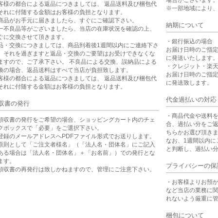
場合がございます
客様の都合による返品につきましては、 返品送料及び梱包代
※一部地域により
それに付随する金額はお客様の負担となります。
商品がお手元に届きましたら、すぐにご確認下さい。
納期について
一不良品等がございましたら、当店の在庫状況を確認の上、
ぐに交換させて頂きます。
・銀行振込の場合
品・交換につきましては、商品到着後1週間以内にご連絡下さ
お届け日時のご指
。それを過ぎますと返品・交換のご要望はお受けできなくな
に発送いたします
ますので、ご了承下さい。 不良品による交換、誤納品による
・クレジット・楽
換の場合、返品送料はすべて当店が負担致します。
お届け日時のご指
客様の都合による返品につきましては、 返品送料及び梱包代
に発送致します。
それに付随する金額はお客様の負担となります。
代金過払いの対応
収書の発行
・商品代金や送料
領収書の発行をご希望の場合、ショッピングカート内のチェ
合、過払い分をご
クボックスで「必要」をご選択下さい。
ちらかお選び頂き
登録のメールアドレスへPDFファイル形式でお送りします。
なお、1週間以内に
原則として「ご注文者様名」（「法人名・団体名」にご記入
と判断し、過払い
ある場合は「法人名・団体名」＋「お名前」）での発行とな
ます。
プライバシーの保
領収書の再発行は致しかねますので、管理にご注意下さい。
・お客様よりお預
など当店の業務に
れないよう厳重に
梱包について