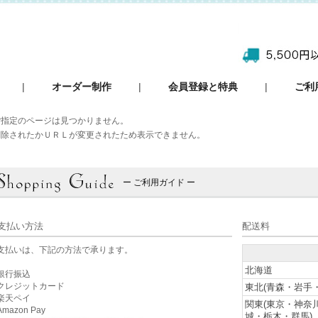
|
オーダー制作
|
会員登録と特典
|
ご利
ご指定のページは見つかりません。
削除されたかＵＲＬが変更されたため表示できません。
ー ご利用ガイド ー
支払い方法
配送料
支払いは、下記の方法で承ります。
北海道
銀行振込
クレジットカード
東北(青森・岩手
楽天ペイ
関東(東京・神奈
mazon Pay
城・栃木・群馬)