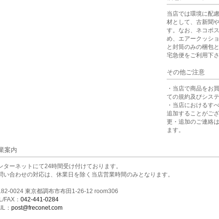
当店では環境に配
材として、古新聞
す。なお、ネコポ
め、エアークッシ
と封筒のみの梱包
宅急便をご利用下
その他ご注意
・当店で商品をお
ての規約及びシス
・当店におけるす
追加することがご
更・追加のご連絡
ます。
業案内
ンターネットにて24時間受け付けております。
問い合わせの対応は、休業日を除く当店営業時間のみとなります。
82-0024 東京都調布市布田1-26-12 room306
L/FAX：
042-441-0284
IL：
post@freconet.com