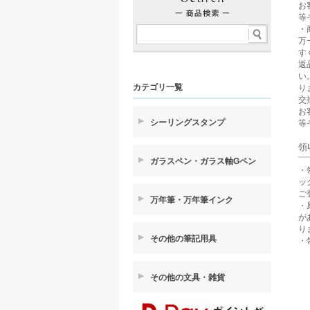
お
等
・
万
す
返
い
カテゴリ一覧
り
交
お
シーリングスタンプ
等
領
ガラスペン・ガラス軸Gペン
・
ッ
ご
万年筆・万年筆インク
・
が
り
その他の筆記用具
・
その他の文具・雑貨