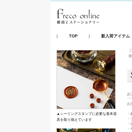
|
TOP
|
新入荷アイテム
お
お
▲シーリングスタンプに必要な基本道
・
・
具を取り揃えています
・
・A