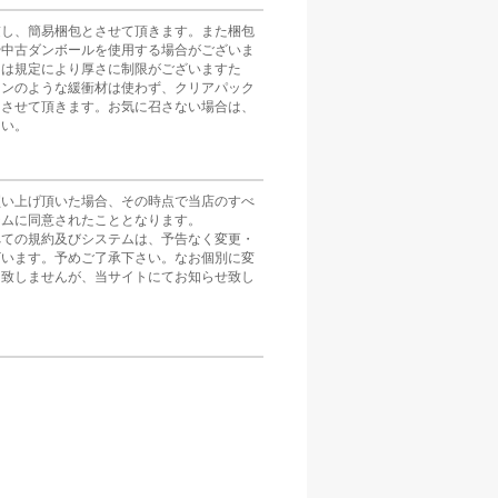
慮し、簡易梱包とさせて頂きます。また梱包
や中古ダンボールを使用する場合がございま
スは規定により厚さに制限がございますた
ョンのような緩衝材は使わず、クリアパック
とさせて頂きます。お気に召さない場合は、
さい。
買い上げ頂いた場合、その時点で当店のすべ
テムに同意されたこととなります。
べての規約及びシステムは、予告なく変更・
ざいます。予めご了承下さい。なお個別に変
は致しませんが、当サイトにてお知らせ致し