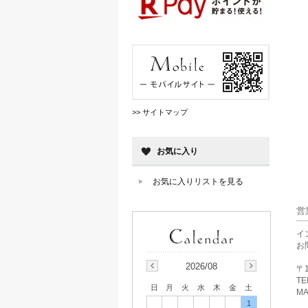
>> サイトマップ
お気に入り
お気に入りリストを見る
営
イ
お
2026/08
〒1
TE
日
月
火
水
木
金
土
MA
1