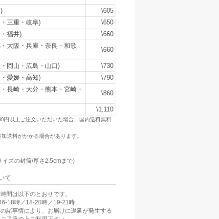
)
\605
・三重・岐阜)
\650
・福井)
\660
都・大阪・兵庫・奈良・和歌
\660
・岡山・広島・山口)
\730
・愛媛・高知)
\790
賀・長崎・大分・熊本・宮崎・
\860
\1,110
500円以上ご注文いただいた場合、国内送料無料
追加送料がかかる場合があります。
：
サイズの封筒/厚さ2.5cmまで)
いて
け時間は以下のとおりです。
6-18時／18-20時／19-21時
等の諸事情により、お届けに遅延が発生する