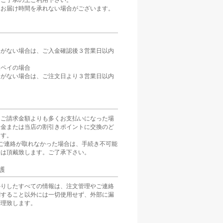
。ご了承の上ご利用下さい。
、お届け時間を承れない場合がございます。
定がない場合は、ご入金確認後３営業日以内
。
天ペイの場合
定がない場合は、ご注文日より３営業日以内
をご請求金額よりも多くお支払いになった場
返金または当店の割引きポイントに交換のど
ます。
ご連絡が取れなかった場合は、手続き不可能
分は頂戴致します。ご了承下さい。
護
かりしたすべての情報は、注文管理やご連絡
関すること以外には一切使用せず、外部に漏
管理致します。