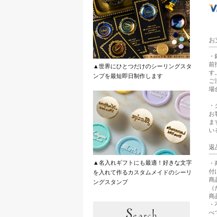
お
・
前
▲世界にひとつだけのシーリングスタ
す
ンプを最短即日制作します
ご
場
・
お
ま
い
返
▲名入れギフトにも最適！好きな文字
・
付
を入れて作るカスタムメイドのシーリ
商
ングスタンプ
（
商
・
べ