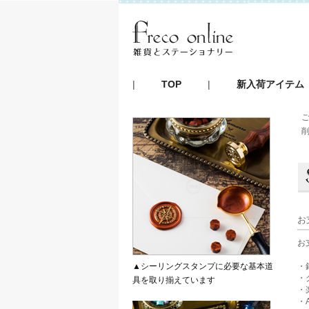
|
TOP
|
新入荷アイテム
お
お
▲シーリングスタンプに必要な基本道
・
・
具を取り揃えています
・
・A