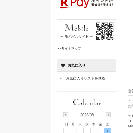
>> サイトマップ
お気に入り
お気に入りリストを見る
営
イ
お
2026/08
〒1
TE
日
月
火
水
木
金
土
MA
1