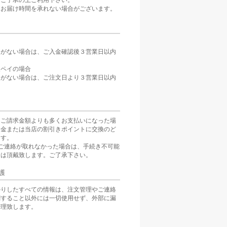
。ご了承の上ご利用下さい。
、お届け時間を承れない場合がございます。
定がない場合は、ご入金確認後３営業日以内
。
天ペイの場合
定がない場合は、ご注文日より３営業日以内
をご請求金額よりも多くお支払いになった場
返金または当店の割引きポイントに交換のど
ます。
ご連絡が取れなかった場合は、手続き不可能
分は頂戴致します。ご了承下さい。
護
かりしたすべての情報は、注文管理やご連絡
関すること以外には一切使用せず、外部に漏
管理致します。