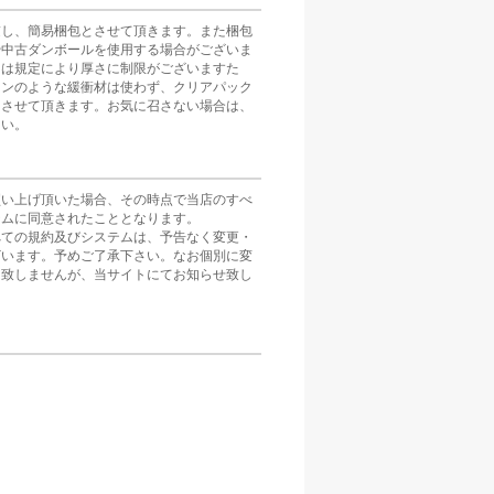
慮し、簡易梱包とさせて頂きます。また梱包
や中古ダンボールを使用する場合がございま
スは規定により厚さに制限がございますた
ョンのような緩衝材は使わず、クリアパック
とさせて頂きます。お気に召さない場合は、
さい。
買い上げ頂いた場合、その時点で当店のすべ
テムに同意されたこととなります。
べての規約及びシステムは、予告なく変更・
ざいます。予めご了承下さい。なお個別に変
は致しませんが、当サイトにてお知らせ致し