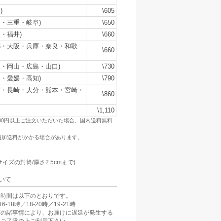
)
\605
・三重・岐阜)
\650
・福井)
\660
都・大阪・兵庫・奈良・和歌
\660
・岡山・広島・山口)
\730
・愛媛・高知)
\790
賀・長崎・大分・熊本・宮崎・
\860
\1,110
500円以上ご注文いただいた場合、国内送料無料
追加送料がかかる場合があります。
：
サイズの封筒/厚さ2.5cmまで)
いて
け時間は以下のとおりです。
6-18時／18-20時／19-21時
等の諸事情により、お届けに遅延が発生する