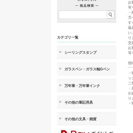
お
等
・
万
す
返
い
カテゴリ一覧
り
交
お
シーリングスタンプ
等
領
ガラスペン・ガラス軸Gペン
・
ッ
ご
万年筆・万年筆インク
・
が
り
その他の筆記用具
・
その他の文具・雑貨