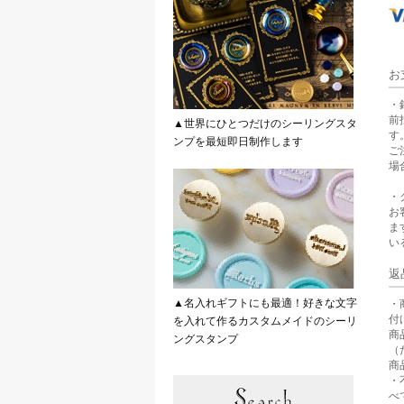
お
・
前
▲世界にひとつだけのシーリングスタ
す
ンプを最短即日制作します
ご
場
・
お
ま
い
返
▲名入れギフトにも最適！好きな文字
・
付
を入れて作るカスタムメイドのシーリ
商
ングスタンプ
（
商
・
べ