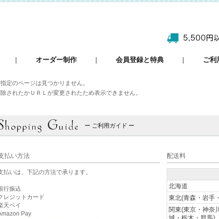
|
オーダー制作
|
会員登録と特典
|
ご利
ご指定のページは見つかりません。
削除されたかＵＲＬが変更されたため表示できません。
ー ご利用ガイド ー
支払い方法
配送料
支払いは、下記の方法で承ります。
北海道
銀行振込
クレジットカード
東北(青森・岩手
楽天ペイ
関東(東京・神奈
mazon Pay
城・栃木・群馬)