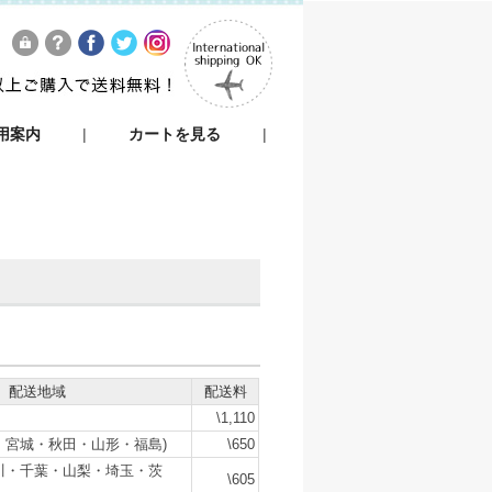
用案内
|
カートを見る
|
配送地域
配送料
\1,110
・宮城・秋田・山形・福島)
\650
川・千葉・山梨・埼玉・茨
\605