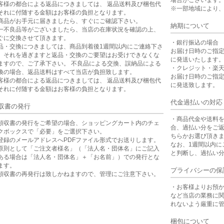
場合がございます
客様の都合による返品につきましては、 返品送料及び梱包代
※一部地域により
それに付随する金額はお客様の負担となります。
商品がお手元に届きましたら、すぐにご確認下さい。
納期について
一不良品等がございましたら、当店の在庫状況を確認の上、
ぐに交換させて頂きます。
・銀行振込の場合
品・交換につきましては、商品到着後1週間以内にご連絡下さ
お届け日時のご指
。それを過ぎますと返品・交換のご要望はお受けできなくな
に発送いたします
ますので、ご了承下さい。 不良品による交換、誤納品による
・クレジット・楽
換の場合、返品送料はすべて当店が負担致します。
お届け日時のご指
客様の都合による返品につきましては、 返品送料及び梱包代
に発送致します。
それに付随する金額はお客様の負担となります。
代金過払いの対応
収書の発行
・商品代金や送料
領収書の発行をご希望の場合、ショッピングカート内のチェ
合、過払い分をご
クボックスで「必要」をご選択下さい。
ちらかお選び頂き
登録のメールアドレスへPDFファイル形式でお送りします。
なお、1週間以内に
原則として「ご注文者様名」（「法人名・団体名」にご記入
と判断し、過払い
ある場合は「法人名・団体名」＋「お名前」）での発行とな
ます。
プライバシーの保
領収書の再発行は致しかねますので、管理にご注意下さい。
・お客様よりお預
など当店の業務に
れないよう厳重に
梱包について