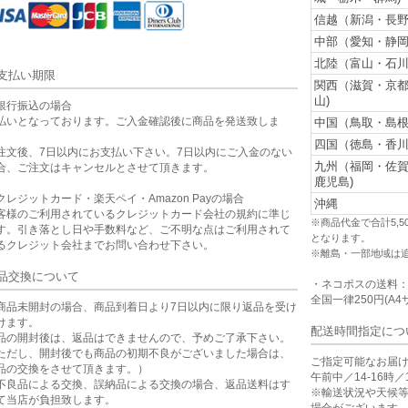
信越（新潟・長野
中部（愛知・静岡
北陸（富山・石川
支払い期限
関西（滋賀・京
山)
銀行振込の場合
払いとなっております。ご入金確認後に商品を発送致しま
中国（鳥取・島根
。
四国（徳島・香川
注文後、7日以内にお支払い下さい。7日以内にご入金のない
九州（福岡・佐
合、ご注文はキャンセルとさせて頂きます。
鹿児島)
クレジットカード・楽天ペイ・Amazon Payの場合
沖縄
客様のご利用されているクレジットカード会社の規約に準じ
※商品代金で合計5,
す。引き落とし日や手数料など、ご不明な点はご利用されて
となります。
るクレジット会社までお問い合わせ下さい。
※離島・一部地域は
品交換について
・ネコポスの送料
全国一律250円(A4
商品未開封の場合、商品到着日より7日以内に限り返品を受け
けます。
配送時間指定につ
品の開封後は、返品はできませんので、予めご了承下さい。
ただし、開封後でも商品の初期不良がございました場合は、
ご指定可能なお届
品の交換をさせて頂きます。）
午前中／14-16時／1
不良品による交換、誤納品による交換の場合、返品送料はす
※輸送状況や天候
て当店が負担致します。