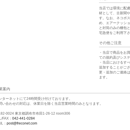
当店では環境に配
材として、古新聞
す。なお、ネコポ
め、エアークッシ
と封筒のみの梱包
宅急便をご利用下
その他ご注意
・当店で商品をお
ての規約及びシス
・当店におけるす
追加することがご
更・追加のご連絡
ます。
業案内
ンターネットにて24時間受け付けております。
問い合わせの対応は、休業日を除く当店営業時間のみとなります。
82-0024 東京都調布市布田1-26-12 room306
L/FAX：
042-441-0284
IL：
post@freconet.com