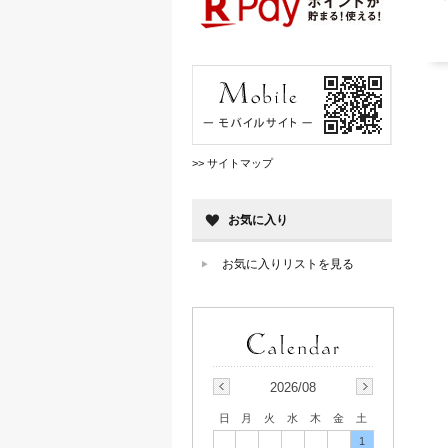
>> サイトマップ
お気に入り
お気に入りリストを見る
2026/08
日
月
火
水
木
金
土
1