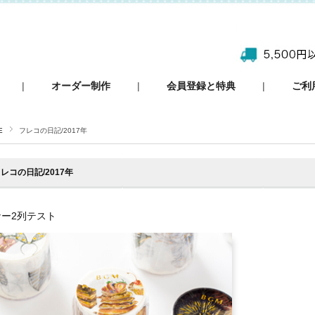
|
オーダー制作
|
会員登録と特典
|
ご利
E
フレコの日記/2017年
レコの日記/2017年
ナー2列テスト