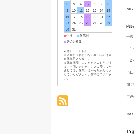
2
3
4
5
6
7
8
2017
9
10
11
12
13
14
15
16
17
18
19
20
21
22
23
24
25
26
27
28
29
臨
30
31
■
■
今日
休業日
平素
■
発送休業日
下記
定休日：土日祝日
※水曜日（祝日のない週のみ）は発
送休業日となります。
・2
※休業期間中にいただきましたご注
文、お問い合わせ、ご入金等につき
ましては、休業明けから順次対応さ
当日
せていただきます。何卒ご了承下さ
い。
期間
ご迷
2017
10