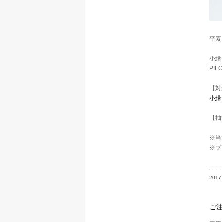
平素
小緑
PI
【対
小緑
【抽
※当
※プ
2017
ご