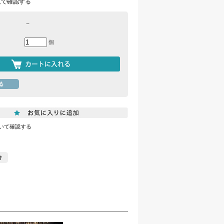
覧で確認する
－
個
いて確認する