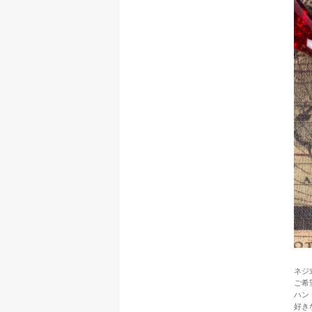
ネジ
ご希
ハン
好き