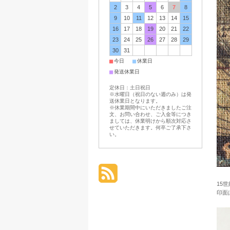
2
3
4
5
6
7
8
9
10
11
12
13
14
15
16
17
18
19
20
21
22
23
24
25
26
27
28
29
30
31
■
■
今日
休業日
■
発送休業日
定休日：土日祝日
※水曜日（祝日のない週のみ）は発
送休業日となります。
※休業期間中にいただきましたご注
文、お問い合わせ、ご入金等につき
ましては、休業明けから順次対応さ
せていただきます。何卒ご了承下さ
い。
15
印面