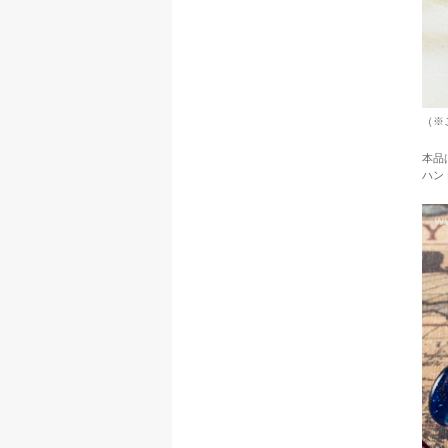
（※
本品
ハン