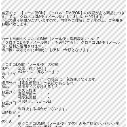
当店では、【メール便OK】【クロネコDM便OK】の表記がある商品につき
ましては、クロネコDM便（メール便）をご利用いただけます。
下記の通り制限がございますので、内容をご理解とご了承の上、ご利用を
お願い致します。
カート画面のクロネコDM便（メール便）送料表示について
「クロネコDM便（メール便）」を選択すると、クロネコDM便（メール
便）送料が適用されます。
適用後に表示された金額が、お支払い金額となります。
クロネコDM便（メール便）の特徴
送料
全国一律：140円
A4サイズ 厚さ2cmまで
適用サイ
ズ
※サイズオーバーの場合は、宅急便となります。
適用外の
【宅急便配送】の表記があるもの。
商品
適用サイズを超えるもの。
ポスト投函 ： ○
お届け方
営業所留め ： ○
法
郵便私書箱 ： ×
おおむね 3日～5日
お届け日
数
※前後する場合がございます。
日時指定
×
×
代引き
※クロネコDM便（メール便）で代引きをご指定いただいた場