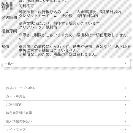
合、宅急便にて手配します。
納品書・
同封不可
領収書
郵便振替・銀行振り込み → ご入金確認後、3営業日以内
クレジットカード → 決済後、3営業日以内
発送時期
※注文状況により、前後する場合がございます。
クリアパック、紙封筒
梱包形態
※厚さに制限がございますため、緩衝材は一切使用致しません。
×
補償
※お届けの前後にかかわらず、紛失や破損、遅延など、あらゆる
事象に対する補償はございません。
※補償なしのため、商品の再送は致しません。
一覧へ
お店のトップへ戻る
カートを見る
ご利用案内
特定商取引法表示
個人情報の取扱い
サイトマップ