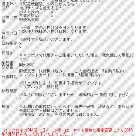
適用外の
【宅急便配送】の表記があるもの。
商品
適用サイズを超えるもの。
ポスト投函 ： ○
営業所留め ： ○
お届け方
郵便私書箱 ： ×
法
※手渡しでのお届けは不可となります。
宅急便と同様のお届け日数となります。
お届け日
数
※前後する場合がございます。
日時指定
×
×
代引き
※ネコポスで代引きをご指定いただいた場合、宅急便にて手配し
ます。
納品書・
同封不可
領収書
郵便振替・銀行振り込み → ご入金確認後、3営業日以内
クレジットカード → 決済後、3営業日以内
発送時期
※注文状況により、前後する場合がございます。
クリアパック、紙封筒
梱包形態
※厚さに制限がございますため、緩衝材は一切使用致しません。
×
補償
※お届けの前後にかかわらず、紛失や破損、遅延など、あらゆる
事象に対する補償はございません。
※補償なしのため、商品の再送は致しません。
（↓※クロネコDM便（旧メール便）は、ヤマト運輸の規定変更により2018
年5月31日をもって終了いたしました。）