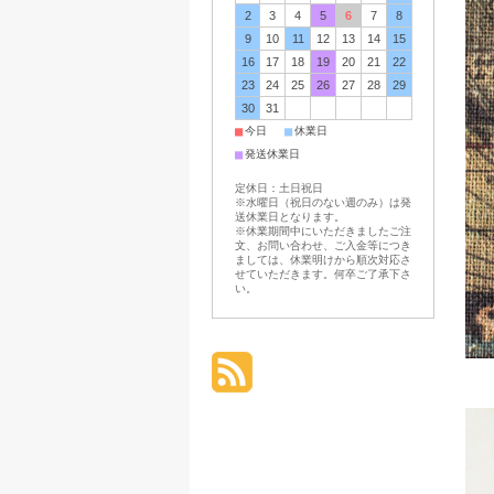
2
3
4
5
6
7
8
9
10
11
12
13
14
15
16
17
18
19
20
21
22
23
24
25
26
27
28
29
30
31
■
■
今日
休業日
■
発送休業日
定休日：土日祝日
※水曜日（祝日のない週のみ）は発
送休業日となります。
※休業期間中にいただきましたご注
文、お問い合わせ、ご入金等につき
ましては、休業明けから順次対応さ
せていただきます。何卒ご了承下さ
い。