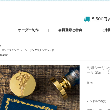
|
オーダー制作
|
会員登録と特典
|
ご利
E
ーリングスタンプ
シーリングスタンプヘッド
stagram
封蝋シーリン
ーケ 25mm
価格:
ハンドルの有無：