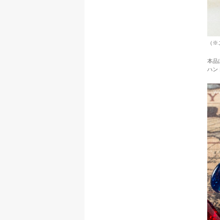
（※
本品
ハン