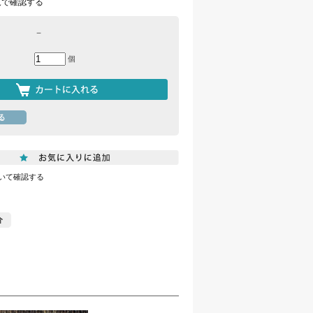
覧で確認する
－
個
いて確認する