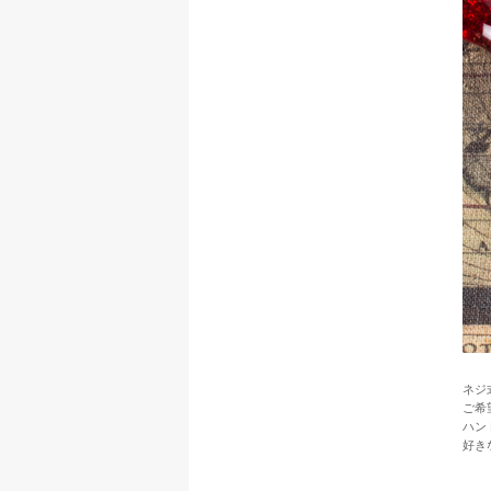
ネジ
ご希
ハン
好き