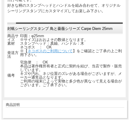
好きな柄のスタンプヘッドとハンドルを組み合わせて、オリジナル
シーリングスタンプにカスタマイズしてお楽しみ下さい。
封蝋シーリングスタンプ 鳥と薔薇シリーズ Carpe Diem 25mm
商品サ
印面：φ25mm
イズ
※サイズはおおよその数値となります。
素材
スタンプヘッド：真鍮、ハンドル：木
ネコポス ： OK
※【
ネコポスのご利用について
】をご確認とご了承の上ご利
発送方
用下さい。
法
宅急便 ： OK
本品は著作権所有者と正式に契約を結び、当店で製作・販売
しています。
キズや汚れ、ネジ位置のズレがある場合がございますが、メ
備考
ーカー通常品となります。
ご利用の端末によって実物と多少色が異なって見える場合が
ございます。ご了承下さい。
商品説明