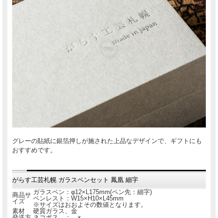
グレーの貼紙に銀箔押しが施された上品なデザインで、ギフトにも
おすすめです。
がらす工芸札幌 ガラスペンセット 鳳凰 細字
ガラスペン：φ12×L175mm(ペン先：細字)
商品サ
ペンレスト：W15×H10×L45mm
イズ
※サイズはおおよその数値となります。
素材
硬質ガラス、金
発送方
ネコポス ： ×