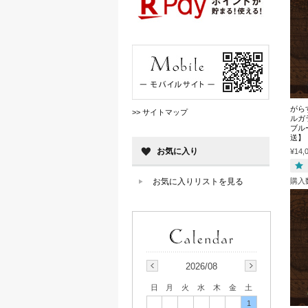
がら
>> サイトマップ
ルガ
ブル
送】
お気に入り
¥14,
購入
お気に入りリストを見る
2026/08
日
月
火
水
木
金
土
1