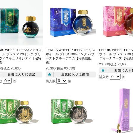
RIS WHEEL PRESS/フェリス
FERRIS WHEEL PRESS/フェリス
FERRIS WHEEL PR
ル プレス 20mlインク グリ
ホイール プレス 38mlインク バサ
ホイール プレス 38ml
ウィズキュリオシティ【宅急
ーストブルーデニム【宅急便配
ディーナローズ【宅急
送】
送】
¥3,300
(税込 ¥3,630)
00
(税込 ¥3,630)
¥3,300
(税込 ¥3,630)
購入数
個
数
個
購入数
個