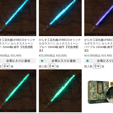
す工芸札幌×FRECOオリジナ
がらす工芸札幌×FRECOオリジナ
がらす工芸札幌×FRE
ラスペン ルミナスストーン
ルガラスペン ルミナスストーン
ルガラスペン ルミナ
ー 12mm軸 細字【宅急便配
ブルー 15mm軸 細字【宅急便配
パープル 12mm軸 細
送】
送】
000
(税込 ¥15,400)
¥15,000
(税込 ¥16,500)
¥14,000
(税込 ¥15,400)
数
個
購入数
個
購入数
個