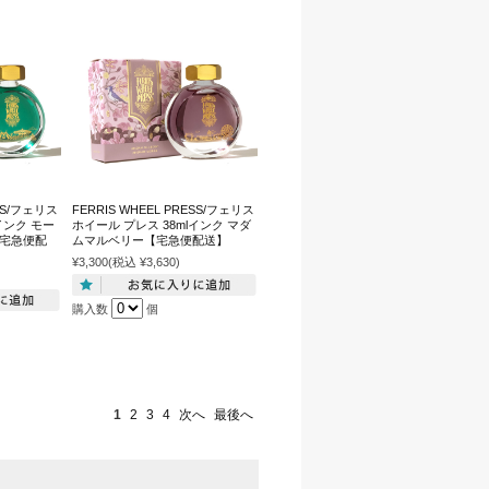
ESS/フェリス
FERRIS WHEEL PRESS/フェリス
インク モー
ホイール プレス 38mlインク マダ
【宅急便配
ムマルベリー【宅急便配送】
¥3,300
(税込 ¥3,630)
購入数
個
1
2
3
4
次へ
最後へ