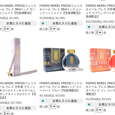
RIS WHEEL PRESS/フェリス
FERRIS WHEEL PRESS/フェリス
FERRIS WHEEL PR
ル プレス 38mlインク サン
ホイール プレス 38mlインク ムー
ホイール プレス 万年
トジェイド【宅急便配送】
ンリットジェイド【宅急便配送】
ュ F スプリングバイ
急便配送】
00
(税込 ¥4,180)
¥3,800
(税込 ¥4,180)
¥18,500
(税込 ¥20,350)
数
個
購入数
個
購入数
個
RIS WHEEL PRESS/フェリス
FERRIS WHEEL PRESS/フェリス
FERRIS WHEEL PR
ール プレス 万年筆 ブラッシ
ホイール プレス 38mlインク スト
ホイール プレス 38ml
14Kゴールドメッキスチールニ
ーリード ブルー【宅急便配送】
ダーランド イン コー
F サンドキャッスルクレイ【宅
便配送】
¥3,300
(税込 ¥3,630)
配送】
¥3,300
(税込 ¥3,630)
000
(税込 ¥27,500)
購入数
個
購入数
個
数
個