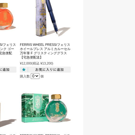
ESS/フェリス
FERRIS WHEEL PRESS/フェリス
インク ゴー
ホイールプレス アルミカルーセル
宅急便配
万年筆 F グリスティンググラス
【宅急便配送】
¥12,000
(税込 ¥13,200)
購入数
個