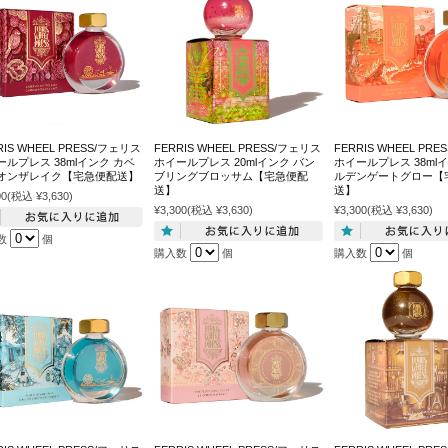
RIS WHEEL PRESS/フェリス
FERRIS WHEEL PRESS/フェリス
FERRIS WHEEL PR
ールプレス 38mlインク カベ
ホイールプレス 20mlインク バン
ホイールプレス 38ml
オンザレイク【宅急便配送】
ブリングブロッサム【宅急便配
ルデンゲートグロー【
送】
送】
00
(税込 ¥3,630)
¥3,300
(税込 ¥3,630)
¥3,300
(税込 ¥3,630)
数
個
購入数
個
購入数
個