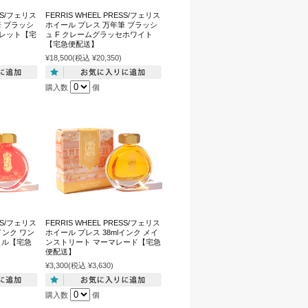
ESS/フェリス
FERRIS WHEEL PRESS/フェリス
筆 ブラッシ
ホイール プレス 万年筆 ブラッシ
オレット【宅
ュ F クレームグラッセホワイト
【宅急便配送】
¥18,500
(税込 ¥20,350)
購入数
個
ESS/フェリス
FERRIS WHEEL PRESS/フェリス
インク ワン
ホイール プレス 38mlインク メイ
ラル【宅急
ンストリート マーマレード【宅急
便配送】
¥3,300
(税込 ¥3,630)
購入数
個