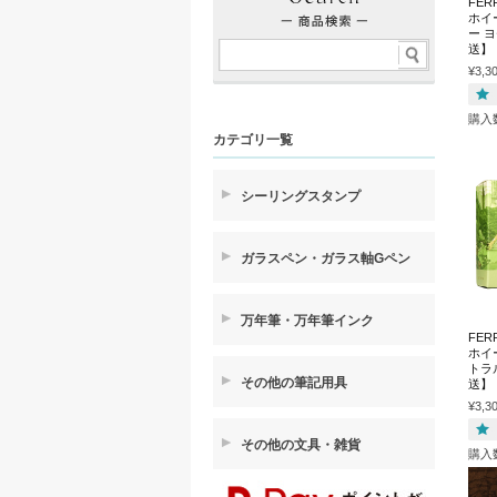
FER
ホイー
ー 
送】
¥3,3
購入
カテゴリ一覧
シーリングスタンプ
ガラスペン・ガラス軸Gペン
万年筆・万年筆インク
FER
ホイー
トラ
その他の筆記用具
送】
¥3,3
その他の文具・雑貨
購入