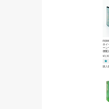
FER
ホイー
ーン
便配
¥3,3
購入