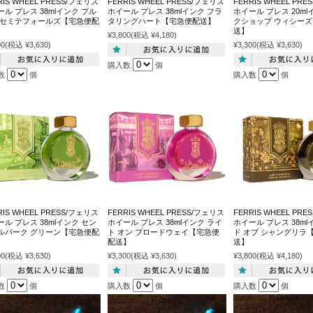
RIS WHEEL PRESS/フェリス
FERRIS WHEEL PRESS/フェリス
FERRIS WHEEL PR
ル プレス 38mlインク ブル
ホイール プレス 38mlインク フラ
ホイール プレス 20ml
ヨセミテフォールズ【宅急便配
タリングハート【宅急便配送】
クショップ ウィシー
送】
¥3,800
(税込 ¥4,180)
00
(税込 ¥3,630)
¥3,300
(税込 ¥3,630)
購入数
個
数
個
購入数
個
RIS WHEEL PRESS/フェリス
FERRIS WHEEL PRESS/フェリス
FERRIS WHEEL PR
ル プレス 38mlインク セン
ホイール プレス 38mlインク ライ
ホイール プレス 38ml
ルパーク グリーン【宅急便配
ト オン ブロードウェイ【宅急便
ド オブ シャングリラ
配送】
送】
00
(税込 ¥3,630)
¥3,300
(税込 ¥3,630)
¥3,800
(税込 ¥4,180)
数
個
購入数
個
購入数
個