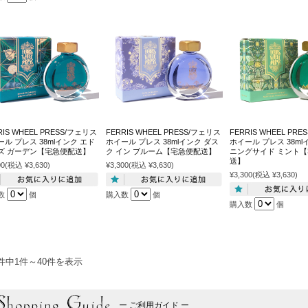
RIS WHEEL PRESS/フェリス
FERRIS WHEEL PRESS/フェリス
FERRIS WHEEL PR
ル プレス 38mlインク エド
ホイール プレス 38mlインク ダス
ホイール プレス 38ml
ズ ガーデン【宅急便配送】
ク イン ブルーム【宅急便配送】
ニングサイド ミント
送】
00
(税込 ¥3,630)
¥3,300
(税込 ¥3,630)
¥3,300
(税込 ¥3,630)
数
個
購入数
個
購入数
個
5件中1件～40件を表示
ー ご利用ガイド ー