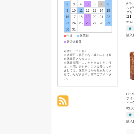
がら
2
3
4
5
6
7
8
ルガ
9
10
11
12
13
14
15
グリ
送】
16
17
18
19
20
21
22
¥14,
23
24
25
26
27
28
29
30
31
購入
■
■
今日
休業日
■
発送休業日
定休日：土日祝日
※水曜日（祝日のない週のみ）は発
送休業日となります。
※休業期間中にいただきましたご注
文、お問い合わせ、ご入金等につき
ましては、休業明けから順次対応さ
せていただきます。何卒ご了承下さ
い。
FER
ホイー
ィー
¥3,3
購入