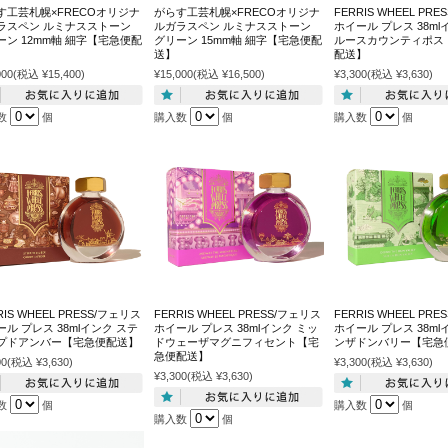
す工芸札幌×FRECOオリジナ
がらす工芸札幌×FRECOオリジナ
FERRIS WHEEL PR
ラスペン ルミナスストーン
ルガラスペン ルミナスストーン
ホイール プレス 38ml
ーン 12mm軸 細字【宅急便配
グリーン 15mm軸 細字【宅急便配
ルースカウンティポス
送】
配送】
000
(税込 ¥15,400)
¥15,000
(税込 ¥16,500)
¥3,300
(税込 ¥3,630)
数
個
購入数
個
購入数
個
RIS WHEEL PRESS/フェリス
FERRIS WHEEL PRESS/フェリス
FERRIS WHEEL PR
ル プレス 38mlインク ステ
ホイール プレス 38mlインク ミッ
ホイール プレス 38ml
プドアンバー【宅急便配送】
ドウェーザマグニフィセント【宅
ンザドンバリー【宅急
急便配送】
00
(税込 ¥3,630)
¥3,300
(税込 ¥3,630)
¥3,300
(税込 ¥3,630)
数
個
購入数
個
購入数
個