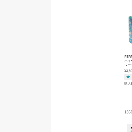
FER
ホイー
ワー
¥3,3
購入
13