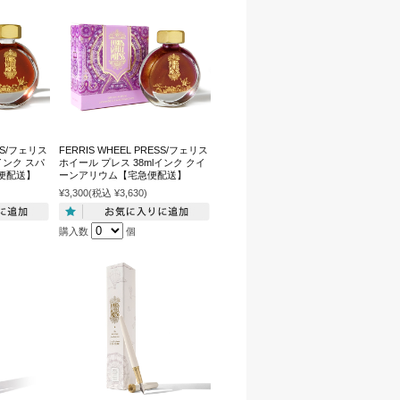
ESS/フェリス
FERRIS WHEEL PRESS/フェリス
インク スパ
ホイール プレス 38mlインク クイ
便配送】
ーンアリウム【宅急便配送】
¥3,300
(税込 ¥3,630)
購入数
個