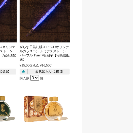
COオリジナ
がらす工芸札幌×FRECOオリジナ
スストーン
ルガラスペン ルミナスストーン
字【宅急便配
パープル 15mm軸 細字【宅急便配
送】
¥15,000
(税込 ¥16,500)
購入数
個