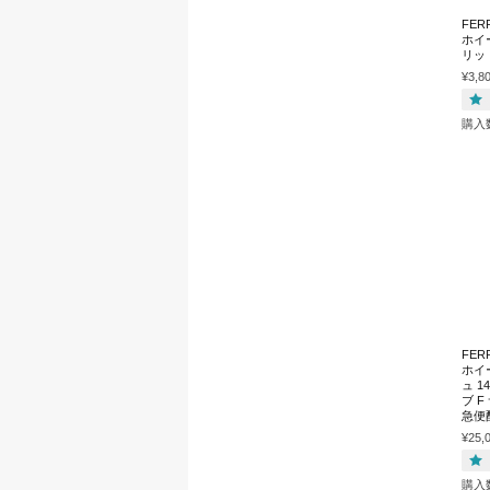
FER
ホイー
リッ
¥3,8
購入
FER
ホイ
ュ 
ブ 
急便
¥25,
購入