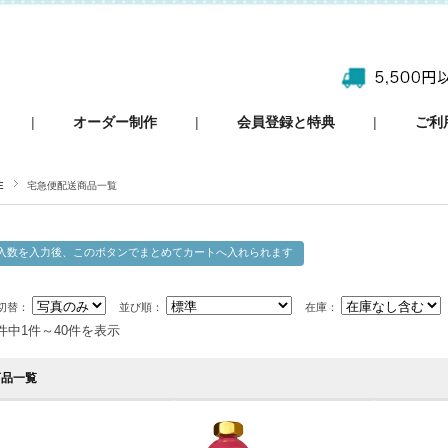
|
オーダー制作
|
会員登録と特典
|
ご利
E
宅急便配送商品一覧
切替：
並び順：
在庫：
5件中1件～40件を表示
商品一覧