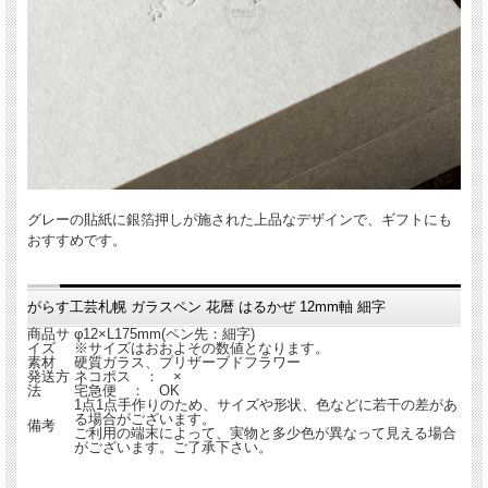
グレーの貼紙に銀箔押しが施された上品なデザインで、ギフトにも
おすすめです。
がらす工芸札幌 ガラスペン 花暦 はるかぜ 12mm軸 細字
商品サ
φ12×L175mm(ペン先：細字)
イズ
※サイズはおおよその数値となります。
素材
硬質ガラス、プリザーブドフラワー
発送方
ネコポス ： ×
法
宅急便 ： OK
1点1点手作りのため、サイズや形状、色などに若干の差があ
る場合がございます。
備考
ご利用の端末によって、実物と多少色が異なって見える場合
がございます。ご了承下さい。