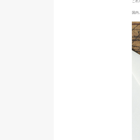
これ
国内