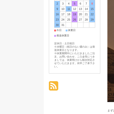
2
3
4
5
6
7
8
9
10
11
12
13
14
15
16
17
18
19
20
21
22
23
24
25
26
27
28
29
30
31
■
■
今日
休業日
■
発送休業日
定休日：土日祝日
※水曜日（祝日のない週のみ）は発
送休業日となります。
※休業期間中にいただきましたご注
文、お問い合わせ、ご入金等につき
ましては、休業明けから順次対応さ
せていただきます。何卒ご了承下さ
い。
まず