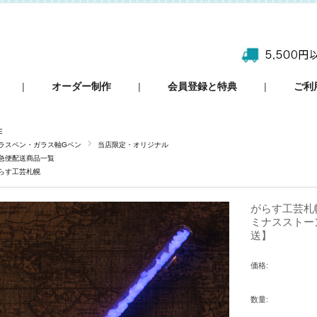
|
オーダー制作
|
会員登録と特典
|
ご利
E
ラスペン・ガラス軸Gペン
当店限定・オリジナル
急便配送商品一覧
らす工芸札幌
がらす工芸札
ミナスストーン
送】
価格:
数量: