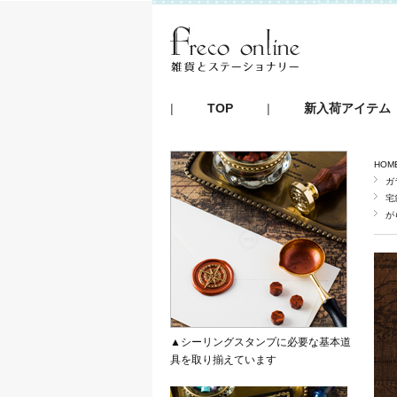
|
TOP
|
新入荷アイテム
HOM
ガ
宅
が
▲シーリングスタンプに必要な基本道
具を取り揃えています