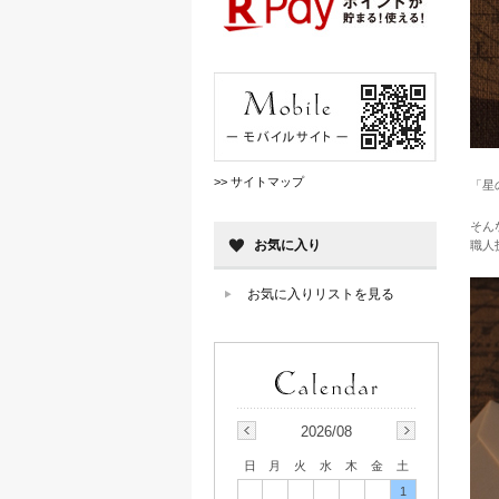
>> サイトマップ
「星
そん
お気に入り
職人
お気に入りリストを見る
2026/08
日
月
火
水
木
金
土
1