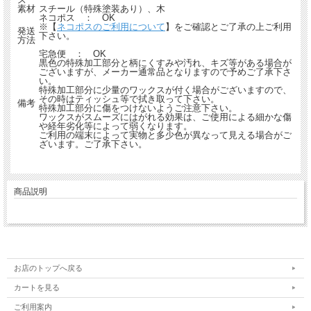
素材
スチール（特殊塗装あり）、木
ネコポス ： OK
※【
ネコポスのご利用について
】をご確認とご了承の上ご利用
発送
下さい。
方法
宅急便 ： OK
黒色の特殊加工部分と柄にくすみや汚れ、キズ等がある場合が
ございますが、メーカー通常品となりますので予めご了承下さ
い。
特殊加工部分に少量のワックスが付く場合がございますので、
その時はティッシュ等で拭き取って下さい。
備考
特殊加工部分に傷をつけないようご注意下さい。
ワックスがスムーズにはがれる効果は、ご使用による細かな傷
や経年劣化等によって弱くなります。
ご利用の端末によって実物と多少色が異なって見える場合がご
ざいます。ご了承下さい。
商品説明
お店のトップへ戻る
カートを見る
ご利用案内