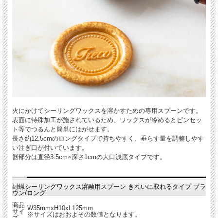
火にかけてシーリングワックスを溶かすための専用スプーンです。
表面に特殊加工が施されているため、ワックスが冷めるとピンセッ
ト等でつるんと簡単にはがせます。
長さ約12.5cmのロングタイプで持ちやすく、垂らす量を調整しやす
い注ぎ口が付いています。
器部分は直径3.5cm×深さ1cmの大口浅底タイプです。
封蝋シーリングワックス溶融用スプーン きれいに取れるタイプ ブラ
ウン/ロング
商品
W35mmxH10xL125mm
サイ
※サイズはおおよその数値となります。
ズ