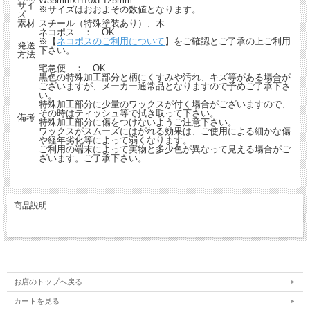
W35mmxH10xL125mm
サイ
※サイズはおおよその数値となります。
ズ
素材
スチール（特殊塗装あり）、木
ネコポス ： OK
※【
ネコポスのご利用について
】をご確認とご了承の上ご利用
発送
下さい。
方法
宅急便 ： OK
黒色の特殊加工部分と柄にくすみや汚れ、キズ等がある場合が
ございますが、メーカー通常品となりますので予めご了承下さ
い。
特殊加工部分に少量のワックスが付く場合がございますので、
その時はティッシュ等で拭き取って下さい。
備考
特殊加工部分に傷をつけないようご注意下さい。
ワックスがスムーズにはがれる効果は、ご使用による細かな傷
や経年劣化等によって弱くなります。
ご利用の端末によって実物と多少色が異なって見える場合がご
ざいます。ご了承下さい。
商品説明
お店のトップへ戻る
カートを見る