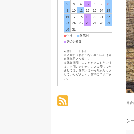
2
3
4
5
6
7
8
9
10
11
12
13
14
15
16
17
18
19
20
21
22
23
24
25
26
27
28
29
30
31
■
■
今日
休業日
■
発送休業日
定休日：土日祝日
※水曜日（祝日のない週のみ）は発
送休業日となります。
※休業期間中にいただきましたご注
文、お問い合わせ、ご入金等につき
ましては、休業明けから順次対応さ
せていただきます。何卒ご了承下さ
い。
保管
シ