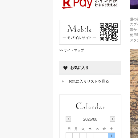
量の
スプ
溶か
使用
スタ
>> サイトマップ
お気に入り
お気に入りリストを見る
2026/08
日
月
火
水
木
金
土
1