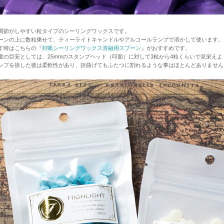
調節がしやすい粒タイプのシーリングワックスです。
ーンの上に数粒乗せて、ティーライトキャンドルやアルコールランプで溶かして使います。
す時はこちらの『
封蝋シーリングワックス溶融用スプーン
』がおすすめです。
量の目安としては、25mmのスタンプヘッド（印面）に対して3粒から4粒くらいで見栄え
ンプを捺した後は柔軟性があり、折曲げてもふたつに割れるような事はほとんどありません