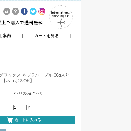
用案内
|
カートを見る
|
ワックス ネブラパープル 30g入り
）【ネコポスOK】
¥500
(税込 ¥550)
個