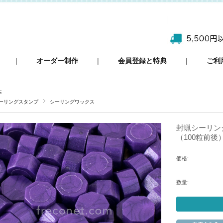
|
オーダー制作
|
会員登録と特典
|
ご利
E
ーリングスタンプ
シーリングワックス
封蝋シーリング
（100粒前後
価格:
数量: