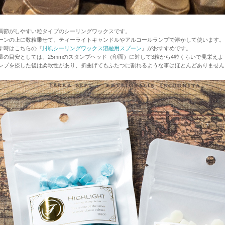
調節がしやすい粒タイプのシーリングワックスです。
ーンの上に数粒乗せて、ティーライトキャンドルやアルコールランプで溶かして使います。
す時はこちらの『
封蝋シーリングワックス溶融用スプーン
』がおすすめです。
量の目安としては、25mmのスタンプヘッド（印面）に対して3粒から4粒くらいで見栄え
ンプを捺した後は柔軟性があり、折曲げてもふたつに割れるような事はほとんどありません