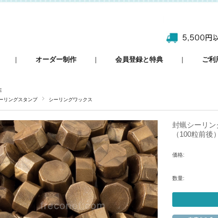
|
オーダー制作
|
会員登録と特典
|
ご利
E
ーリングスタンプ
シーリングワックス
封蝋シーリング
（100粒前後
価格:
数量: