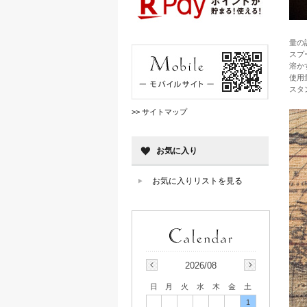
量の
スプ
溶か
使用
スタ
>> サイトマップ
お気に入り
お気に入りリストを見る
2026/08
日
月
火
水
木
金
土
1