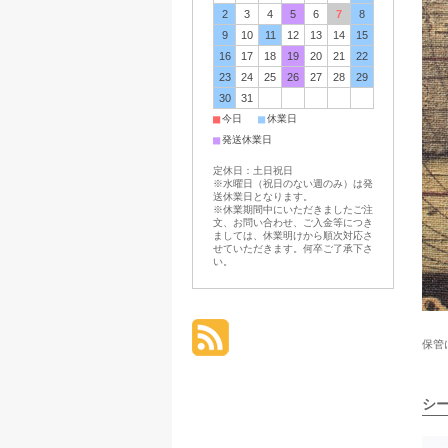
2
3
4
5
6
7
8
9
10
11
12
13
14
15
16
17
18
19
20
21
22
23
24
25
26
27
28
29
30
31
■
■
今日
休業日
■
発送休業日
定休日：土日祝日
※水曜日（祝日のない週のみ）は発
送休業日となります。
※休業期間中にいただきましたご注
文、お問い合わせ、ご入金等につき
ましては、休業明けから順次対応さ
せていただきます。何卒ご了承下さ
い。
保管
シ