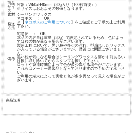
商品
容器：W50xH40mm（30g入り（100粒前後））
サイ
※サイズはおおよその数値となります。
ズ
素材
シーリングワックス
ネコポス ： OK
※【
ネコポスのご利用について
】をご確認とご了承の上ご利用
発送
下さい。
方法
宅急便 ： OK
本品の内容量は重量（30g）で設定されているため、色によっ
ては粒の数が異なる場合がございます。
製造工程において、黒い粒や多少の汚れ、型崩れしたワックス
が入っている場合がございますが、品質には問題ございませ
ん。
黒い粒が気になる場合はシーリングワックスを溶かす前あるい
備考
は後に取り除いてからスタンプを捺して下さい。
ロットや製造時期によって色が多少異なる場合がございます。
これらはメーカー通常品となっておりますので予めご了承下さ
い。
ご利用の端末によって実物と色が多少異なって見える場合がご
ざいます。
商品説明