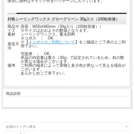
保管に便利なチャック付きパッケージに入っています。
封蝋シーリングワックス グローグリーン 30g入り（100粒前後）
商品サ
容器：W50xH40mm（30g入り（100粒前後））
イズ
※サイズはおおよその数値となります。
素材
シーリングワックス、蓄光顔料
ネコポス ： OK
※【
ネコポスのご利用について
】をご確認とご了承の上ご利
発送方
用下さい。
法
宅急便 ： OK
本品の内容量は重さ（30g）で設定されているため、粒の数
が異なる場合がございます。
備考
ご利用の端末によって実物と多少色が異なって見える場合が
ございます。
あらかじめご了承下さい。
商品説明
お店のトップへ戻る