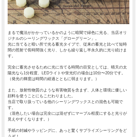
まるで魔法がかかっているかのように暗闇で緑色に光る、当店オリ
ジナルのシーリングワックス「グローグリーン」。
光に当てると暗い所で光る蓄光タイプで、従来の蓄光と比べて短時
間の照射で長時間強く光り、しかも繰り返し半永久的に光り続けま
す。
完全に蓄光させるために光に当てる時間の目安としては、晴天の太
陽光なら1分程度、LEDライトや蛍光灯の場合は10分〜20分です。
（発光の輝度は時間の経過とともに弱まります。）
また、放射性物質のような有害物質を含まず、人体と環境に優しい
顔料を使うことにもこだわりました。
当店で取り扱っている他のシーリングワックスとの混色も可能で
す。
（混色したい場合は完全には混ぜずにマーブル程度にすると光りが
見えやすくなります。）
手紙の封緘やラッピングに、あっと驚くサプライズシーリングをど
うぞ！