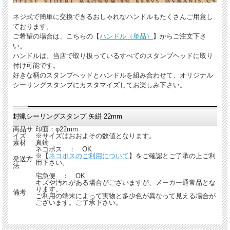
ネジ式で簡単に交換できるおしゃれなハンドルもたくさんご用意し
ております。
ご希望の場合は、こちらの【
ハンドル（単品）
】からご注文下さ
い。
ハンドルは、当店で取り扱っているすべてのスタンプヘッドに取り
付け可能です。
好きな柄のスタンプヘッドとハンドルを組み合わせて、オリジナル
シーリングスタンプにカスタマイズしてお楽しみ下さい。
封蝋シーリングスタンプ 矢絣 22mm
商品サ
印面：φ22mm
イズ
※サイズはおおよその数値となります。
素材
真鍮
ネコポス ： OK
※【
ネコポスのご利用について
】をご確認とご了承の上ご利
発送方
用下さい。
法
宅急便 ： OK
キズや汚れがある場合がございますが、メーカー通常品とな
ります。
備考
ご利用の端末によって実物と多少色が異なって見える場合が
ございます。ご了承下さい。