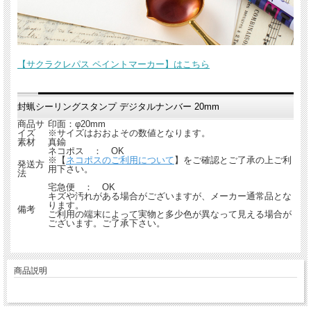
【サクラクレパス ペイントマーカー】はこちら
封蝋シーリングスタンプ デジタルナンバー 20mm
商品サ
印面：φ20mm
イズ
※サイズはおおよその数値となります。
素材
真鍮
ネコポス ： OK
※【
ネコポスのご利用について
】をご確認とご了承の上ご利
発送方
用下さい。
法
宅急便 ： OK
キズや汚れがある場合がございますが、メーカー通常品とな
ります。
備考
ご利用の端末によって実物と多少色が異なって見える場合が
ございます。ご了承下さい。
商品説明