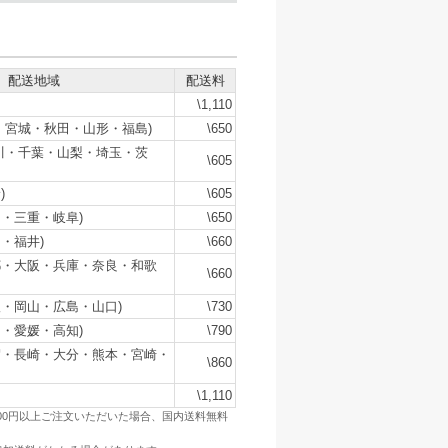
配送地域
配送料
\1,110
・宮城・秋田・山形・福島)
\650
川・千葉・山梨・埼玉・茨
\605
)
\605
・三重・岐阜)
\650
・福井)
\660
都・大阪・兵庫・奈良・和歌
\660
・岡山・広島・山口)
\730
・愛媛・高知)
\790
賀・長崎・大分・熊本・宮崎・
\860
\1,110
500円以上ご注文いただいた場合、国内送料無料