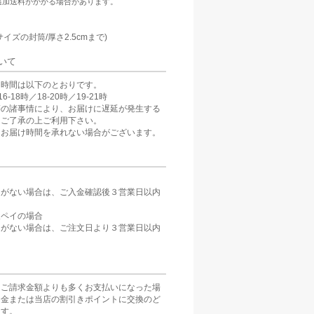
追加送料がかかる場合があります。
：
サイズの封筒/厚さ2.5cmまで)
いて
け時間は以下のとおりです。
6-18時／18-20時／19-21時
等の諸事情により、お届けに遅延が発生する
。ご了承の上ご利用下さい。
、お届け時間を承れない場合がございます。
定がない場合は、ご入金確認後３営業日以内
。
天ペイの場合
定がない場合は、ご注文日より３営業日以内
をご請求金額よりも多くお支払いになった場
返金または当店の割引きポイントに交換のど
ます。