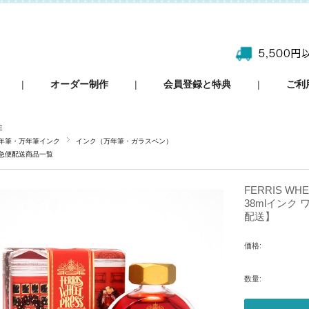
|
オーダー制作
|
会員登録と特典
|
ご利
E
年筆・万年筆インク
インク（万年筆・ガラスペン）
急便配送商品一覧
FERRIS W
38mlインク
配送】
価格:
数量: