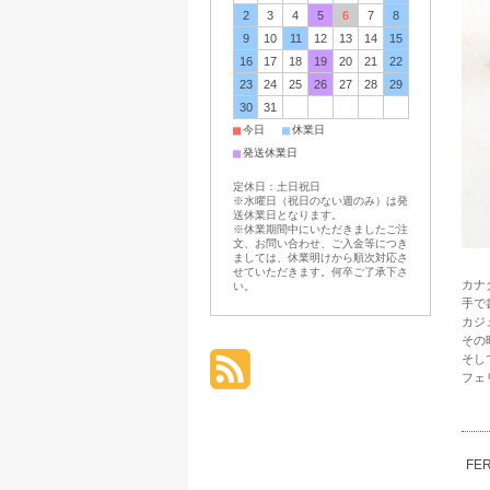
2
3
4
5
6
7
8
9
10
11
12
13
14
15
16
17
18
19
20
21
22
23
24
25
26
27
28
29
30
31
■
■
今日
休業日
■
発送休業日
定休日：土日祝日
※水曜日（祝日のない週のみ）は発
送休業日となります。
※休業期間中にいただきましたご注
文、お問い合わせ、ご入金等につき
ましては、休業明けから順次対応さ
せていただきます。何卒ご了承下さ
カナ
い。
手で
カジ
その
そし
フェ
FE