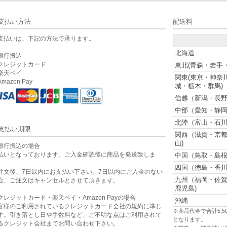
支払い方法
配送料
支払いは、下記の方法で承ります。
北海道
銀行振込
クレジットカード
東北(青森・岩手
楽天ペイ
関東(東京・神奈
mazon Pay
城・栃木・群馬)
信越（新潟・長野
中部（愛知・静岡
北陸（富山・石川
支払い期限
関西（滋賀・京
山)
銀行振込の場合
払いとなっております。ご入金確認後に商品を発送致しま
中国（鳥取・島根
。
四国（徳島・香川
注文後、7日以内にお支払い下さい。7日以内にご入金のない
九州（福岡・佐
合、ご注文はキャンセルとさせて頂きます。
鹿児島)
クレジットカード・楽天ペイ・Amazon Payの場合
沖縄
客様のご利用されているクレジットカード会社の規約に準じ
※商品代金で合計5,
す。引き落とし日や手数料など、ご不明な点はご利用されて
となります。
るクレジット会社までお問い合わせ下さい。