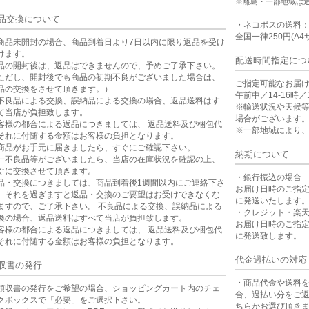
※離島・一部地域は
品交換について
・ネコポスの送料
全国一律250円(A4
商品未開封の場合、商品到着日より7日以内に限り返品を受け
けます。
配送時間指定につ
品の開封後は、返品はできませんので、予めご了承下さい。
ただし、開封後でも商品の初期不良がございました場合は、
ご指定可能なお届
品の交換をさせて頂きます。）
午前中／14-16時／1
不良品による交換、誤納品による交換の場合、返品送料はす
※輸送状況や天候
て当店が負担致します。
場合がございます
客様の都合による返品につきましては、 返品送料及び梱包代
※一部地域により
それに付随する金額はお客様の負担となります。
商品がお手元に届きましたら、すぐにご確認下さい。
納期について
一不良品等がございましたら、当店の在庫状況を確認の上、
ぐに交換させて頂きます。
・銀行振込の場合
品・交換につきましては、商品到着後1週間以内にご連絡下さ
お届け日時のご指
。それを過ぎますと返品・交換のご要望はお受けできなくな
に発送いたします
ますので、ご了承下さい。 不良品による交換、誤納品による
・クレジット・楽
換の場合、返品送料はすべて当店が負担致します。
お届け日時のご指
客様の都合による返品につきましては、 返品送料及び梱包代
に発送致します。
それに付随する金額はお客様の負担となります。
代金過払いの対応
収書の発行
・商品代金や送料
領収書の発行をご希望の場合、ショッピングカート内のチェ
合、過払い分をご
クボックスで「必要」をご選択下さい。
ちらかお選び頂き