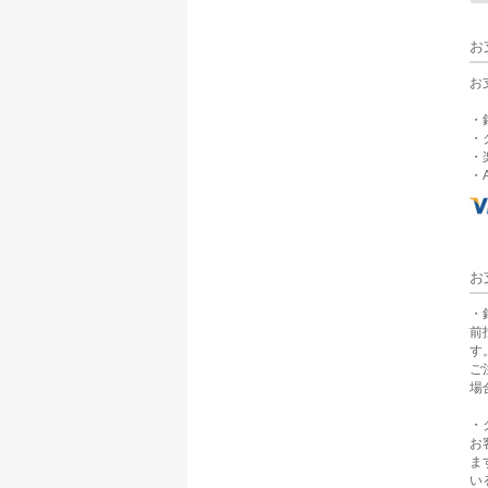
お
お
・
・
・
・A
お
・
前
す
ご
場
・
お
ま
い