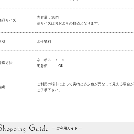
内容量：38ml
商品サイズ
※サイズはおおよその数値となります。
素材
水性染料
ネコポス ： ×
発送方法
宅急便 ： OK
ご利用の端末によって実物と多少色が異なって見える場合が
備考
ご了承下さい。
ー ご利用ガイド ー