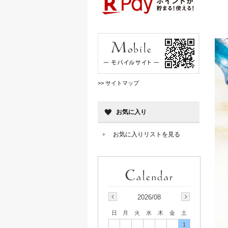
>> サイトマップ
お気に入り
お気に入りリストを見る
2026/08
日
月
火
水
木
金
土
1