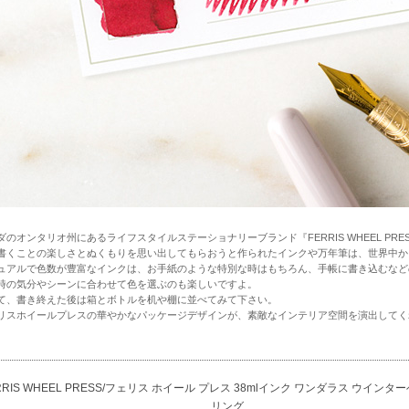
ダのオンタリオ州にあるライフスタイルステーショナリーブランド『FERRIS WHEEL PRE
書くことの楽しさとぬくもりを思い出してもらおうと作られたインクや万年筆は、世界中か
ュアルで色数が豊富なインクは、お手紙のような特別な時はもちろん、手帳に書き込むなど
時の気分やシーンに合わせて色を選ぶのも楽しいですよ。
て、書き終えた後は箱とボトルを机や棚に並べてみて下さい。
リスホイールプレスの華やかなパッケージデザインが、素敵なインテリア空間を演出してく
RRIS WHEEL PRESS/フェリス ホイール プレス 38mlインク ワンダラス ウインタ
リング