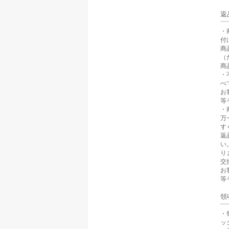
返
・
付
商
（
商
・
べ
お
等
・
万
す
返
い
り
交
お
等
領
・
ッ