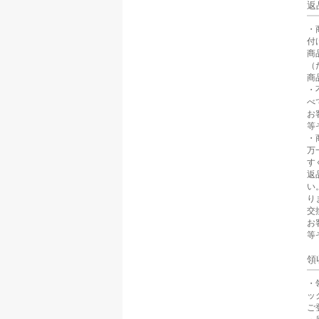
返
・
付
商
（
商
・
べ
お
等
・
万
す
返
い
り
交
お
等
領
・
ッ
ご