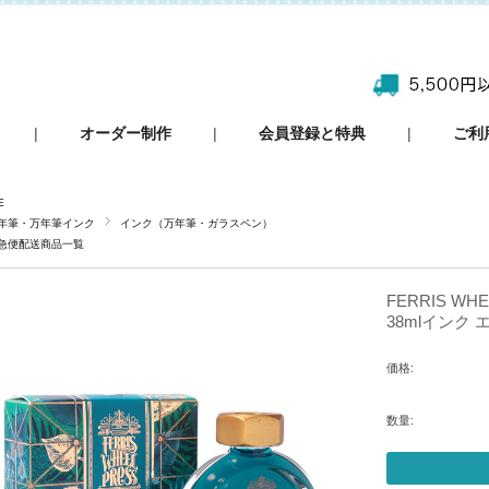
|
オーダー制作
|
会員登録と特典
|
ご利
E
年筆・万年筆インク
インク（万年筆・ガラスペン）
急便配送商品一覧
FERRIS W
38mlインク
価格:
数量: