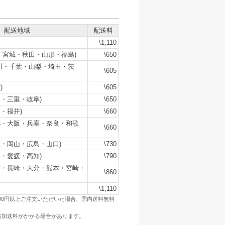
配送地域
配送料
\1,110
・宮城・秋田・山形・福島)
\650
川・千葉・山梨・埼玉・茨
\605
)
\605
・三重・岐阜)
\650
・福井)
\660
都・大阪・兵庫・奈良・和歌
\660
・岡山・広島・山口)
\730
・愛媛・高知)
\790
賀・長崎・大分・熊本・宮崎・
\860
\1,110
500円以上ご注文いただいた場合、国内送料無料
追加送料がかかる場合があります。