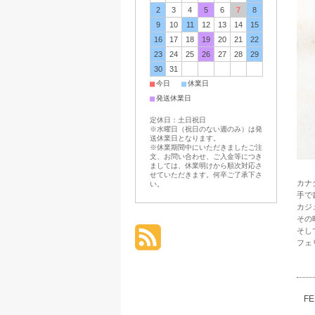
2
3
4
5
6
7
8
9
10
11
12
13
14
15
16
17
18
19
20
21
22
23
24
25
26
27
28
29
30
31
■
■
今日
休業日
■
発送休業日
定休日：土日祝日
※水曜日（祝日のない週のみ）は発
送休業日となります。
※休業期間中にいただきましたご注
文、お問い合わせ、ご入金等につき
ましては、休業明けから順次対応さ
せていただきます。何卒ご了承下さ
カナ
い。
手で
カジ
その
そし
フェ
F