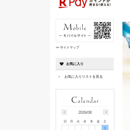
>> サイトマップ
お気に入り
お気に入りリストを見る
2026/08
日
月
火
水
木
金
土
1