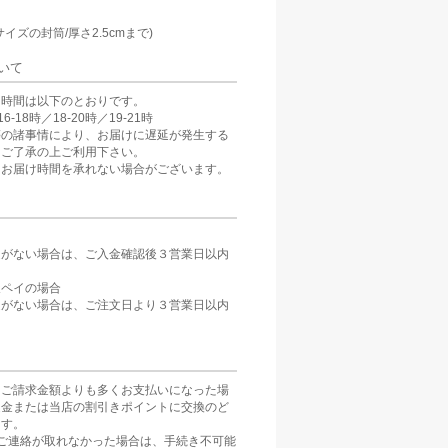
：
サイズの封筒/厚さ2.5cmまで)
いて
け時間は以下のとおりです。
6-18時／18-20時／19-21時
等の諸事情により、お届けに遅延が発生する
。ご了承の上ご利用下さい。
、お届け時間を承れない場合がございます。
定がない場合は、ご入金確認後３営業日以内
。
天ペイの場合
定がない場合は、ご注文日より３営業日以内
をご請求金額よりも多くお支払いになった場
返金または当店の割引きポイントに交換のど
ます。
ご連絡が取れなかった場合は、手続き不可能