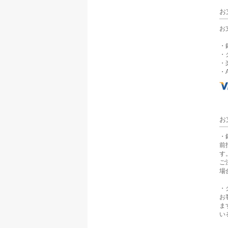
お
お
・
・
・
・A
お
・
前
す
ご
場
・
お
ま
い