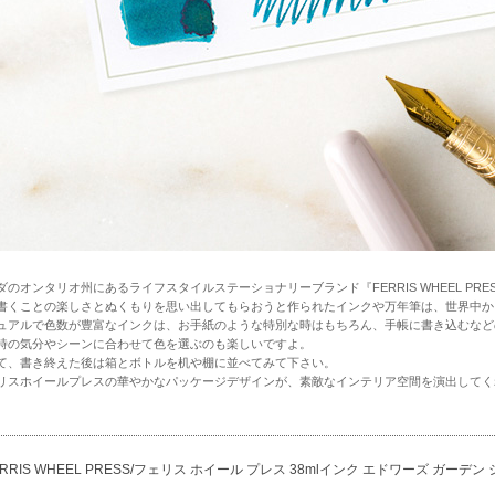
ダのオンタリオ州にあるライフスタイルステーショナリーブランド『FERRIS WHEEL PRE
書くことの楽しさとぬくもりを思い出してもらおうと作られたインクや万年筆は、世界中か
ュアルで色数が豊富なインクは、お手紙のような特別な時はもちろん、手帳に書き込むなど
時の気分やシーンに合わせて色を選ぶのも楽しいですよ。
て、書き終えた後は箱とボトルを机や棚に並べてみて下さい。
リスホイールプレスの華やかなパッケージデザインが、素敵なインテリア空間を演出してく
ERRIS WHEEL PRESS/フェリス ホイール プレス 38mlインク エドワーズ ガーデ