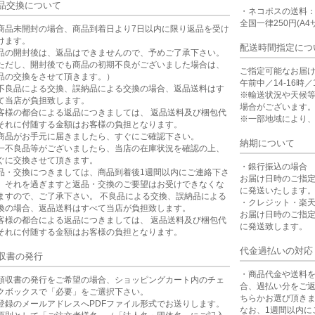
品交換について
・ネコポスの送料
全国一律250円(A4
商品未開封の場合、商品到着日より7日以内に限り返品を受け
けます。
配送時間指定につ
品の開封後は、返品はできませんので、予めご了承下さい。
ただし、開封後でも商品の初期不良がございました場合は、
ご指定可能なお届
品の交換をさせて頂きます。）
午前中／14-16時／1
不良品による交換、誤納品による交換の場合、返品送料はす
※輸送状況や天候
て当店が負担致します。
場合がございます
客様の都合による返品につきましては、 返品送料及び梱包代
※一部地域により
それに付随する金額はお客様の負担となります。
商品がお手元に届きましたら、すぐにご確認下さい。
納期について
一不良品等がございましたら、当店の在庫状況を確認の上、
ぐに交換させて頂きます。
・銀行振込の場合
品・交換につきましては、商品到着後1週間以内にご連絡下さ
お届け日時のご指
。それを過ぎますと返品・交換のご要望はお受けできなくな
に発送いたします
ますので、ご了承下さい。 不良品による交換、誤納品による
・クレジット・楽
換の場合、返品送料はすべて当店が負担致します。
お届け日時のご指
客様の都合による返品につきましては、 返品送料及び梱包代
に発送致します。
それに付随する金額はお客様の負担となります。
代金過払いの対応
収書の発行
・商品代金や送料
領収書の発行をご希望の場合、ショッピングカート内のチェ
合、過払い分をご
クボックスで「必要」をご選択下さい。
ちらかお選び頂き
登録のメールアドレスへPDFファイル形式でお送りします。
なお、1週間以内に