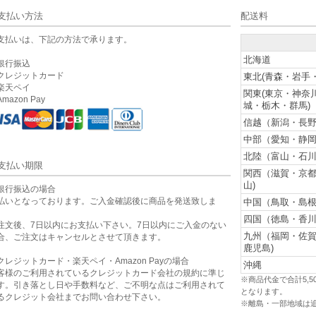
支払い方法
配送料
支払いは、下記の方法で承ります。
北海道
銀行振込
クレジットカード
東北(青森・岩手
楽天ペイ
関東(東京・神奈
mazon Pay
城・栃木・群馬)
信越（新潟・長野
中部（愛知・静岡
北陸（富山・石川
支払い期限
関西（滋賀・京
山)
銀行振込の場合
払いとなっております。ご入金確認後に商品を発送致しま
中国（鳥取・島根
。
四国（徳島・香川
注文後、7日以内にお支払い下さい。7日以内にご入金のない
九州（福岡・佐
合、ご注文はキャンセルとさせて頂きます。
鹿児島)
クレジットカード・楽天ペイ・Amazon Payの場合
沖縄
客様のご利用されているクレジットカード会社の規約に準じ
※商品代金で合計5,
す。引き落とし日や手数料など、ご不明な点はご利用されて
となります。
るクレジット会社までお問い合わせ下さい。
※離島・一部地域は