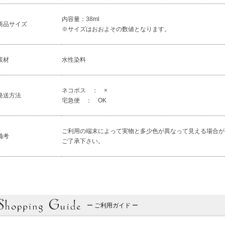
内容量：38ml
商品サイズ
※サイズはおおよその数値となります。
素材
水性染料
ネコポス ： ×
発送方法
宅急便 ： OK
ご利用の端末によって実物と多少色が異なって見える場合が
備考
ご了承下さい。
ー ご利用ガイド ー