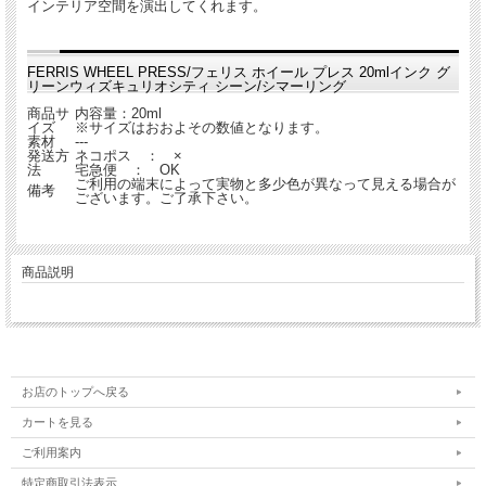
インテリア空間を演出してくれます。
FERRIS WHEEL PRESS/フェリス ホイール プレス 20mlインク グ
リーンウィズキュリオシティ シーン/シマーリング
商品サ
内容量：20ml
イズ
※サイズはおおよその数値となります。
素材
---
発送方
ネコポス ： ×
法
宅急便 ： OK
ご利用の端末によって実物と多少色が異なって見える場合が
備考
ございます。ご了承下さい。
商品説明
お店のトップへ戻る
カートを見る
ご利用案内
特定商取引法表示