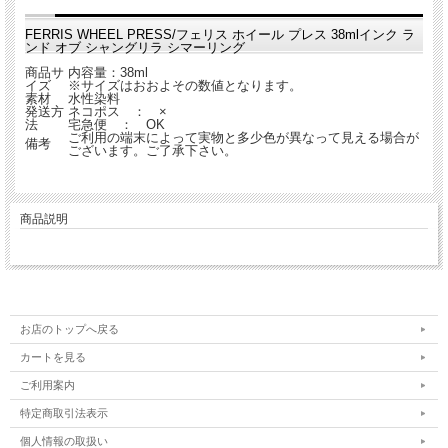
FERRIS WHEEL PRESS/フェリス ホイール プレス 38mlインク ラ
ンド オブ シャングリラ シマーリング
商品サ
内容量：38ml
イズ
※サイズはおおよその数値となります。
素材
水性染料
発送方
ネコポス ： ×
法
宅急便 ： OK
ご利用の端末によって実物と多少色が異なって見える場合が
備考
ございます。ご了承下さい。
商品説明
お店のトップへ戻る
カートを見る
ご利用案内
特定商取引法表示
個人情報の取扱い