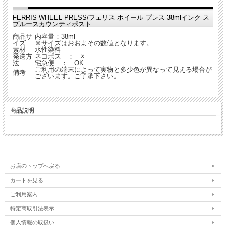
FERRIS WHEEL PRESS/フェリス ホイール プレス 38mlインク ス
プルースカウンティポスト
商品サ
内容量：38ml
イズ
※サイズはおおよその数値となります。
素材
水性染料
発送方
ネコポス ： ×
法
宅急便 ： OK
ご利用の端末によって実物と多少色が異なって見える場合が
備考
ございます。ご了承下さい。
商品説明
お店のトップへ戻る
カートを見る
ご利用案内
特定商取引法表示
個人情報の取扱い