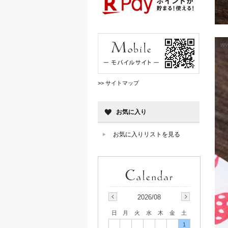
>> サイトマップ
お気に入り
お気に入りリストを見る
2026/08
日
月
火
水
木
金
土
1