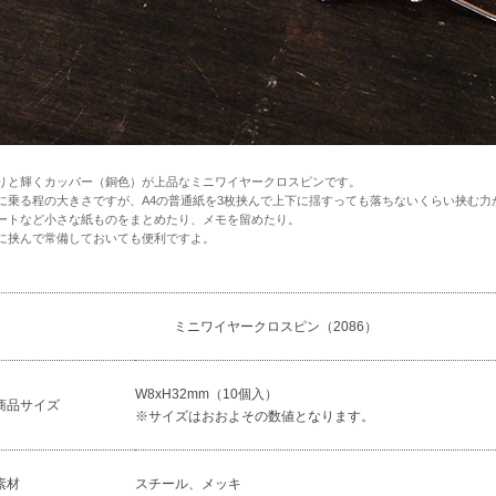
りと輝くカッパー（銅色）が上品なミニワイヤークロスピンです。
に乗る程の大きさですが、A4の普通紙を3枚挟んで上下に揺すっても落ちないくらい挟む力
ートなど小さな紙ものをまとめたり、メモを留めたり。
に挟んで常備しておいても便利ですよ。
ミニワイヤークロスピン（2086）
W8xH32mm（10個入）
商品サイズ
※サイズはおおよその数値となります。
素材
スチール、メッキ