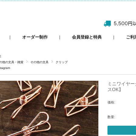
|
オーダー制作
|
会員登録と特典
|
ご利
E
の他の文具・雑貨
その他の文具
クリップ
stagram
ミニワイヤーク
スOK】
価格:
数量: