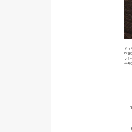
きら
指先
レシ
手帳