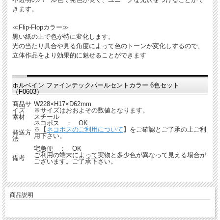
きます。
≪Flip-Flopカラー≫
黒い紙の上で色が特に変化します。
光の当たり具合や見る角度によって色のトーンが変化しするので、
立体作品をより効果的に魅せることができます
ホルベイン ファインテックパールセントカラー 6色セット
（F0603）
商品サ
W228×H17×D62mm
イズ
※サイズはおおよその数値となります。
素材
スチール
ネコポス ： OK
※【
ネコポスのご利用について
】をご確認とご了承の上ご利
発送方
用下さい。
法
宅急便 ： OK
ご利用の端末によって実物と多少色が異なって見える場合が
備考
ございます。ご了承下さい。
商品説明