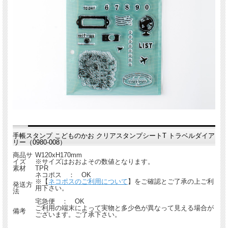
手帳スタンプ こどものかお クリアスタンプシートT トラベルダイア
リー（0980-008）
商品サ
W120xH170mm
イズ
※サイズはおおよその数値となります。
素材
TPR
ネコポス ： OK
※【
ネコポスのご利用について
】をご確認とご了承の上ご利
発送方
用下さい。
法
宅急便 ： OK
ご利用の端末によって実物と多少色が異なって見える場合が
備考
ございます。ご了承下さい。