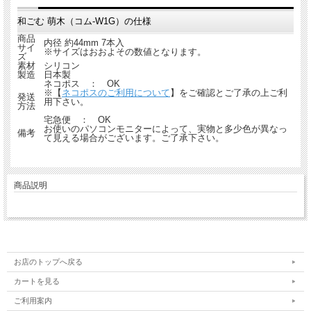
和ごむ 萌木（コム-W1G）の仕様
商品
内径 約44mm 7本入
サイ
※サイズはおおよその数値となります。
ズ
素材
シリコン
製造
日本製
ネコポス ： OK
※【
ネコポスのご利用について
】をご確認とご了承の上ご利
発送
用下さい。
方法
宅急便 ： OK
お使いのパソコンモニターによって、実物と多少色が異なっ
備考
て見える場合がございます。ご了承下さい。
商品説明
お店のトップへ戻る
カートを見る
ご利用案内