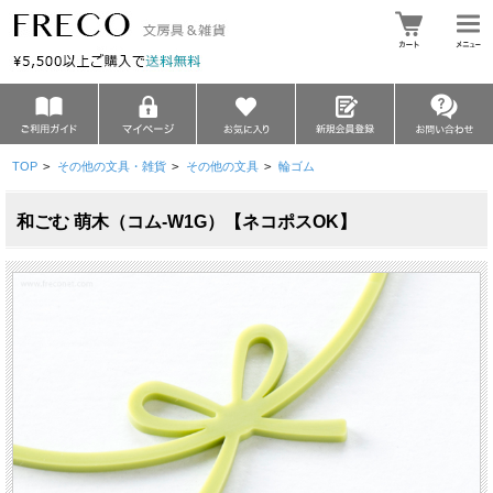
TOP
>
その他の文具・雑貨
>
その他の文具
>
輪ゴム
和ごむ 萌木（コム-W1G）【ネコポスOK】