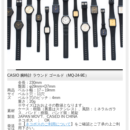
CASIO 腕時計 ラウンド ゴールド（MQ-24-9E）
全長：230mm
盤面：φ29mm×D7mm
商品
ベルト幅：17～19mm
サイ
ベルト穴：11穴
ズ
ベルト穴のピッチ：4mm
重さ：20g
※サイズはおおよその数値となります。
ケース：樹脂（裏蓋はステンレス）、風防：ミネラルガラ
素材
ス、バンド：樹脂、バンド留：尾錠
製造
JAPAN MOV'T、CASED IN CHINA
ネコポス ： OK
※【
ネコポスのご利用について
】をご確認とご了承の上ご利
発送
用下さい。
方法