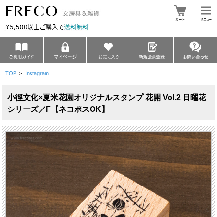
TOP
>
Instagram
小徑文化×夏米花園オリジナルスタンプ 花開 Vol.2 日曜花
シリーズ／F【ネコポスOK】