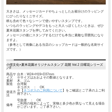
大きさは、メッセージカードやちょっとしたお裾分けのラッピング
にぴったりなミニサイズ。
柄も含めて色々なシーンで使いやすいスタンプです。
いつものラッピングやデコをもっと大人っぽくしたいときは、ぜひ
夏米花園スタンプを押してみてください。
メッセージの後にスタンプするだけでも本当に素敵な雰囲気になり
ますよ。
（参考として画像にある当店のショップカードは一般的な名刺サイ
ズです。）
小徑文化×夏米花園オリジナルスタンプ 花開 Vol.2 日曜花シリーズ
／F
商品サ
台木：W24×H19×D37mm
イズ
※サイズはおおよその数値となります。
素材
木、ゴム
製造
台湾製
ネコポス ： OK
※【
ネコポスのご利用について
】をご確認とご了承の上ご利
発送方
用下さい。
法
宅急便 ： OK
ご利用の端末によって、実物と多少色が異なって見える場合
備考
がございます。ご了承下さい。