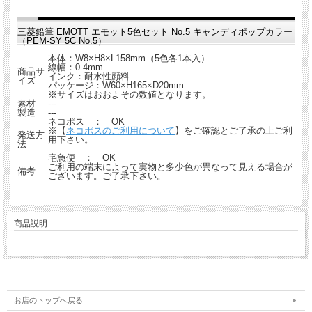
三菱鉛筆 EMOTT エモット5色セット No.5 キャンディポップカラー
（PEM-SY 5C No.5）
本体：W8×H8×L158mm（5色各1本入）
線幅：0.4mm
商品サ
インク：耐水性顔料
イズ
パッケージ：W60×H165×D20mm
※サイズはおおよその数値となります。
素材
---
製造
---
ネコポス ： OK
※【
ネコポスのご利用について
】をご確認とご了承の上ご利
発送方
用下さい。
法
宅急便 ： OK
ご利用の端末によって実物と多少色が異なって見える場合が
備考
ございます。ご了承下さい。
商品説明
お店のトップへ戻る