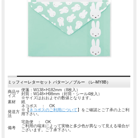
ミッフィーレターセット パターン／ブルー （レ-MY8B）
便箋：W138×H182mm（8枚入）
商品サ
封筒：W148×H98mm（封筒・シール4枚入）
イズ
※サイズはおおよその数値となります。
素材
紙
ネコポス ： OK
※【
ネコポスのご利用について
】をご確認とご了承の上ご利
発送方
用下さい。
法
宅急便 ： OK
ご利用の端末によって実物と多少色が異なって見える場合が
備考
ございます。ご了承下さい。