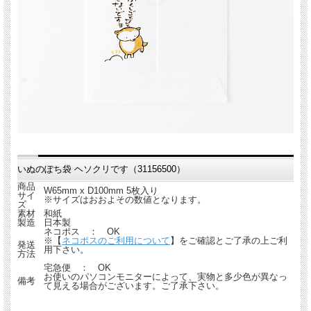
いぬのぽち袋 ヘソクリです（31156500）
商品
W65mm x D100mm 5枚入り
サイ
※サイズはおおよその数値となります。
ズ
素材
和紙
製造
日本製
ネコポス ： OK
※【
ネコポスのご利用について
】をご確認とご了承の上ご利
発送
用下さい。
方法
宅急便 ： OK
お使いのパソコンモニターによって、実物と多少色が異なっ
備考
て見える場合がございます。ご了承下さい。