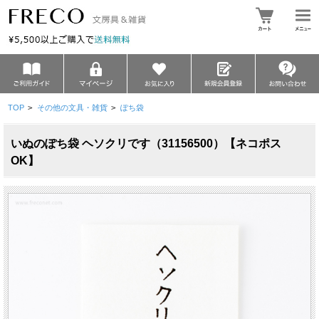
TOP
>
その他の文具・雑貨
>
ぽち袋
いぬのぽち袋 ヘソクリです（31156500）【ネコポス
OK】