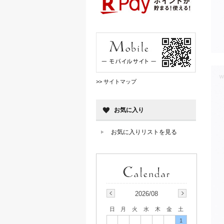
>> サイトマップ
お気に入り
お気に入りリストを見る
2026/08
日
月
火
水
木
金
土
1