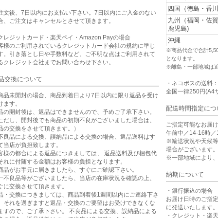
。
四国（徳島・香川
注文後、7日以内にお支払い下さい。7日以内にご入金のない
九州（福岡・佐
合、ご注文はキャンセルとさせて頂きます。
鹿児島)
クレジットカード・楽天ペイ・Amazon Payの場合
沖縄
客様のご利用されているクレジットカード会社の規約に準じ
※商品代金で合計5,
す。引き落とし日や手数料など、ご不明な点はご利用されて
となります。
るクレジット会社までお問い合わせ下さい。
※離島・一部地域は
品交換について
・ネコポスの送料
全国一律250円(A4
商品未開封の場合、商品到着日より7日以内に限り返品を受け
けます。
配送時間指定につ
品の開封後は、返品はできませんので、予めご了承下さい。
ただし、開封後でも商品の初期不良がございました場合は、
ご指定可能なお届
品の交換をさせて頂きます。）
午前中／14-16時／1
不良品による交換、誤納品による交換の場合、返品送料はす
※輸送状況や天候
て当店が負担致します。
場合がございます
客様の都合による返品につきましては、 返品送料及び梱包代
※一部地域により
それに付随する金額はお客様の負担となります。
商品がお手元に届きましたら、すぐにご確認下さい。
納期について
一不良品等がございましたら、当店の在庫状況を確認の上、
ぐに交換させて頂きます。
・銀行振込の場合
品・交換につきましては、商品到着後1週間以内にご連絡下さ
お届け日時のご指
。それを過ぎますと返品・交換のご要望はお受けできなくな
に発送いたします
ますので、ご了承下さい。 不良品による交換、誤納品による
・クレジット・楽