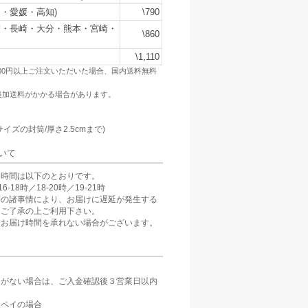
・愛媛・高知)
\790
賀・長崎・大分・熊本・宮崎・
\860
\1,110
500円以上ご注文いただいた場合、国内送料無料
追加送料がかかる場合があります。
：
サイズの封筒/厚さ2.5cmまで)
いて
け時間は以下のとおりです。
6-18時／18-20時／19-21時
等の諸事情により、お届けに遅延が発生する
。ご了承の上ご利用下さい。
、お届け時間を承れない場合がございます。
定がない場合は、ご入金確認後３営業日以内
。
天ペイの場合