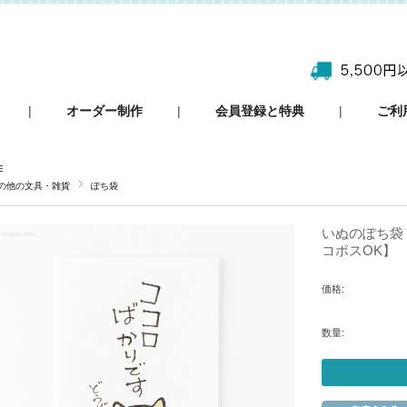
|
オーダー制作
|
会員登録と特典
|
ご利
E
の他の文具・雑貨
ぽち袋
いぬのぽち袋 
コポスOK】
価格:
数量: