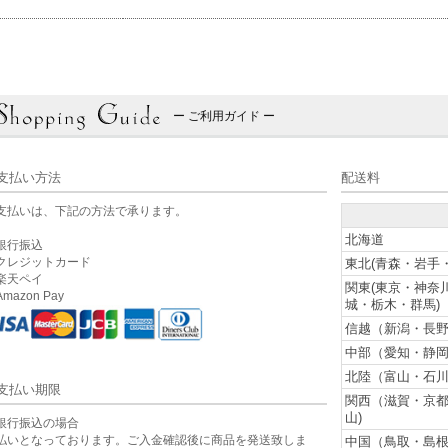
ー ご利用ガイド ー
支払い方法
配送料
支払いは、下記の方法で承ります。
北海道
銀行振込
クレジットカード
東北(青森・岩手
楽天ペイ
関東(東京・神奈
mazon Pay
城・栃木・群馬)
信越（新潟・長野
中部（愛知・静岡
北陸（富山・石川
支払い期限
関西（滋賀・京
山)
銀行振込の場合
払いとなっております。ご入金確認後に商品を発送致しま
中国（鳥取・島根