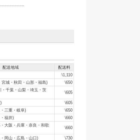
配送地域
配送料
\1,110
・宮城・秋田・山形・福島)
\650
川・千葉・山梨・埼玉・茨
\605
)
\605
・三重・岐阜)
\650
・福井)
\660
都・大阪・兵庫・奈良・和歌
\660
・岡山・広島・山口)
\730