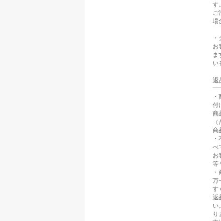
す
ご
場
・
お
ま
い
返
・
付
商
（
商
・
べ
お
等
・
万
す
返
い
り