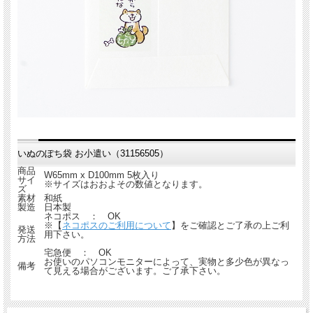
いぬのぽち袋 お小遣い（31156505）
商品
W65mm x D100mm 5枚入り
サイ
※サイズはおおよその数値となります。
ズ
素材
和紙
製造
日本製
ネコポス ： OK
※【
ネコポスのご利用について
】をご確認とご了承の上ご利
発送
用下さい。
方法
宅急便 ： OK
お使いのパソコンモニターによって、実物と多少色が異なっ
備考
て見える場合がございます。ご了承下さい。