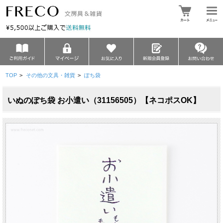
TOP
>
その他の文具・雑貨
>
ぽち袋
いぬのぽち袋 お小遣い（31156505）【ネコポスOK】